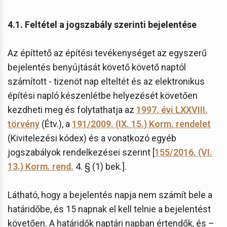
4.1. Feltétel a jogszabály szerinti bejelentése
Az építtető az építési tevékenységet az egyszerű
bejelentés benyújtását követő követő naptól
számított - tizenöt nap elteltét és az elektronikus
építési napló készenlétbe helyezését követően
kezdheti meg és folytathatja az
1997. évi LXXVIII.
törvény
(Étv.), a
191/2009. (IX. 15.) Korm. rendelet
(Kivitelezési kódex) és a vonatkozó egyéb
jogszabályok rendelkezései szerint [
155/2016. (VI.
13.) Korm. rend.
4. § (1) bek.].
Látható, hogy a bejelentés napja nem számít bele a
határidőbe, és 15 napnak el kell telnie a bejelentést
követően. A határidők naptári napban értendők, és –