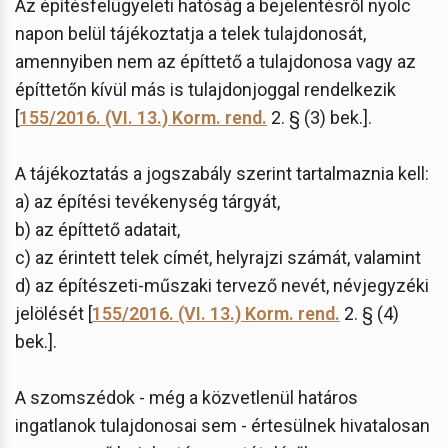
Az építésfelügyeleti hatóság a bejelentésről nyolc
napon belül tájékoztatja a telek tulajdonosát,
amennyiben nem az építtető a tulajdonosa vagy az
építtetőn kívül más is tulajdonjoggal rendelkezik
[
155/2016. (VI. 13.) Korm. rend.
2. § (3) bek.].
A tájékoztatás a jogszabály szerint tartalmaznia kell:
a) az építési tevékenység tárgyát,
b) az építtető adatait,
c) az érintett telek címét, helyrajzi számát, valamint
d) az építészeti-műszaki tervező nevét, névjegyzéki
jelölését [
155/2016. (VI. 13.) Korm. rend.
2. § (4)
bek.].
A szomszédok - még a közvetlenül határos
ingatlanok tulajdonosai sem - értesülnek hivatalosan