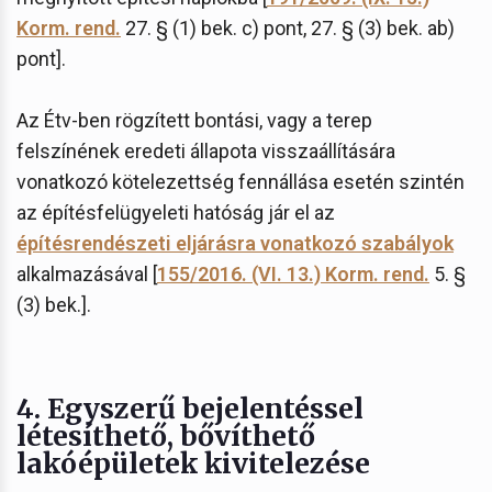
Korm. rend.
27. § (1) bek. c) pont, 27. § (3) bek. ab)
pont].
Az Étv-ben rögzített bontási, vagy a terep
felszínének eredeti állapota visszaállítására
vonatkozó kötelezettség fennállása esetén szintén
az építésfelügyeleti hatóság jár el az
építésrendészeti eljárásra vonatkozó szabályok
alkalmazásával [
155/2016. (VI. 13.) Korm. rend.
5. §
(3) bek.].
4. Egyszerű bejelentéssel
létesíthető, bővíthető
lakóépületek kivitelezése