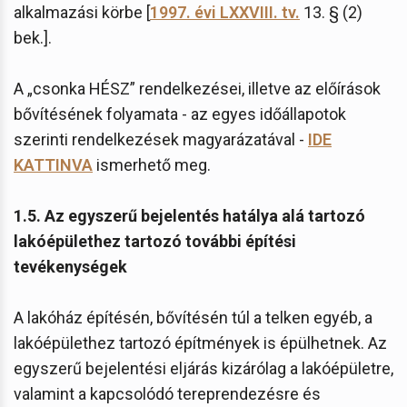
alkalmazási körbe [
1997. évi LXXVIII. tv.
13. § (2)
bek.].
A „csonka HÉSZ” rendelkezései, illetve az előírások
bővítésének folyamata - az egyes időállapotok
szerinti rendelkezések magyarázatával -
IDE
KATTINVA
ismerhető meg.
1.5. Az egyszerű bejelentés hatálya alá tartozó
lakóépülethez tartozó további építési
tevékenységek
A lakóház építésén, bővítésén túl a telken egyéb, a
lakóépülethez tartozó építmények is épülhetnek. Az
egyszerű bejelentési eljárás kizárólag a lakóépületre,
valamint a kapcsolódó tereprendezésre és