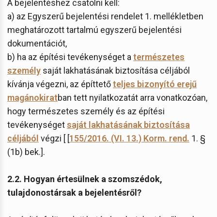
A bejelentéshez csatolni kell:
a) az Egyszerű bejelentési rendelet 1. mellékletben
meghatározott tartalmú egyszerű bejelentési
dokumentációt,
b) ha az építési tevékenységet a
természetes
személy
saját lakhatásának biztosítása céljából
kívánja végezni, az építtető
teljes bizonyító erejű
magánokirat
ban tett nyilatkozatát arra vonatkozóan,
hogy természetes személy és az építési
tevékenységet
saját lakhatásának biztosítása
céljából
végzi [ [
155/2016. (VI. 13.) Korm. rend.
1. §
(1b) bek.].
2.2. Hogyan értesülnek a szomszédok,
tulajdonostársak a bejelentésről?