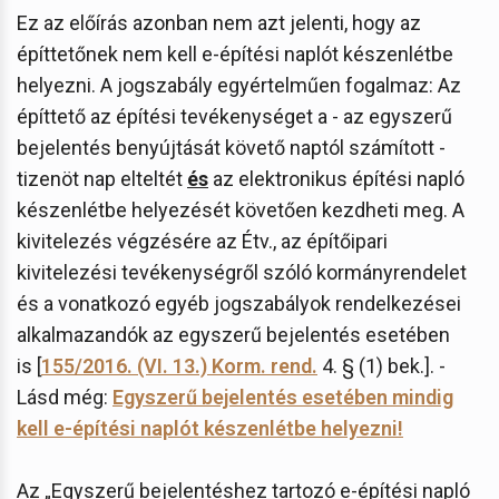
Ez az előírás azonban nem azt jelenti, hogy az
építtetőnek nem kell e-építési naplót készenlétbe
helyezni. A jogszabály egyértelműen fogalmaz: Az
építtető az építési tevékenységet a - az egyszerű
bejelentés benyújtását követő naptól számított -
tizenöt nap elteltét
és
az elektronikus építési napló
készenlétbe helyezését követően kezdheti meg. A
kivitelezés végzésére az Étv., az építőipari
kivitelezési tevékenységről szóló kormányrendelet
és a vonatkozó egyéb jogszabályok rendelkezései
alkalmazandók az egyszerű bejelentés esetében
is [
155/2016. (VI. 13.) Korm. rend.
4. § (1) bek.]. -
Lásd még:
Egyszerű bejelentés esetében mindig
kell e-építési naplót készenlétbe helyezni!
Az „Egyszerű bejelentéshez tartozó e-építési napló