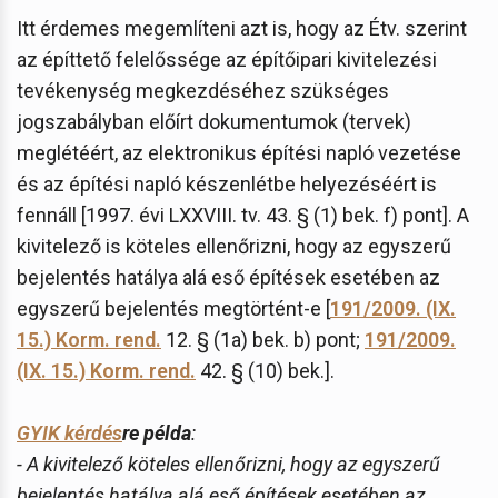
Itt érdemes megemlíteni azt is, hogy az Étv. szerint
az építtető felelőssége az építőipari kivitelezési
tevékenység megkezdéséhez szükséges
jogszabályban előírt dokumentumok (tervek)
meglétéért, az elektronikus építési napló vezetése
és az építési napló készenlétbe helyezéséért is
fennáll [1997. évi LXXVIII. tv. 43. § (1) bek. f) pont]. A
kivitelező is köteles ellenőrizni, hogy az egyszerű
bejelentés hatálya alá eső építések esetében az
egyszerű bejelentés megtörtént-e [
191/2009. (IX.
15.) Korm. rend.
12. § (1a) bek. b) pont;
191/2009.
(IX. 15.) Korm. rend.
42. § (10) bek.].
GYIK kérdés
re példa
:
- A kivitelező köteles ellenőrizni, hogy az egyszerű
bejelentés hatálya alá eső építések esetében az