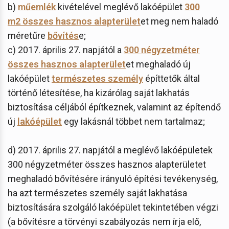
b)
műemlék
kivételével meglévő lakóépület
300
m2 összes hasznos alapterület
et meg nem haladó
méretűre
bővítés
e;
c) 2017. április 27. napjától a
300 négyzetméter
összes hasznos alapterület
et meghaladó új
lakóépület
természetes személy
építtetők által
történő létesítése, ha kizárólag saját lakhatás
biztosítása céljából építkeznek, valamint az építendő
új
lakóépület
egy lakásnál többet nem tartalmaz;
d) 2017. április 27. napjától a meglévő lakóépületek
300 négyzetméter összes hasznos alapterületet
meghaladó bővítésére irányuló építési tevékenység,
ha azt természetes személy saját lakhatása
biztosítására szolgáló lakóépület tekintetében végzi
(a bővítésre a törvényi szabályozás nem írja elő,