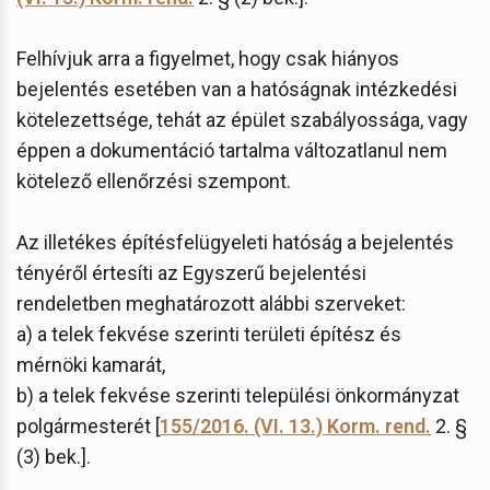
Felhívjuk arra a figyelmet, hogy csak hiányos
bejelentés esetében van a hatóságnak intézkedési
kötelezettsége, tehát az épület szabályossága, vagy
éppen a dokumentáció tartalma változatlanul nem
kötelező ellenőrzési szempont.
Az illetékes építésfelügyeleti hatóság a bejelentés
tényéről értesíti az Egyszerű bejelentési
rendeletben meghatározott alábbi szerveket:
a) a telek fekvése szerinti területi építész és
mérnöki kamarát,
b) a telek fekvése szerinti települési önkormányzat
polgármesterét [
155/2016. (VI. 13.) Korm. rend.
2. §
(3) bek.].