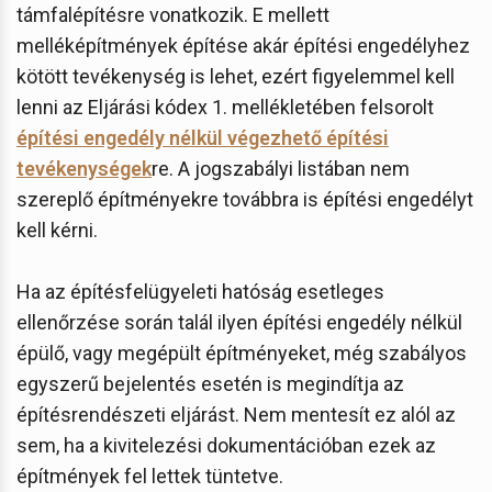
támfalépítésre vonatkozik. E mellett
melléképítmények építése akár építési engedélyhez
kötött tevékenység is lehet, ezért figyelemmel kell
lenni az Eljárási kódex 1. mellékletében felsorolt
építési engedély nélkül végezhető építési
tevékenységek
re. A jogszabályi listában nem
szereplő építményekre továbbra is építési engedélyt
kell kérni.
Ha az építésfelügyeleti hatóság esetleges
ellenőrzése során talál ilyen építési engedély nélkül
épülő, vagy megépült építményeket, még szabályos
egyszerű bejelentés esetén is megindítja az
építésrendészeti eljárást. Nem mentesít ez alól az
sem, ha a kivitelezési dokumentációban ezek az
építmények fel lettek tüntetve.