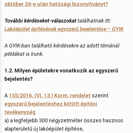
október 24-e után hatósági bizonyítványt?
További kérdéseket-válaszokat
találhatnak itt:
Lakóépület építésének egyszerű bejelentése – GYIK
A GYIK-ban található kérdésekre az adott témánál
példákat is írunk.
1.2. Milyen épületekre vonatkozik az egyszerű
bejelentés?
A
155/2016. (VI. 13.) Korm. rendelet
szerint
egyszerű bejelentéshez kötött építési
tevékenység
a) a legfeljebb 300 négyzetméter összes hasznos
alapterületű új lakóépület építése,