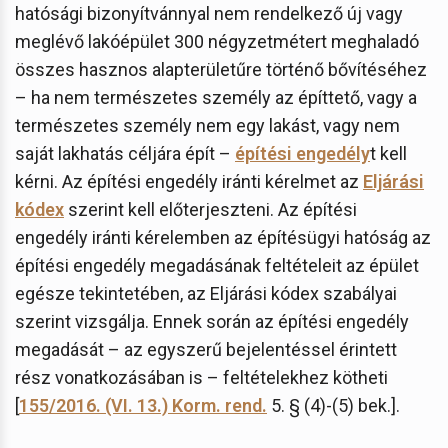
hatósági bizonyítvánnyal nem rendelkező új vagy
meglévő lakóépület 300 négyzetmétert meghaladó
összes hasznos alapterületűre történő bővítéséhez
– ha nem természetes személy az építtető, vagy a
természetes személy nem egy lakást, vagy nem
saját lakhatás céljára épít –
építési engedély
t kell
kérni. Az építési engedély iránti kérelmet az
Eljárási
kódex
szerint kell előterjeszteni. Az építési
engedély iránti kérelemben az építésügyi hatóság az
építési engedély megadásának feltételeit az épület
egésze tekintetében, az Eljárási kódex szabályai
szerint vizsgálja. Ennek során az építési engedély
megadását – az egyszerű bejelentéssel érintett
rész vonatkozásában is – feltételekhez kötheti
[
155/2016. (VI. 13.) Korm. rend.
5. § (4)-(5) bek.].