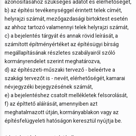
azonosításához szükséges adatot és elérhetőségét,
b) az építési tevékenységgel érintett telek címét,
helyrajzi számát, mezőgazdasági birtoktest esetén
az ahhoz tartozó valamennyi telek helyrajzi számát,
c) a bejelentés tárgyát és annak rövid leírását, a
számított építményértéket az építésügyi bírság
megállapításának részletes szabályairól szóló
kormányrendelet szerint meghatározva,
d) az építészeti-műszaki tervező - beleértve a
szakági tervezőt is - nevét, elérhetőségét, kamarai
névjegyzéki bejegyzésének számát,
e) a bejelentéshez csatolt mellékletek felsorolását,
f) az építtető aláírását, amennyiben azt
meghatalmazott útján, kormányablakon vagy az
építésfelügyeleti hatóságon keresztül nyújtja be.