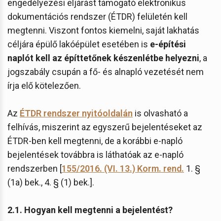
engedélyezési eljárást támogató elektronikus
dokumentációs rendszer (ÉTDR) felületén kell
megtenni. Viszont fontos kiemelni, saját lakhatás
céljára épülő lakóépület esetében is
e-építési
naplót kell az építtetőnek készenlétbe helyezni
, a
jogszabály csupán a fő- és alnapló vezetését nem
írja elő kötelezően.
Az
ÉTDR rendszer nyitóoldalán
is olvasható a
felhívás, miszerint az egyszerű bejelentéseket az
ÉTDR-ben kell megtenni, de a korábbi e-napló
bejelentések továbbra is láthatóak az e-napló
rendszerben [
155/2016. (VI. 13.) Korm. rend.
1. §
(1a) bek., 4. § (1) bek.].
2.1. Hogyan kell megtenni a bejelentést?