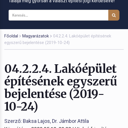
Találja meg gyorsan a választ építési jogi kérdéseire!
Főoldal
Magyarázatok
04.2.2.4. Lakóépület építésének
egyszerű bejelentése (2019-10-24)
04.2.2.4. Lakóépület
építésének egyszerű
bejelentése (2019-
10-24)
Szerző: Baksa Lajos, Dr. Jámbor Attila