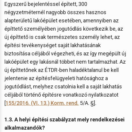
Egyszerű bejelentéssel épített, 300
négyzetméternél nagyobb összes hasznos
alapterületű lakóépület esetében, amennyiben az
építtető személyében jogutódlás következik be, az
új építtető is csak természetes személy lehet, az
építési tevékenységet saját lakhatásának
biztosítása céljából végezheti, és az így megépült új
lakóépület egy lakásnál többet nem tartalmazhat. Az
új építtetőnek az ÉTDR-ben haladéktalanul be kell
jelentenie az építésfelügyeleti hatósághoz a
jogutódlást, melyhez csatolnia kell a saját lakhatás
céljából történő építésre vonatkozó nyilatkozatot
[
155/2016. (VI. 13.) Korm. rend.
5/A. §].
1.3. A helyi építési szabályzat mely rendelkezései
alkalmazandók?