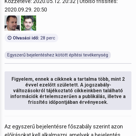
Közzétéve: 2020.05.12. 20:32 | Utolsó frissítés:
2020.09.29. 20:50
Olvasási idő:
28 perc
Egyszerű bejelentéshez kötött építési tevékenység
Figyelem, ennek a cikknek a tartalma több, mint 2
évvel ezelőtt született. A jogszabály-
változásokról tájékoztató cikkeinkben található
információk értelemszerűen a publikálás, illetve a
frissítés időpontjában érvényesek.
Az egyszerű bejelentésre főszabály szerint azon
előírásokat kell alkalmazni, amelyek a bejelentés