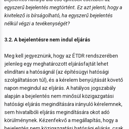
egyszerű bejelentés megtörtént. Ez azt jelenti, hogy a
kivitelező is bírságolható, ha egyszerű bejelentés
nélkül végzi a tevékenységét?
3.2. A bejelentésre nem indul eljárás
Meg kell jegyeznünk, hogy az ÉTDR rendszerében
jelenleg egy meghatározott eljárásfajtát lehet
elindítani a hatóságnál (az építésügyi hatósági
szolgáltatáson túl), és a kérelem benyújtását követő
napon megindul az eljárás. A hatályos jogszabály
alapján a bejelentés nem minősül közigazgatási
hatósági eljárás megindítására irányuló kérelemnek,
sem hivatalbóli eljárás megindítására okot adó
körülménynek. Kézenfekvő a megállapítás, hogy a
bejelentés nem közigazgatási hatósági eljárás, csak