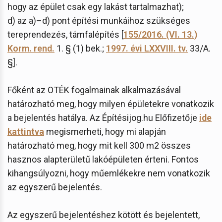
hogy az épület csak egy lakást tartalmazhat);
d) az a)–d) pont építési munkáihoz szükséges
tereprendezés, támfalépítés [
155/2016. (VI. 13.)
Korm. rend.
1. § (1) bek.;
1997. évi LXXVIII. tv.
33/A.
§].
Főként az OTÉK fogalmainak alkalmazásával
határozható meg, hogy milyen épületekre vonatkozik
a bejelentés hatálya. Az Építésijog.hu Előfizetője
ide
kattintva
megismerheti, hogy mi alapján
határozható meg, hogy mit kell 300 m2 összes
hasznos alapterületű lakóépületen érteni. Fontos
kihangsúlyozni, hogy műemlékekre nem vonatkozik
az egyszerű bejelentés.
Az egyszerű bejelentéshez kötött és bejelentett,