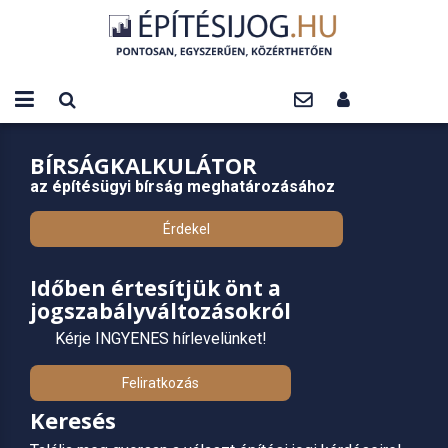
BÍRSÁGKALKULÁTOR
az építésügyi bírság meghatározásához
Érdekel
Időben értesítjük önt a
jogszabályváltozásokról
Kérje INGYENES hírlevelünket!
Feliratkozás
Keresés