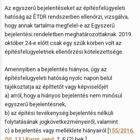
Az egyszerű bejelentéseket az építésfelügyeleti
hatóság az ÉTDR rendszerben ellenőrzi, vizsgálva,
hogy annak tartalma megfelel-e az Egyszerű
bejelentési rendeletben meghatározottaknak. 2019.
október 24-e előtt csak egy szűk körben volt az
építésfelügyeletnek ellenőrzési kötelezettsége.
Amennyiben a bejelentés hiányos, úgy az
építésfelügyeleti hatóság nyolc napon belül
tájékoztatja az építtetőt vagy képviselőjét
a) arról, hogy a hiányos bejelentés nem minősül
egyszerű bejelentésnek,
b) az építési tevékenység bejelentés nélküli
folytatásának jogkövetkezményeiről, valamint
c) a bejelentés vagy melléklete hiányairól [
155/2016.
(VI. 13.) Korm. rend.
2. § (2) bek.].