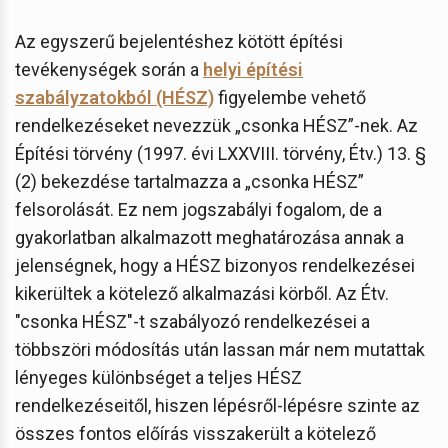
Az egyszerű bejelentéshez kötött építési
tevékenységek során a
helyi építési
szabályzatokból (HÉSZ)
figyelembe vehető
rendelkezéseket nevezzük „csonka HÉSZ”-nek. Az
Építési törvény (1997. évi LXXVIII. törvény, Étv.) 13. §
(2) bekezdése tartalmazza a „csonka HÉSZ”
felsorolását. Ez nem jogszabályi fogalom, de a
gyakorlatban alkalmazott meghatározása annak a
jelenségnek, hogy a HÉSZ bizonyos rendelkezései
kikerültek a kötelező alkalmazási körből. Az Étv.
"csonka HÉSZ"-t szabályozó rendelkezései a
többszöri módosítás után lassan már nem mutattak
lényeges különbséget a teljes HÉSZ
rendelkezéseitől, hiszen lépésről-lépésre szinte az
összes fontos előírás visszakerült a kötelező