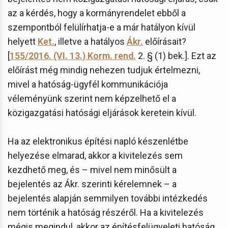
az a kérdés, hogy a kormányrendelet ebből a
szempontból felülírhatja-e a már hatályon kívül
helyett
Ket.
, illetve a hatályos
Ákr.
előírásait?
[
155/2016. (VI. 13.) Korm. rend.
2. § (1) bek.]. Ezt az
előírást még mindig nehezen tudjuk értelmezni,
mivel a hatóság-ügyfél kommunikációja
véleményünk szerint nem képzelhető el a
közigazgatási hatósági eljárások keretein kívül.
Ha az elektronikus építési napló készenlétbe
helyezése elmarad, akkor a kivitelezés sem
kezdhető meg, és – mivel nem minősült a
bejelentés az Ákr. szerinti kérelemnek – a
bejelentés alapján semmilyen további intézkedés
nem történik a hatóság részéről. Ha a kivitelezés
mégis megindul, akkor az építésfelügyeleti hatóság