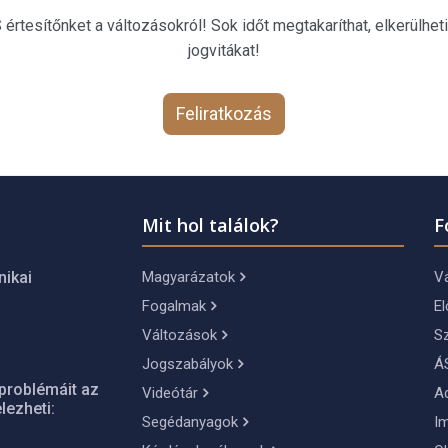
rtesítőnket a változásokról! Sok időt megtakaríthat, elkerülheti
jogvitákat!
Feliratkozás
Mit hol találok?
F
Magyarázatok
Vá
nikai
Fogalmak
El
Változások
S
Jogszabályok
Á
problémáit az
Videótár
A
lezheti:
Segédanyagok
I