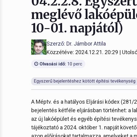
04.2.2.8. Egyszerű
meglévő lakóépüle
10-01. napjától)
Szerző: Dr. Jámbor Attila
Közzétéve: 2024.12.21. 20:29 | Utolsó
Olvasási idő:
10 perc
Egyszerű bejelentéshez kötött építési tevékenység
A Méptv. és a hatályos Eljárási kódex (281/2
bejelentés kétféle eljárásban történhet: a l
az új lakóépület és egyéb építési tevékeny
tájékoztató a 2024. október 1. napját köve
azon előírásokat tartalmazza, amelyeket a 