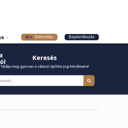
Előfizetés
Bejelentkezés
sok
a
Keresés
ól
Találja meg gyorsan a választ építési jogi kérdéseire!