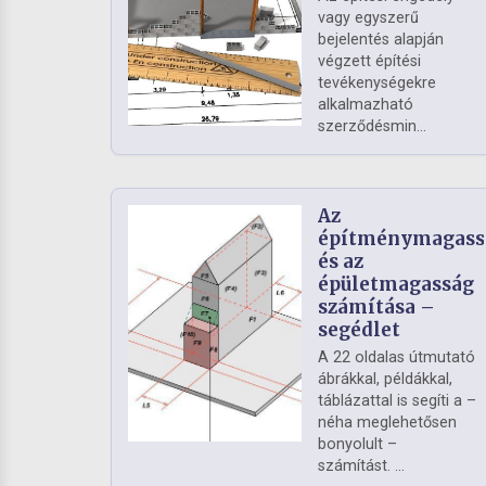
vagy egyszerű
bejelentés alapján
végzett építési
tevékenységekre
alkalmazható
szerződésmin...
Az
építménymagass
és az
épületmagasság
számítása –
segédlet
A 22 oldalas útmutató
ábrákkal, példákkal,
táblázattal is segíti a –
néha meglehetősen
bonyolult –
számítást. ...