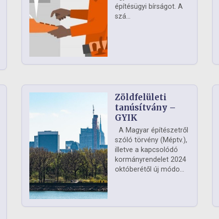
építésügyi bírságot. A
szá...
Zöldfelületi
ág
tanúsítvány –
GYIK
A Magyar építészetről
szóló törvény (Méptv.),
illetve a kapcsolódó
kormányrendelet 2024
októberétől új módo...