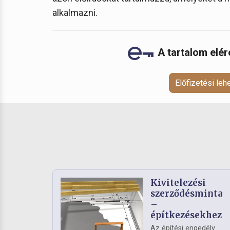
alkalmazni.
A tartalom elé
Előfizetési le
Kivitelezési
szerződésminta
–
építkezésekhez
Az építési engedély