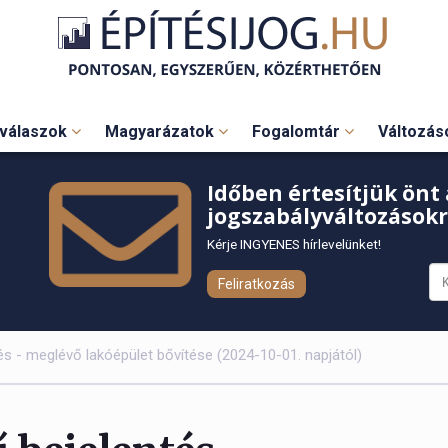
válaszok
Magyarázatok
Fogalomtár
Változá
Időben értesítjük önt 
jogszabályváltozásokr
Kérje INGYENES hírlevelünket!
Feliratkozás
tés - meglévő lakóépület bővítése (2024-10-01. napjától)