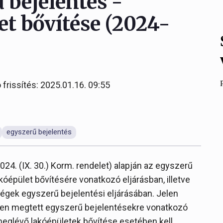
 bejelentés -
t bővítése (2024-
 frissítés: 2025.01.16. 09:55
egyszerű bejelentés
024. (IX. 30.) Korm. rendelet) alapján az egyszerű
akóépület bővítésére vonatkozó eljárásban, illetve
ségek egyszerű bejelentési eljárásában. Jelen
tően megtett egyszerű bejelentésekre vonatkozó
meglévő lakóépületek bővítése esetében kell