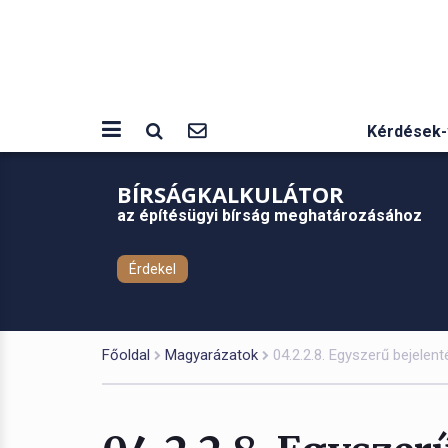
Kérdések-
BÍRSÁGKALKULÁTOR
az építésügyi bírság meghatározásához
Érdekel
Főoldal
Magyarázatok
04.2.2.8. Egyszerű bejelen