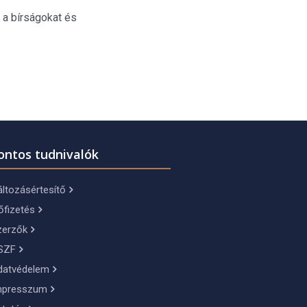
 a bírságokat és
ontos tudnivalók
ltozásértesítő
őfizetés
zerzők
SZF
datvédelem
mpresszum