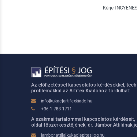
Kérje INGYENES é
Az előfizetéssel kapcsolatos kérdésekkel, tech
problémákkal az Artifex Kiadóhoz fordulhat:
info[kukac]artifexkiado.hu
+36 1 783 1711
A szakmai tartalommal kapcsolatos kérdéseit, 
oldal főszerkesztőjének, dr. Jámbor Attilának je
jambor.attila[kukac]epitesijog.hu