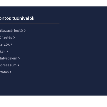
ontos tudnivalók
ltozásértesítő
őfizetés
zerzők
SZF
datvédelem
mpresszum
ktatás