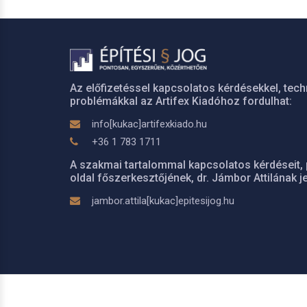
Az előfizetéssel kapcsolatos kérdésekkel, tech
problémákkal az Artifex Kiadóhoz fordulhat:
info[kukac]artifexkiado.hu
+36 1 783 1711
A szakmai tartalommal kapcsolatos kérdéseit, 
oldal főszerkesztőjének, dr. Jámbor Attilának je
jambor.attila[kukac]epitesijog.hu