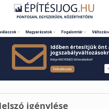
válaszok
Magyarázatok
Fogalomtár
Változá
Időben értesítjük önt 
jogszabályváltozásokr
Kérje INGYENES hírlevelünket!
Feliratkozás
Jelszó igénylése