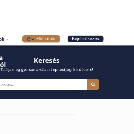
Előfizetés
Bejelentkezés
sok
a
Keresés
ól
Találja meg gyorsan a választ építési jogi kérdéseire!