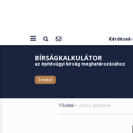
Kérdések-
BÍRSÁGKALKULÁTOR
az építésügyi bírság meghatározásához
Érdekel
Főoldal
Jelszó igénylése