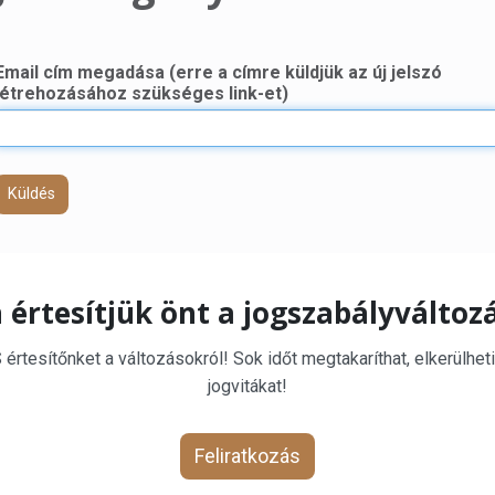
Email cím megadása (erre a címre küldjük az új jelszó
létrehozásához szükséges link-et)
Küldés
 értesítjük önt a jogszabályváltoz
rtesítőnket a változásokról! Sok időt megtakaríthat, elkerülheti
jogvitákat!
Feliratkozás