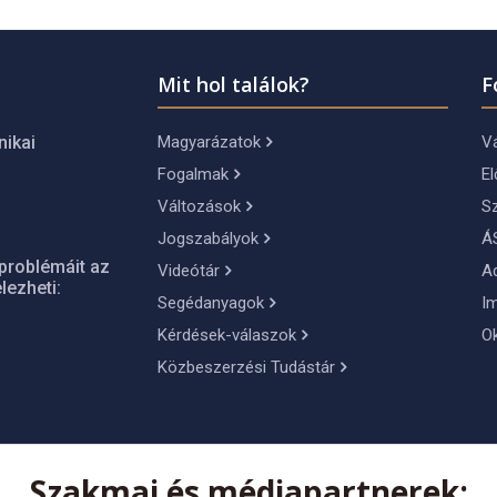
Mit hol találok?
F
Magyarázatok
Vá
nikai
Fogalmak
El
Változások
S
Jogszabályok
Á
problémáit az
Videótár
A
lezheti:
Segédanyagok
I
Kérdések-válaszok
O
Közbeszerzési Tudástár
Szakmai és médiapartnerek: