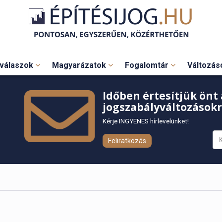
válaszok
Magyarázatok
Fogalomtár
Változá
Időben értesítjük önt 
jogszabályváltozásokr
Kérje INGYENES hírlevelünket!
Feliratkozás