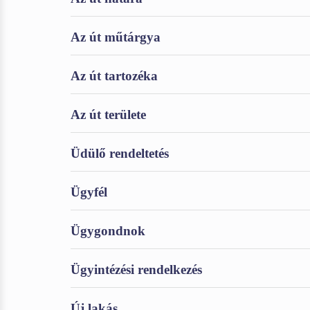
Az út műtárgya
Az út tartozéka
Az út területe
Üdülő rendeltetés
Ügyfél
Ügygondnok
Ügyintézési rendelkezés
Új lakás