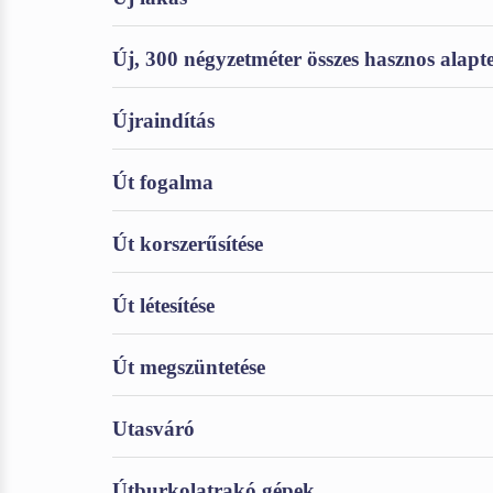
Új, 300 négyzetméter összes hasznos alapt
Újraindítás
Út fogalma
Út korszerűsítése
Út létesítése
Út megszüntetése
Utasváró
Útburkolatrakó gépek