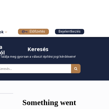
Előfizetés
Bejelentkezés
sok
a
Keresés
ól
Találja meg gyorsan a választ építési jogi kérdéseire!