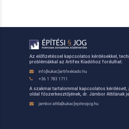
Az előfizetéssel kapcsolatos kérdésekkel, tech
problémákkal az Artifex Kiadóhoz fordulhat:
info[kukac]artifexkiado.hu
+36 1 783 1711
A szakmai tartalommal kapcsolatos kérdéseit, 
oldal főszerkesztőjének, dr. Jámbor Attilának je
jambor.attila[kukac]epitesijog.hu