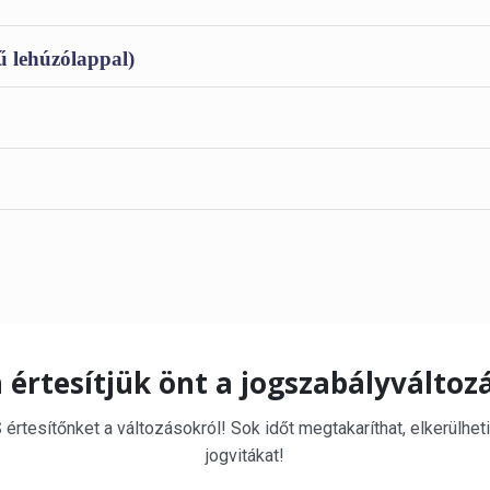
ű lehúzólappal)
 értesítjük önt a jogszabályváltoz
rtesítőnket a változásokról! Sok időt megtakaríthat, elkerülheti
jogvitákat!