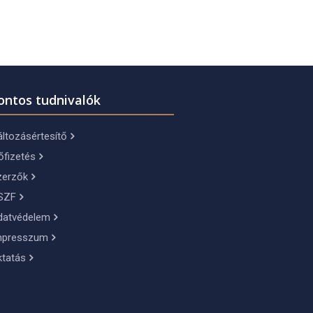
ontos tudnivalók
ltozásértesítő
őfizetés
zerzők
SZF
datvédelem
mpresszum
ktatás