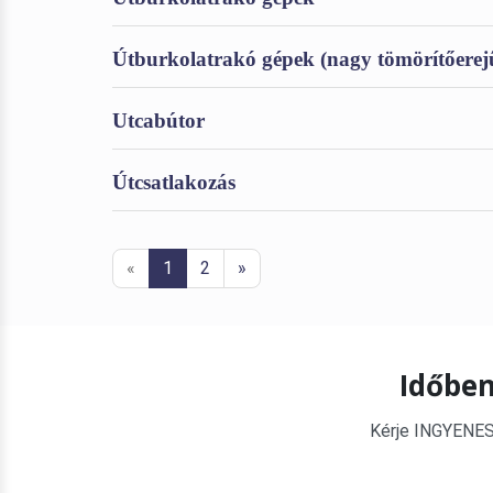
Útburkolatrakó gépek (nagy tömörítőerej
Utcabútor
Útcsatlakozás
«
1
2
»
Időben
Kérje INGYENES é