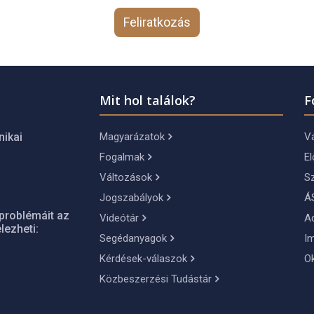
Feliratkozás
Mit hol találok?
F
Magyarázatok
Vá
nikai
Fogalmak
El
Változások
S
Jogszabályok
Á
problémáit az
Videótár
A
lezheti:
Segédanyagok
I
Kérdések-válaszok
O
Közbeszerzési Tudástár