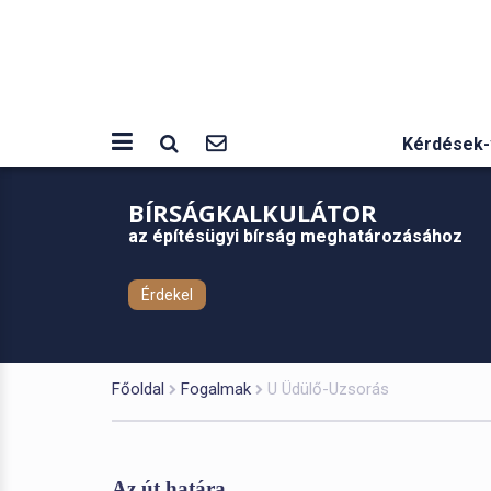
Kérdések-
BÍRSÁGKALKULÁTOR
az építésügyi bírság meghatározásához
Érdekel
Főoldal
Fogalmak
U Üdülő-Uzsorás
Az út határa