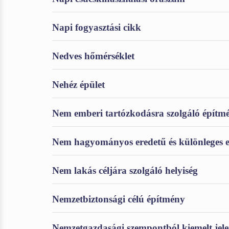
Napi fogyasztási cikk
Nedves hőmérséklet
Nehéz épület
Nem emberi tartózkodásra szolgáló építm
Nem hagyományos eredetű és különleges el
Nem lakás céljára szolgáló helyiség
Nemzetbiztonsági célú építmény
Nemzetgazdasági szempontból kiemelt jel