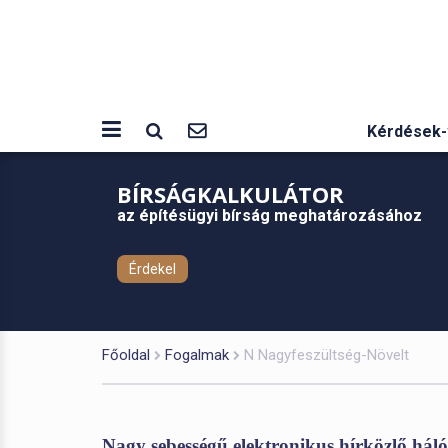
Kérdések-
BÍRSÁGKALKULÁTOR
az építésügyi bírság meghatározásához
Érdekel
Főoldal
Fogalmak
N Nagyfeszültség-Növelt
Nagy sebességű elektronikus hírközlő háló