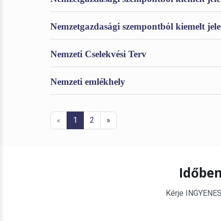
Nemzetgazdasági szempontból kiemelt jele
Nemzeti Cselekvési Terv
Nemzeti emlékhely
«
1
2
»
Időben
Kérje INGYENES é