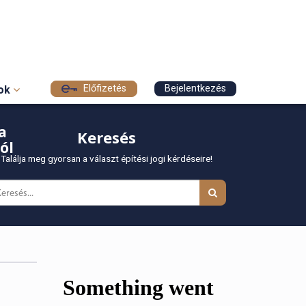
Előfizetés
Bejelentkezés
sok
a
Keresés
ól
Találja meg gyorsan a választ építési jogi kérdéseire!