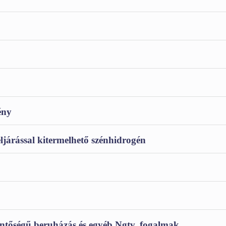
ény
járással kitermelhető szénhidrogén
entőségű beruházás és egyéb Ngtv. fogalmak