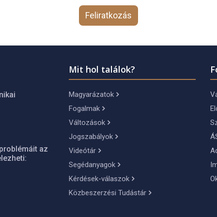
Feliratkozás
Mit hol találok?
F
Magyarázatok
Vá
nikai
Fogalmak
El
Változások
S
Jogszabályok
Á
problémáit az
Videótár
A
lezheti:
Segédanyagok
I
Kérdések-válaszok
O
Közbeszerzési Tudástár