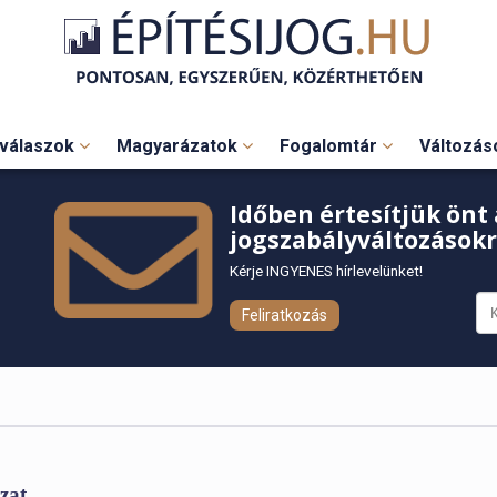
válaszok
Magyarázatok
Fogalomtár
Változá
Időben értesítjük önt 
jogszabályváltozásokr
Kérje INGYENES hírlevelünket!
Feliratkozás
zat