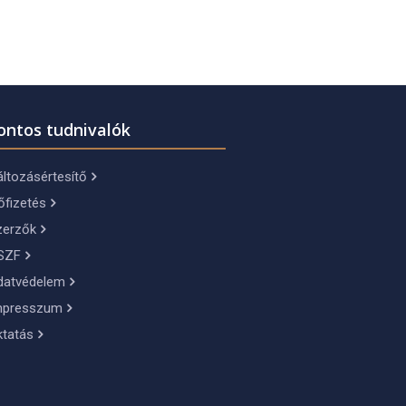
ontos tudnivalók
ltozásértesítő
őfizetés
zerzők
SZF
datvédelem
mpresszum
ktatás