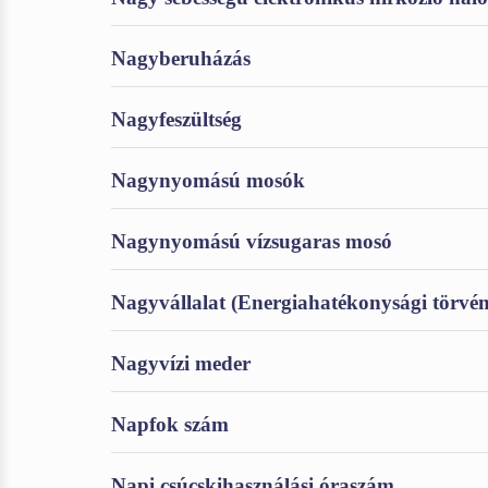
Nagyberuházás
Nagyfeszültség
Nagynyomású mosók
Nagynyomású vízsugaras mosó
Nagyvállalat (Energiahatékonysági törvé
Nagyvízi meder
Napfok szám
Napi csúcskihasználási óraszám