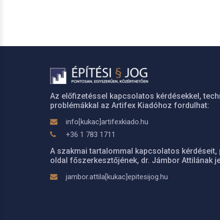
Az előfizetéssel kapcsolatos kérdésekkel, tech
problémákkal az Artifex Kiadóhoz fordulhat:
info[kukac]artifexkiado.hu
+36 1 783 1711
A szakmai tartalommal kapcsolatos kérdéseit, 
oldal főszerkesztőjének, dr. Jámbor Attilának je
jambor.attila[kukac]epitesijog.hu