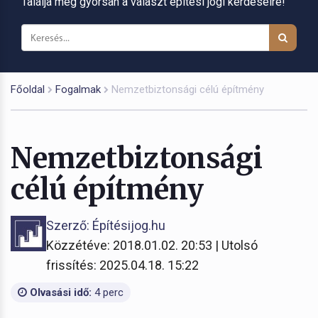
Találja meg gyorsan a választ építési jogi kérdéseire!
Főoldal
Fogalmak
Nemzetbiztonsági célú építmény
Nemzetbiztonsági
célú építmény
Szerző: Építésijog.hu
Közzétéve: 2018.01.02. 20:53 | Utolsó
frissítés: 2025.04.18. 15:22
Olvasási idő:
4 perc