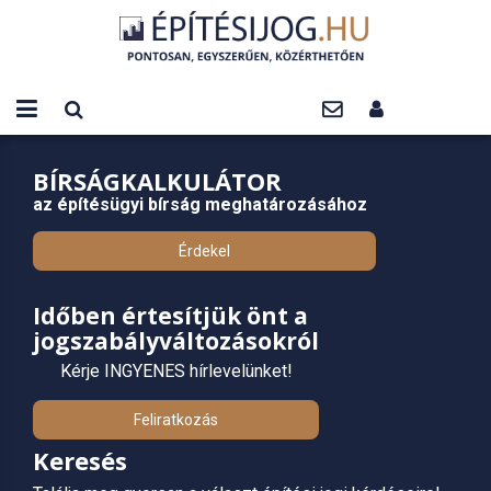
BÍRSÁGKALKULÁTOR
az építésügyi bírság meghatározásához
Érdekel
Időben értesítjük önt a
jogszabályváltozásokról
Kérje INGYENES hírlevelünket!
Feliratkozás
Keresés