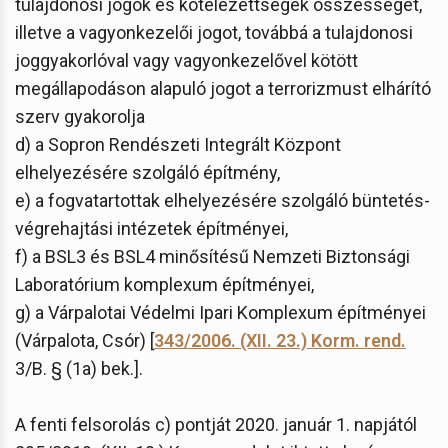
tulajdonosi jogok és kötelezettségek összességét,
illetve a vagyonkezelői jogot, továbbá a tulajdonosi
joggyakorlóval vagy vagyonkezelővel kötött
megállapodáson alapuló jogot a terrorizmust elhárító
szerv gyakorolja
d) a Sopron Rendészeti Integrált Központ
elhelyezésére szolgáló építmény,
e) a fogvatartottak elhelyezésére szolgáló büntetés-
végrehajtási intézetek építményei,
f) a BSL3 és BSL4 minősítésű Nemzeti Biztonsági
Laboratórium komplexum építményei,
g) a Várpalotai Védelmi Ipari Komplexum építményei
(Várpalota, Csór) [
343/2006. (XII. 23.) Korm. rend.
3/B. § (1a) bek.].
A fenti felsorolás c) pontját 2020. január 1. napjától