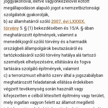
joggyakorlóval, illetve vagyonkezelővel kötött
megállapodáson alapuló jogot a nemzetbiztonsági
szolgálatok gyakorolják,
b) az államhatárról szóló
2007. évi LXXXIX.
törvény
5. § (1) bekezdésében és 15/A. §-ában
meghatározott építmények, valamint a
menedékjogról szóló törvény és a harmadik
országbeli állampolgárok beutazásáról és
tartózkodásáról szóló törvény hatálya alá tartozó
személyek elhelyezésére, ellátására és fogva
tartására szolgáló építmények, valamint
c) a terrorizmust elhárító szerv által a jogszabályban
meghatározott feladatainak ellátása érdekében
végzett tevékenység során használt vagy
kifejezetten e célból létesített építmény vagy terület,
mely ingatlan vagyon felett az államot megillető