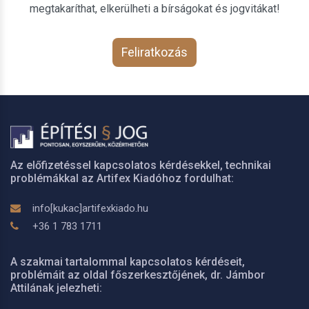
megtakaríthat, elkerülheti a bírságokat és jogvitákat!
Feliratkozás
Az előfizetéssel kapcsolatos kérdésekkel, technikai
problémákkal az Artifex Kiadóhoz fordulhat:
info[kukac]artifexkiado.hu
+36 1 783 1711
A szakmai tartalommal kapcsolatos kérdéseit,
problémáit az oldal főszerkesztőjének, dr. Jámbor
Attilának jelezheti: