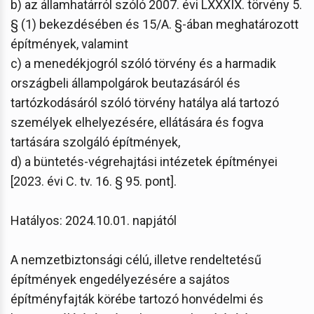
b) az államhatárról szóló 2007. évi LXXXIX. törvény 5.
§ (1) bekezdésében és 15/A. §-ában meghatározott
építmények, valamint
c) a menedékjogról szóló törvény és a harmadik
országbeli állampolgárok beutazásáról és
tartózkodásáról szóló törvény hatálya alá tartozó
személyek elhelyezésére, ellátására és fogva
tartására szolgáló építmények,
d) a büntetés-végrehajtási intézetek építményei
[2023. évi C. tv. 16. § 95. pont].
Hatályos: 2024.10.01. napjától
A nemzetbiztonsági célú, illetve rendeltetésű
építmények engedélyezésére a sajátos
építményfajták körébe tartozó honvédelmi és