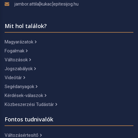
jambor.attila[kukac]epitesijog.hu
Mit hol találok?
Magyarázatok
Fogalmak
Változások
Jogszabályok
Videótár
Segédanyagok
Kérdések-válaszok
Közbeszerzési Tudástár
Fontos tudnivalók
Változásértesítő