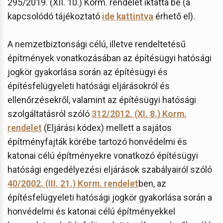
295/2019. (XII. 10.) Korm. rendelet iktatta be (a
kapcsolódó tájékoztató
ide kattintva
érhető el).
A nemzetbiztonsági célú, illetve rendeltetésű
építmények vonatkozásában az építésügyi hatósági
jogkör gyakorlása során az építésügyi és
építésfelügyeleti hatósági eljárásokról és
ellenőrzésekről, valamint az építésügyi hatósági
szolgáltatásról szóló
312/2012. (XI. 8.) Korm.
rendelet
(Eljárási kódex) mellett a sajátos
építményfajták körébe tartozó honvédelmi és
katonai célú építményekre vonatkozó építésügyi
hatósági engedélyezési eljárások szabályairól szóló
40/2002. (III. 21.) Korm. rendelet
ben, az
építésfelügyeleti hatósági jogkör gyakorlása során a
honvédelmi és katonai célú építményekkel