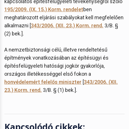
kapcsolatos építésfelügyeleti tevékenységről szóló
195/2009. (IX. 15.) Korm. rendelet
ben
meghatározott eljárási szabályokat kell megfelelően
alkalmazni [
343/2006. (XII. 23.) Korm. rend.
3/B. §
(2) bek.].
A nemzetbiztonsági célú, illetve rendeltetésű
építmények vonatkozásában az építésügyi és
építésfelügyeleti hatósági jogkör gyakorlója,
országos illetékességgel első fokon a
honvédelemért felelős miniszter
[
343/2006. (XII.
23.) Korm. rend.
3/B. § (1) bek.].
Kapcsolódó cikkek: