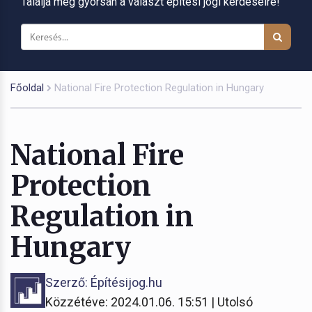
Találja meg gyorsan a választ építési jogi kérdéseire!
Főoldal
National Fire Protection Regulation in Hungary
National Fire
Protection
Regulation in
Hungary
Szerző: Építésijog.hu
Közzétéve: 2024.01.06. 15:51 | Utolsó