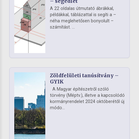
– segédlet
A 22 oldalas útmutató ábrákkal,
példákkal, táblázattal is segíti a –
néha meglehetősen bonyolult –
számítást. ...
Zöldfelületi tanúsítvány –
GYIK
A Magyar építészetről szóló
törvény (Méptv.), illetve a kapcsolódó
kormányrendelet 2024 októberétől új
módo...