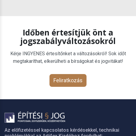
Időben értesítjük önt a
jogszabályváltozásokról
Kérje INGYENES értesítőnket a változásokról! Sok időt
megtakaríthat, elkerülheti a bírságokat és jogvitákat!
Feliratkozás
Az előfizetéssel kapcsolatos kérdésekkel, technikai
problémákkal az Artifex Kiadóhoz fordulhat: