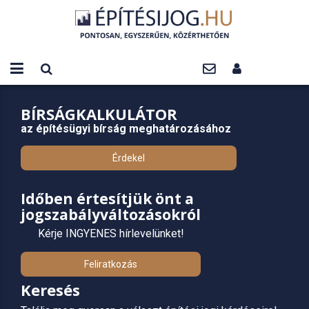
BÍRSÁGKALKULÁTOR
az építésügyi bírság meghatározásához
Érdekel
Időben értesítjük önt a
jogszabályváltozásokról
Kérje INGYENES hírlevelünket!
Feliratkozás
Keresés