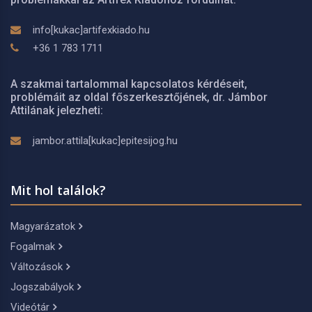
info[kukac]artifexkiado.hu
+36 1 783 1711
A szakmai tartalommal kapcsolatos kérdéseit,
problémáit az oldal főszerkesztőjének, dr. Jámbor
Attilának jelezheti:
jambor.attila[kukac]epitesijog.hu
Mit hol találok?
Magyarázatok
Fogalmak
Változások
Jogszabályok
Videótár