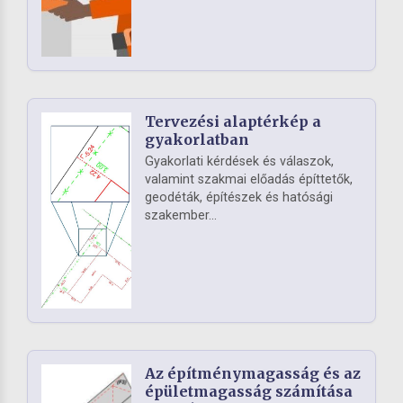
Tervezési alaptérkép a
gyakorlatban
Gyakorlati kérdések és válaszok,
valamint szakmai előadás építtetők,
geodéták, építészek és hatósági
szakember...
Az építménymagasság és az
épületmagasság számítása