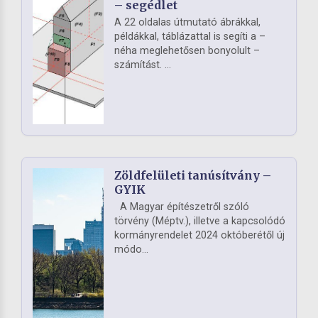
– segédlet
A 22 oldalas útmutató ábrákkal,
példákkal, táblázattal is segíti a –
néha meglehetősen bonyolult –
számítást. ...
Zöldfelületi tanúsítvány –
GYIK
A Magyar építészetről szóló
törvény (Méptv.), illetve a kapcsolódó
kormányrendelet 2024 októberétől új
módo...