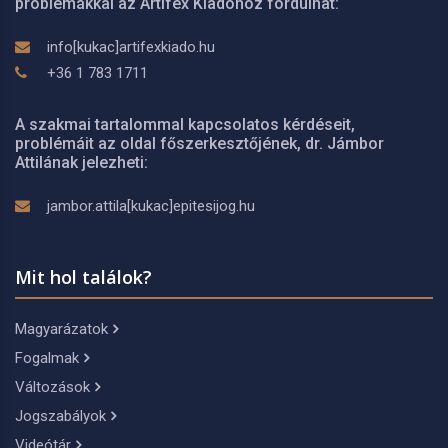
problémákkal az Artifex Kiadóhoz fordulhat:
info[kukac]artifexkiado.hu
+36 1 783 1711
A szakmai tartalommal kapcsolatos kérdéseit,
problémáit az oldal főszerkesztőjének, dr. Jámbor
Attilának jelezheti:
jambor.attila[kukac]epitesijog.hu
Mit hol találok?
Magyarázatok
Fogalmak
Változások
Jogszabályok
Videótár