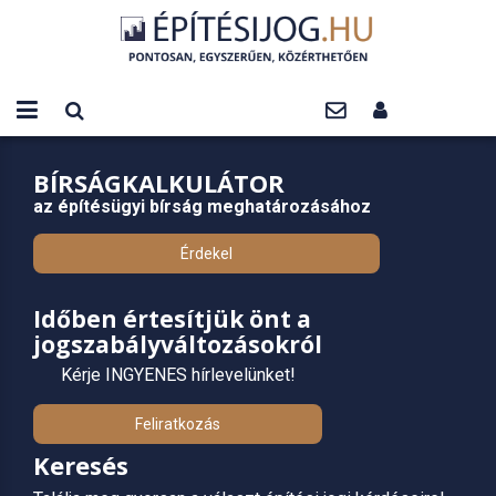
BÍRSÁGKALKULÁTOR
az építésügyi bírság meghatározásához
Érdekel
Időben értesítjük önt a
jogszabályváltozásokról
Kérje INGYENES hírlevelünket!
Feliratkozás
Keresés