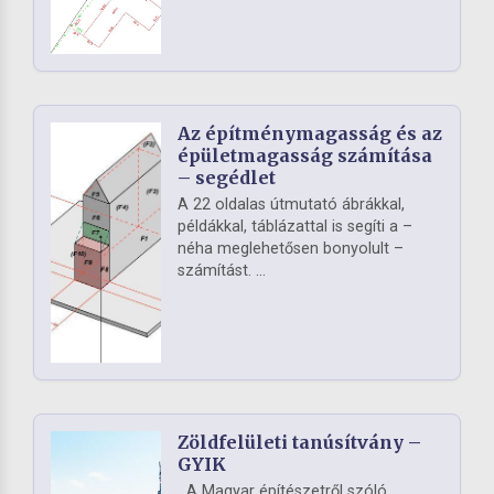
Az építménymagasság és az
épületmagasság számítása
– segédlet
A 22 oldalas útmutató ábrákkal,
példákkal, táblázattal is segíti a –
néha meglehetősen bonyolult –
számítást. ...
Zöldfelületi tanúsítvány –
GYIK
A Magyar építészetről szóló