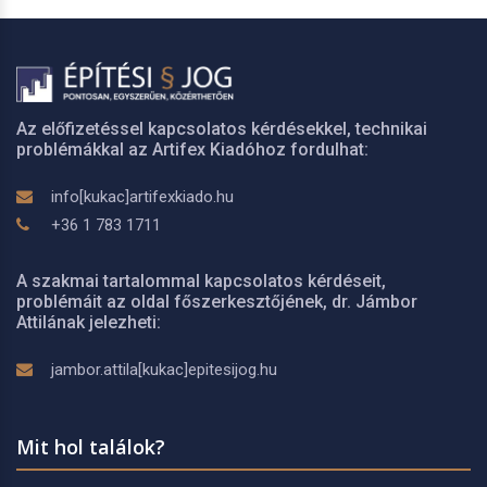
Az előfizetéssel kapcsolatos kérdésekkel, technikai
problémákkal az Artifex Kiadóhoz fordulhat:
info[kukac]artifexkiado.hu
+36 1 783 1711
A szakmai tartalommal kapcsolatos kérdéseit,
problémáit az oldal főszerkesztőjének, dr. Jámbor
Attilának jelezheti:
jambor.attila[kukac]epitesijog.hu
Mit hol találok?