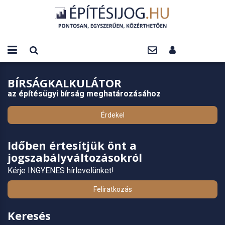
BÍRSÁGKALKULÁTOR
az építésügyi bírság meghatározásához
Érdekel
Időben értesítjük önt a
jogszabályváltozásokról
Kérje INGYENES hírlevelünket!
Feliratkozás
Keresés