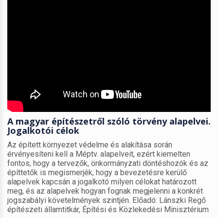
A magyar építészetről szóló törvény alapelvei.
Jogalkotói célok
Az épített környezet védelme és alakítása során
érvényesíteni kell a Méptv. alapelveit, ezért kiemelten
fontos, hogy a tervezők, önkormányzati döntéshozók és az
építtetők is megismerjék, hogy a bevezetésre kerülő
alapelvek kapcsán a jogalkotó milyen célokat határozott
meg, és az alapelvek hogyan fognak megjelenni a konkrét
jogszabályi követelmények szintjén. Előadó: Lánszki Regő
építészeti államtitkár, Építési és Közlekedési Minisztérium