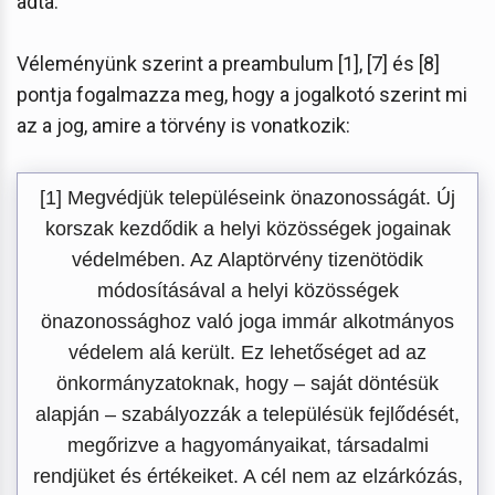
adta.
Véleményünk szerint a preambulum [1], [7] és [8]
pontja fogalmazza meg, hogy a jogalkotó szerint mi
az a jog, amire a törvény is vonatkozik:
[1] Megvédjük településeink önazonosságát. Új
korszak kezdődik a helyi közösségek jogainak
védelmében. Az Alaptörvény tizenötödik
módosításával a helyi közösségek
önazonossághoz való joga immár alkotmányos
védelem alá került. Ez lehetőséget ad az
önkormányzatoknak, hogy – saját döntésük
alapján – szabályozzák a településük fejlődését,
megőrizve a hagyományaikat, társadalmi
rendjüket és értékeiket. A cél nem az elzárkózás,