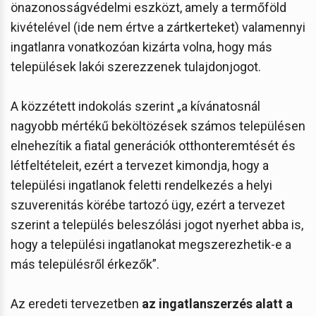
önazonosságvédelmi eszközt, amely a termőföld
kivételével (ide nem értve a zártkerteket) valamennyi
ingatlanra vonatkozóan kizárta volna, hogy más
települések lakói szerezzenek tulajdonjogot.
A közzétett indokolás szerint „a kívánatosnál
nagyobb mértékű beköltözések számos településen
elnehezítik a fiatal generációk otthonteremtését és
létfeltételeit, ezért a tervezet kimondja, hogy a
települési ingatlanok feletti rendelkezés a helyi
szuverenitás körébe tartozó ügy, ezért a tervezet
szerint a település beleszólási jogot nyerhet abba is,
hogy a települési ingatlanokat megszerezhetik-e a
más településről érkezők”.
Az eredeti tervezetben
az ingatlanszerzés alatt a