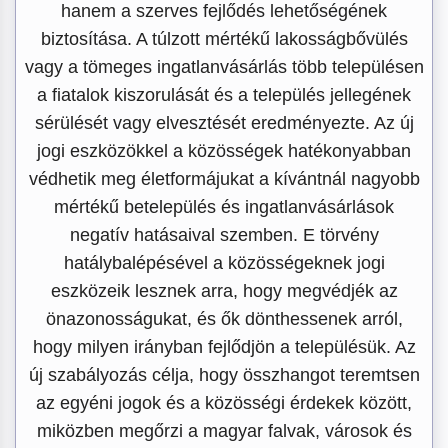
hanem a szerves fejlődés lehetőségének
biztosítása. A túlzott mértékű lakosságbővülés
vagy a tömeges ingatlanvásárlás több településen
a fiatalok kiszorulását és a település jellegének
sérülését vagy elvesztését eredményezte. Az új
jogi eszközökkel a közösségek hatékonyabban
védhetik meg életformájukat a kívántnál nagyobb
mértékű betelepülés és ingatlanvásárlások
negatív hatásaival szemben. E törvény
hatálybalépésével a közösségeknek jogi
eszközeik lesznek arra, hogy megvédjék az
önazonosságukat, és ők dönthessenek arról,
hogy milyen irányban fejlődjön a településük. Az
új szabályozás célja, hogy összhangot teremtsen
az egyéni jogok és a közösségi érdekek között,
miközben megőrzi a magyar falvak, városok és