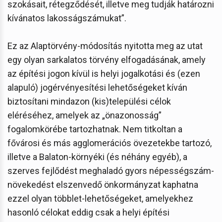
szokásait, rétegződését, illetve meg tudják határozni
kívánatos lakosságszámukat”.
Ez az Alaptörvény-módosítás nyitotta meg az utat
egy olyan sarkalatos törvény elfogadásának, amely
az építési jogon kívül is helyi jogalkotási és (ezen
alapuló) jogérvényesítési lehetőségeket kíván
biztosítani mindazon (kis)települési célok
eléréséhez, amelyek az „önazonosság”
fogalomkörébe tartozhatnak. Nem titkoltan a
fővárosi és más agglomerációs övezetekbe tartozó,
illetve a Balaton-környéki (és néhány egyéb), a
szerves fejlődést meghaladó gyors népességszám-
növekedést elszenvedő önkormányzat kaphatna
ezzel olyan többlet-lehetőségeket, amelyekhez
hasonló célokat eddig csak a helyi építési