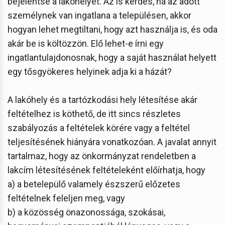
bejelentse a lakóhelyét. Az is kérdés, ha az adott
személynek van ingatlana a településen, akkor
hogyan lehet megtiltani, hogy azt használja is, és oda
akár be is költözzön. Elő lehet-e írni egy
ingatlantulajdonosnak, hogy a saját használat helyett
egy tősgyökeres helyinek adja ki a házát?
A lakóhely és a tartózkodási hely létesítése akár
feltételhez is köthető, de itt sincs részletes
szabályozás a feltételek körére vagy a feltétel
teljesítésének hiányára vonatkozóan. A javalat annyit
tartalmaz, hogy az önkormányzat rendeletben a
lakcím létesítésének feltételeként előírhatja, hogy
a) a betelepülő valamely észszerű előzetes
feltételnek feleljen meg, vagy
b) a közösség önazonossága, szokásai,