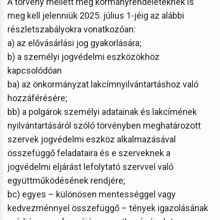
A törvény mellett még kormányrendeleteknek is
meg kell jelenniük 2025. július 1-jéig az alábbi
részletszabályokra vonatkozóan:
a) az elővásárlási jog gyakorlására;
b) a személyi jogvédelmi eszközökhöz
kapcsolódóan
ba) az önkormányzat lakcímnyilvántartáshoz való
hozzáférésére;
bb) a polgárok személyi adatainak és lakcímének
nyilvántartásáról szóló törvényben meghatározott
szervek jogvédelmi eszköz alkalmazásával
összefüggő feladataira és e szerveknek a
jogvédelmi eljárást lefolytató szervvel való
együttműködésének rendjére;
bc) egyes – különösen mentességgel vagy
kedvezménnyel összefüggő – tények igazolásának