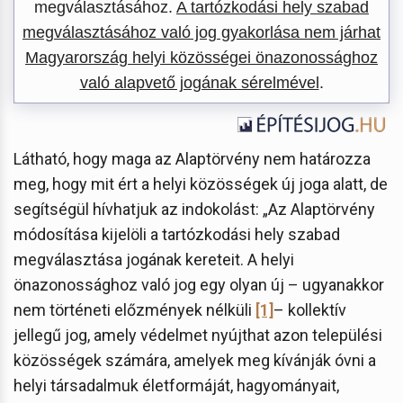
megválasztásához.
A tartózkodási hely szabad
megválasztásához való jog gyakorlása nem járhat
Magyarország helyi közösségei önazonossághoz
való alapvető jogának sérelmével
.
Látható, hogy maga az Alaptörvény nem határozza
meg, hogy mit ért a helyi közösségek új joga alatt, de
segítségül hívhatjuk az indokolást: „Az Alaptörvény
módosítása kijelöli a tartózkodási hely szabad
megválasztása jogának kereteit. A helyi
önazonossághoz való jog egy olyan új – ugyanakkor
nem történeti előzmények nélküli
[1]
– kollektív
jellegű jog, amely védelmet nyújthat azon települési
közösségek számára, amelyek meg kívánják óvni a
helyi társadalmuk életformáját, hagyományait,