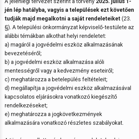
A jelenlegi tervezet szerint a törvény
2025. július 1-
jén lép hatályba, vagyis a települések ezt követően
tudják majd megalkotni a saját rendeleteiket
(23.
§). A települési önkormányzat képviselő-testülete az
alábbi témákban alkothat helyi rendeletet:
a) magáról a jogvédelmi eszköz alkalmazásának
bevezetéséről;
b) a jogvédelmi eszköz alkalmazása alóli
mentességről vagy a kedvezmény eseteiről;
c) meghatározza a betelepülés feltételeit;
d) megállapítja a jogvédelmi eszköz alkalmazásával
kapcsolatos eljárásokra vonatkozó kiegészítő
rendelkezéseket;
e) meghatározza a jogkövetkezmények
alkalmazására vonatkozó részletes szabályokat.