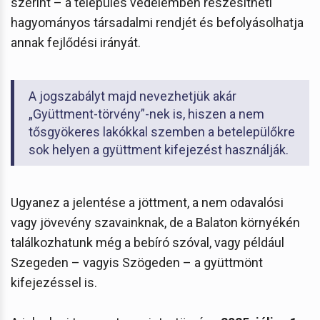
szerint – a település védelemben részesítheti
hagyományos társadalmi rendjét és befolyásolhatja
annak fejlődési irányát.
A jogszabályt majd nevezhetjük akár
„Gyüttment-törvény”-nek is, hiszen a nem
tősgyökeres lakókkal szemben a betelepülőkre
sok helyen a gyüttment kifejezést használják.
Ugyanez a jelentése a jöttment, a nem odavalósi
vagy jövevény szavainknak, de a Balaton környékén
találkozhatunk még a bebíró szóval, vagy például
Szegeden – vagyis Szögeden – a gyüttmönt
kifejezéssel is.