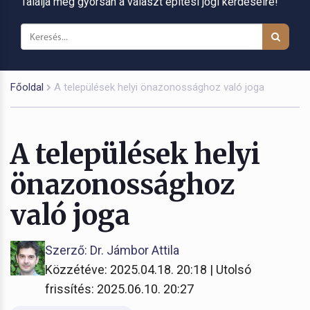
Találja meg gyorsan a választ építési jogi kérdéseire!
Főoldal
A települések helyi önazonossághoz való joga
A települések helyi
önazonossághoz
való joga
Szerző: Dr. Jámbor Attila
Közzétéve: 2025.04.18. 20:18 | Utolsó
frissítés: 2025.06.10. 20:27