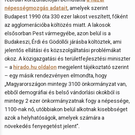
népességmozgás adatait
, amelyek szerint
Budapest 1990 óta 330 ezer lakost veszített, főként
az agglomerációba költözés miatt. A lakosok
elsősorban Pest vármegyébe, azon belül is a
Budakeszi, Érdi és Gödöllői járásba költöztek, ami
jelentős ellátási és közszolgáltatási problémákat
okoz. A közigazgatási és területfejlesztési miniszter
– a
hirado.hu oldalon
megjelent tájékoztató szerint
– egy másik rendezvényen elmondta, hogy
„Magyarországon mintegy 3100 önkormányzat van,
ebből demográfiai és belső vándorlási okokból is
mintegy 2 ezer önkormányzatnak fogy a népessége,
1100-nak nő, utóbbiakon belül alkotnak kisebbséget
azok a helyhatóságok, amelyek számára a
növekedés fenyegetést jelent”.