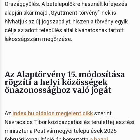
Országgyűlés. A betelepülőkre használt kifejezés
alapján akár majd „Gyüttment-törvény”-nek is
hívhatjuk az új jogszabályt, hiszen a törvény egyik
célja az adott település által kívánatosnak tartott
lakosságszám megőrzése.
Az Alaptörvény 15. módosítása
rögzíti a helyi közösségek
önazonossághoz való jogát
Az
index.hu oldalon megjelent cikk
szerint
Navracsics Tibor közigazgatási és területfejlesztési
miniszter a Pest vármegyei települések 2025
februári konzultációján bemutatta
a hazai