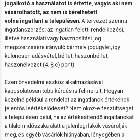
jogalkotó a használatot is értette, vagyis aki nem
vásárolhatott, az nem is bérelhetett
volna ingatlant a településen
. A tervezet szerinti
ingatlanszerzés: az ingatlan feletti rendelkezési,
illetve használati vagy hasznosítási jog
megszerzésére irányuló bármely jogügylet, így
különösen adásvétel, bérlet, haszonbérlet,
haszonélvezet (4. § c) pont).
Ezen önvédelmi eszköz alkalmazásával
kapcsolatosan több kérdés is felmerült. Hogyan
kezelné például a rendelet az ingatlanok értékének
jelentős leértékelődését? Nem okoz-e feszültséget
a településen belül, ha az értékesítendő ingatlanokat
a tilalom időszaka alatt a jelenlegi lakók vásárolják
meg, és egyéb vásárlók hiányában, lényegében a