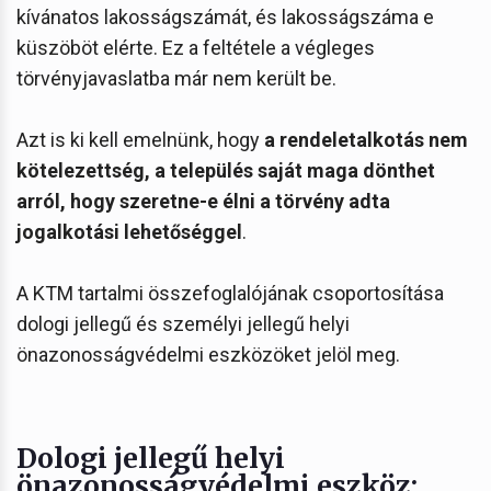
kívánatos lakosságszámát, és lakosságszáma e
küszöböt elérte. Ez a feltétele a végleges
törvényjavaslatba már nem került be.
Azt is ki kell emelnünk, hogy
a rendeletalkotás nem
kötelezettség, a település saját maga dönthet
arról, hogy szeretne-e élni a törvény adta
jogalkotási lehetőséggel
.
A KTM tartalmi összefoglalójának csoportosítása
dologi jellegű és személyi jellegű helyi
önazonosságvédelmi eszközöket jelöl meg.
Dologi jellegű helyi
önazonosságvédelmi eszköz: