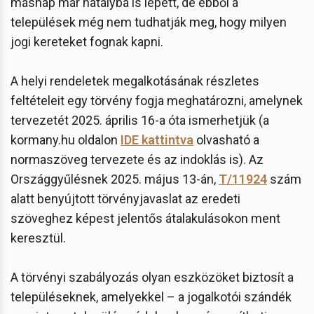
másnap már hatályba is lépett, de ebből a
települések még nem tudhatják meg, hogy milyen
jogi kereteket fognak kapni.
A helyi rendeletek megalkotásának részletes
feltételeit egy törvény fogja meghatározni, amelynek
tervezetét 2025. április 16-a óta ismerhetjük (a
kormany.hu oldalon
IDE kattintva
olvasható a
normaszöveg tervezete és az indoklás is). Az
Országgyűlésnek 2025. május 13-án,
T/11924
szám
alatt benyújtott törvényjavaslat az eredeti
szöveghez képest jelentős átalakulásokon ment
keresztül.
A törvényi szabályozás olyan eszközöket biztosít a
településeknek, amelyekkel – a jogalkotói szándék