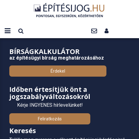
BÍRSÁGKALKULÁTOR
az építésügyi bírság meghatározásához
Érdekel
Időben értesítjük önt a
jogszabályváltozásokról
Kérje INGYENES hírlevelünket!
Feliratkozás
Keresés