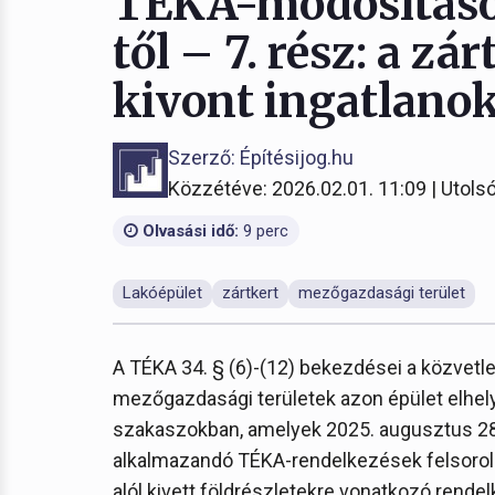
TÉKA-módosítások
től – 7. rész: a zá
kivont ingatlano
Szerző: Építésijog.hu
Közzétéve: 2026.02.01. 11:09 | Utolsó
Olvasási idő:
9 perc
Lakóépület
zártkert
mezőgazdasági terület
A TÉKA 34. § (6)-(12) bekezdései a közvetl
mezőgazdasági területek azon épület elhely
szakaszokban, amelyek 2025. augusztus 28-
alkalmazandó TÉKA-rendelkezések felsorolás
alól kivett földrészletekre vonatkozó rende