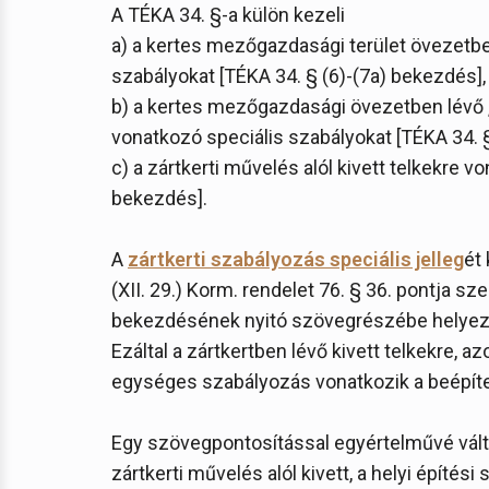
A TÉKA 34. §-a külön kezeli
a) a kertes mezőgazdasági terület övezetbe
szabályokat [TÉKA 34. § (6)-(7a) bekezdés],
b) a kertes mezőgazdasági övezetben lévő 
vonatkozó speciális szabályokat [TÉKA 34. 
c) a zártkerti művelés alól kivett telkekre 
bekezdés].
A
zártkerti szabályozás speciális jelleg
ét
(XII. 29.) Korm. rendelet 76. § 36. pontja sz
bekezdésének nyitó szövegrészébe helyezte 
Ezáltal a zártkertben lévő kivett telkekre, 
egységes szabályozás vonatkozik a beépít
Egy szövegpontosítással egyértelművé vált
zártkerti művelés alól kivett, a helyi építé