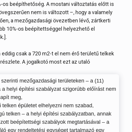
s beépíthetőség. A mostani változtatás előtt is
övegszerűen nem is változott –, hogy a valamely
érően, a mezőgazdasági övezetben lévő, zártkerti
jebb 10%-os beépítettséggel helyezhető el
k.].
n eddig csak a 720 m2-t el nem érő területű telkek
észlete. A jogalkotó most ezt az utaló
:
 szerinti mezőgazdasági területeken – a (11)
a a helyi építési szabályzat szigorúbb előírást nem
lapít meg,
ű telken épületet elhelyezni nem szabad,
ú telken – a helyi építési szabályzatban, annak
ott beépítettségi szabályok megtartásával – a
ló egy rendeltetési egységet tartalmazó egy