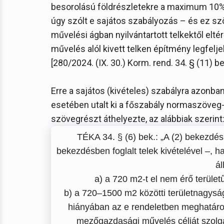
besorolású földrészletekre a maximum 10%-o
úgy szólt e sajátos szabályozás – és ez sz
művelési ágban nyilvántartott telkektől elt
művelés alól kivett telken építmény legfel
[280/2024. (IX. 30.) Korm. rend. 34. § (11) be
Erre a sajátos (kivételes) szabályra azonba
esetében utalt ki a főszabály normaszöveg-r
szövegrészt áthelyezte, az alábbiak szerint
TÉKA 34. § (6) bek.: „A (2) bekezdés
bekezdésben foglalt telek kivételével –, h
ál
a) a 720 m2-t el nem érő terület
b) a 720–1500 m2 közötti területnagyság
hiányában az e rendeletben meghatároz
mezőgazdasági művelés célját szolgá