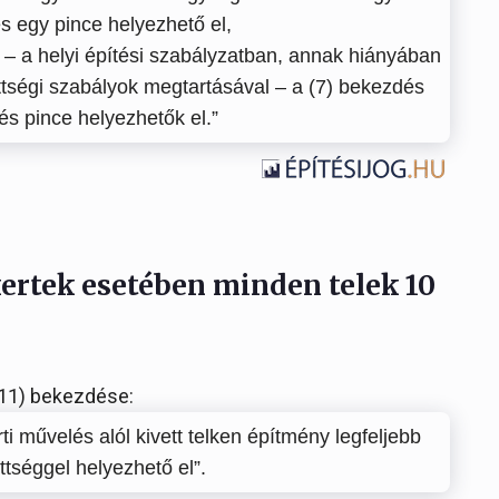
s egy pince helyezhető el,
 – a helyi építési szabályzatban, annak hiányában
ttségi szabályok megtartásával – a (7) bekezdés
 és pince helyezhetők el.”
kertek esetében minden telek 10
(11) bekezdése:
i művelés alól kivett telken építmény legfeljebb
tséggel helyezhető el”.