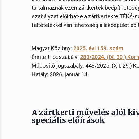
tartalmaznak ezen zártkertek beépíthetőségé
szabályzat előírhat-e a zártkertekre TÉKÁ-ná
feltételekkel van lehetőség a lakóépület épí
Magyar Közlöny:
2025. évi 159. szám
Érintett jogszabály:
280/2024. (IX. 30.) Kor
Módosító jogszabály: 448/2025. (XII. 29.) K
Hatály: 2026. január 14.
A zártkerti művelés alól ki
speciális előírások