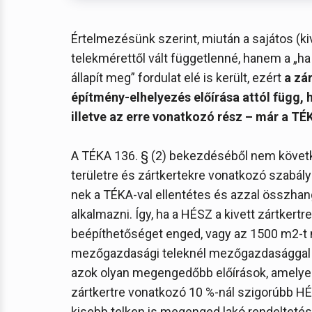
Értelmezésünk szerint, miután a sajátos (k
telekmérettől vált függetlenné, hanem a „ha
állapít meg” fordulat elé is került, ezért
a zá
építmény-elhelyezés előírása attól függ,
illetve az erre vonatkozó rész – már a TÉ
A TÉKA 136. § (2) bekezdéséből nem követ
területre és zártkertekre vonatkozó szabály
nek a TÉKA-val ellentétes és azzal összha
alkalmazni. Így, ha a HÉSZ a kivett zártker
beépíthetőséget enged, vagy az 1500 m2-t 
mezőgazdasági teleknél mezőgazdasággal 
azok olyan megengedőbb előírások, amelyek
zártkertre vonatkozó 10 %-nál szigorúbb H
kisebb telken is megenged lakó rendeltetés