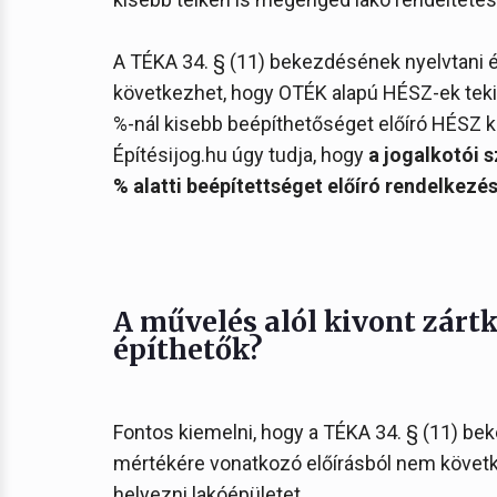
A TÉKA 34. § (11) bekezdésének nyelvtani
következhet, hogy OTÉK alapú HÉSZ-ek tekin
%-nál kisebb beépíthetőséget előíró HÉSZ
Építésijog.hu úgy tudja, hogy
a jogalkotói 
% alatti beépítettséget előíró rendelkez
A művelés alól kivont zártk
építhetők?
Fontos kiemelni, hogy a TÉKA 34. § (11) be
mértékére vonatkozó előírásból nem következ
helyezni lakóépületet.