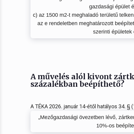
gazdasági épület é
c) az 1500 m2-t meghaladó területű telken
az e rendeletben meghatározott beépíte
szerinti épületek
A művelés alól kivont zárt
százalékban beépíthető?
A TÉKA 2026. január 14-étől hatályos 34. § 
„Mezőgazdasági övezetben lévő, zártkert
10%-os beépítet