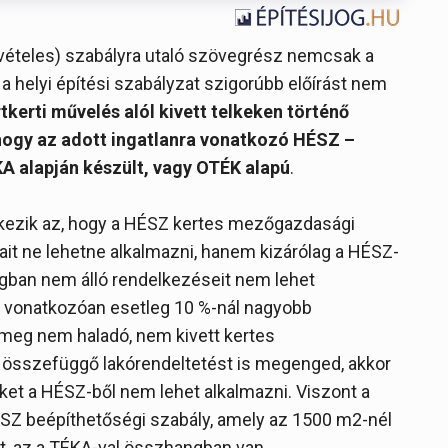
ivételes) szabályra utaló szövegrész nemcsak a
 a helyi építési szabályzat szigorúbb előírást nem
rtkerti művelés alól kivett telkeken történő
 hogy az adott ingatlanra vonatkozó HÉSZ –
KA alapján készült, vagy OTÉK alapú
.
kezik az, hogy a HÉSZ kertes mezőgazdasági
ait ne lehetne alkalmazni, hanem kizárólag a HÉSZ-
ngban nem álló rendelkezéseit nem lehet
tre vonatkozóan esetleg 10 %-nál nagyobb
meg nem haladó, nem kivett kertes
összefüggő lakórendeltetést is megenged, akkor
et a HÉSZ-ből nem lehet alkalmazni. Viszont a
ÉSZ beépíthetőségi szabály, amely az 1500 m2-nél
t, az a TÉKA-val összhangban van.