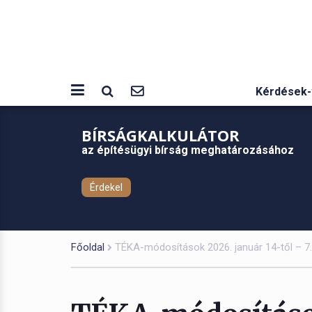
Kérdések-
BÍRSÁGKALKULÁTOR
az építésügyi bírság meghatározásához
Érdekel
Főoldal
TÉKA-módosítások 2026. január 14-től – 7. 