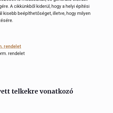
re. A cikkünkből kiderül, hogy a helyi építési
l kisebb beépíthetőséget, illetve, hogy milyen
tésére.
m. rendelet
orm. rendelet
vett telkekre vonatkozó