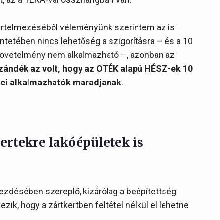
 értelmezéséből véleményünk szerintem az is
tetében nincs lehetőség a szigorításra – és a 10
 követelmény nem alkalmazható –, azonban az
szándék az volt, hogy az OTÉK alapú HÉSZ-ek 10
ései alkalmazhatók maradjanak
.
ertekre lakóépületek is
kezdésében szereplő, kizárólag a beépítettség
ik, hogy a zártkertben feltétel nélkül el lehetne