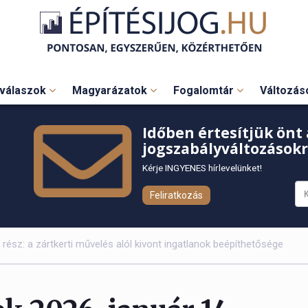
válaszok
Magyarázatok
Fogalomtár
Változá
Időben értesítjük önt 
jogszabályváltozásokr
Kérje INGYENES hírlevelünket!
Feliratkozás
rész: a zártkerti művelés alól kivont ingatlanok beépíthetősége