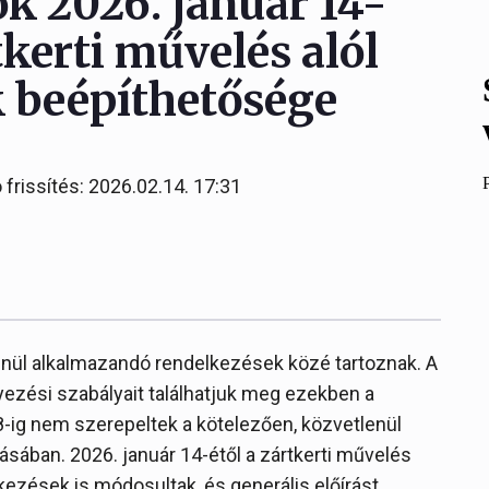
 2026. január 14-
rtkerti művelés alól
k beépíthetősége
 frissítés: 2026.02.14. 17:31
enül alkalmazandó rendelkezések közé tartoznak. A
ezési szabályait találhatjuk meg ezekben a
ig nem szerepeltek a kötelezően, közvetlenül
ában. 2026. január 14-étől a zártkerti művelés
lkezések is módosultak, és generális előírást