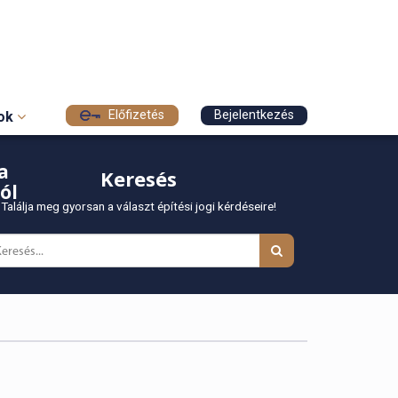
Előfizetés
Bejelentkezés
sok
a
Keresés
ól
Találja meg gyorsan a választ építési jogi kérdéseire!