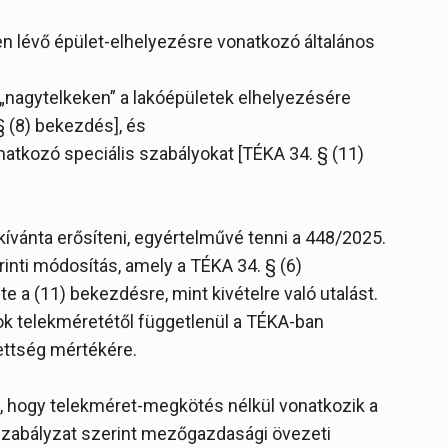
n lévő épület-elhelyezésre vonatkozó általános
„nagytelkeken” a lakóépületek elhelyezésére
§ (8) bekezdés], és
vonatkozó speciális szabályokat [TÉKA 34. § (11)
 kívánta erősíteni, egyértelművé tenni a 448/2025.
erinti módosítás, amely a TÉKA 34. § (6)
a (11) bekezdésre, mint kivételre való utalást.
azok telekméretétől függetlenül a TÉKA-ban
ettség mértékére.
, hogy telekméret-megkötés nélkül vonatkozik a
si szabályzat szerint mezőgazdasági övezeti