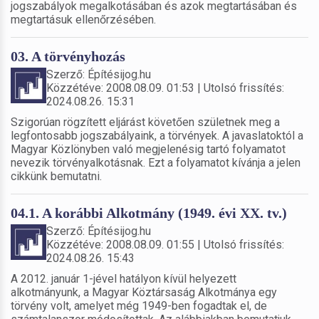
jogszabályok megalkotásában és azok megtartásában és
megtartásuk ellenőrzésében.
03. A törvényhozás
Szerző: Építésijog.hu
Közzétéve: 2008.08.09. 01:53 | Utolsó frissítés:
2024.08.26. 15:31
Szigorúan rögzített eljárást követően születnek meg a
legfontosabb jogszabályaink, a törvények. A javaslatoktól a
Magyar Közlönyben való megjelenésig tartó folyamatot
nevezik törvényalkotásnak. Ezt a folyamatot kívánja a jelen
cikkünk bemutatni.
04.1. A korábbi Alkotmány (1949. évi XX. tv.)
Szerző: Építésijog.hu
Közzétéve: 2008.08.09. 01:55 | Utolsó frissítés:
2024.08.26. 15:43
A 2012. január 1-jével hatályon kívül helyezett
alkotmányunk, a Magyar Köztársaság Alkotmánya egy
törvény volt, amelyet még 1949-ben fogadtak el, de