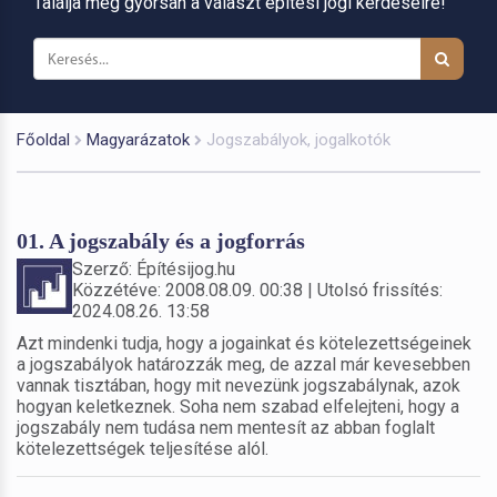
Találja meg gyorsan a választ építési jogi kérdéseire!
Főoldal
Magyarázatok
Jogszabályok, jogalkotók
01. A jogszabály és a jogforrás
Szerző: Építésijog.hu
Közzétéve: 2008.08.09. 00:38 | Utolsó frissítés:
2024.08.26. 13:58
Azt mindenki tudja, hogy a jogainkat és kötelezettségeinek
a jogszabályok határozzák meg, de azzal már kevesebben
vannak tisztában, hogy mit nevezünk jogszabálynak, azok
hogyan keletkeznek. Soha nem szabad elfelejteni, hogy a
jogszabály nem tudása nem mentesít az abban foglalt
kötelezettségek teljesítése alól.