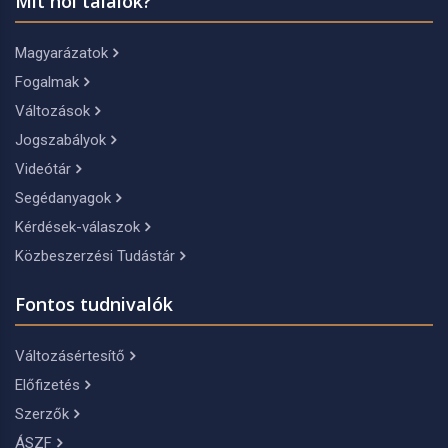
Mit hol találok?
Magyarázatok
Fogalmak
Változások
Jogszabályok
Videótár
Segédanyagok
Kérdések-válaszok
Közbeszerzési Tudástár
Fontos tudnivalók
Változásértesítő
Előfizetés
Szerzők
ÁSZF