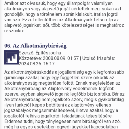
Amikor azt olvassuk, hogy egy állampolgár valamilyen
alkotmányos vagy alapvető jogát sértették meg, sokan azt
gondolják, hogy a történelem során kialakult, íratlan jogról
van szó. Ezzel ellentétben az Alkotmányunk felsorolja az
alapvető jogainkat, sőt, több kötelezettséget is meghatároz
részünkre.
06. Az Alkotmánybíróság
Szerző: Építésijog.hu
Közzétéve: 2008.08.09. 01:57 | Utolsó frissítés:
2024.08.26. 16:17
Az alkotmánybíráskodás a jogállamiság egyik legfontosabb
garanciája azáltal, hogy egy független szerv őrködik az
alkotmányosság megtartása fölött. Ennek megfelelően az
Alkotmánybíróság az Alaptörvény védelmének legfőbb
szerve, egyben alapvető jogaink legfőbb biztosítéka. Bár az
Alkotmánybíróság nem jogalkotó szerv, mégis gyakorlatilag
ilyen funkciót képes betölteni az alaptörvény-ellenes
jogszabályok megsemmisítésével, illetve azáltal, hogy a
jogalkotót felhívja jogalkotói feladatának teljesítésére.
Érdemes tudni, hogy ténylegesen nem bíróságról van szó,
még ha egyes esetekben egyedi ügyekkel kapcsolatban