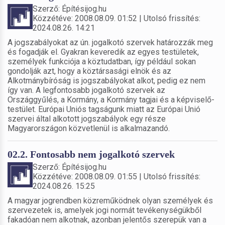
Szerző: Építésijog.hu
Közzétéve: 2008.08.09. 01:52 | Utolsó frissítés:
2024.08.26. 14:21
A jogszabályokat az ún. jogalkotó szervek határozzák meg
és fogadják el. Gyakran keveredik az egyes testületek,
személyek funkciója a köztudatban, így például sokan
gondolják azt, hogy a köztársasági elnök és az
Alkotmánybíróság is jogszabályokat alkot, pedig ez nem
így van. A legfontosabb jogalkotó szervek az
Országgyűlés, a Kormány, a Kormány tagjai és a képviselő-
testület. Európai Uniós tagságunk miatt az Európai Unió
szervei által alkotott jogszabályok egy része
Magyarországon közvetlenül is alkalmazandó.
02.2. Fontosabb nem jogalkotó szervek
Szerző: Építésijog.hu
Közzétéve: 2008.08.09. 01:55 | Utolsó frissítés:
2024.08.26. 15:25
A magyar jogrendben közreműködnek olyan személyek és
szervezetek is, amelyek jogi normát tevékenységükből
fakadóan nem alkotnak, azonban jelentős szerepük van a