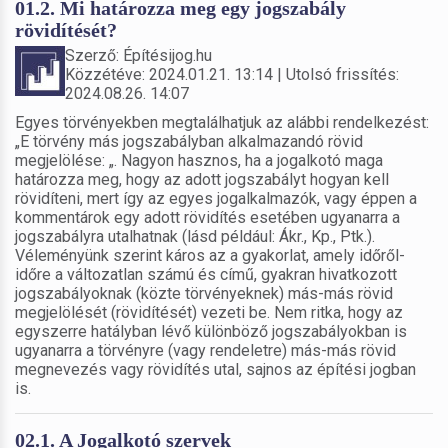
01.2. Mi határozza meg egy jogszabály
rövidítését?
Szerző: Építésijog.hu
Közzétéve: 2024.01.21. 13:14 | Utolsó frissítés:
2024.08.26. 14:07
Egyes törvényekben megtalálhatjuk az alábbi rendelkezést:
„E törvény más jogszabályban alkalmazandó rövid
megjelölése: „. Nagyon hasznos, ha a jogalkotó maga
határozza meg, hogy az adott jogszabályt hogyan kell
rövidíteni, mert így az egyes jogalkalmazók, vagy éppen a
kommentárok egy adott rövidítés esetében ugyanarra a
jogszabályra utalhatnak (lásd például: Ákr., Kp., Ptk.).
Véleményünk szerint káros az a gyakorlat, amely időről-
időre a változatlan számú és című, gyakran hivatkozott
jogszabályoknak (közte törvényeknek) más-más rövid
megjelölését (rövidítését) vezeti be. Nem ritka, hogy az
egyszerre hatályban lévő különböző jogszabályokban is
ugyanarra a törvényre (vagy rendeletre) más-más rövid
megnevezés vagy rövidítés utal, sajnos az építési jogban
is.
02.1. A Jogalkotó szervek