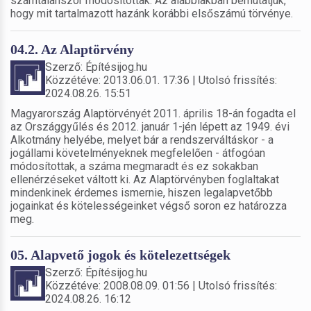
számtalanszor módosítottak. Az alábbiakban bemutatjuk,
hogy mit tartalmazott hazánk korábbi elsőszámú törvénye.
04.2. Az Alaptörvény
Szerző: Építésijog.hu
Közzétéve: 2013.06.01. 17:36 | Utolsó frissítés:
2024.08.26. 15:51
Magyarország Alaptörvényét 2011. április 18-án fogadta el
az Országgyűlés és 2012. január 1-jén lépett az 1949. évi
Alkotmány helyébe, melyet bár a rendszerváltáskor - a
jogállami követelményeknek megfelelően - átfogóan
módosítottak, a száma megmaradt és ez sokakban
ellenérzéseket váltott ki. Az Alaptörvényben foglaltakat
mindenkinek érdemes ismernie, hiszen legalapvetőbb
jogainkat és kötelességeinket végső soron ez határozza
meg.
05. Alapvető jogok és kötelezettségek
Szerző: Építésijog.hu
Közzétéve: 2008.08.09. 01:56 | Utolsó frissítés:
2024.08.26. 16:12