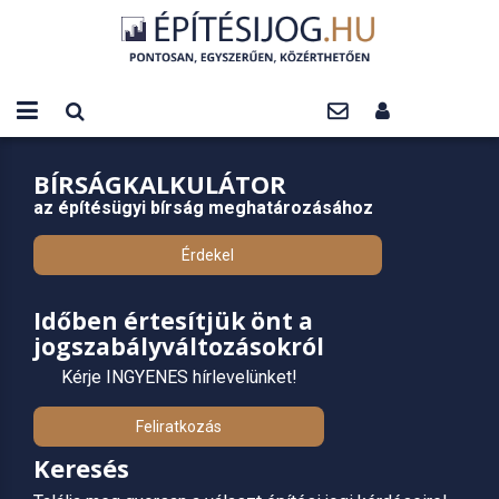
BÍRSÁGKALKULÁTOR
az építésügyi bírság meghatározásához
Érdekel
Időben értesítjük önt a
jogszabályváltozásokról
Kérje INGYENES hírlevelünket!
Feliratkozás
Keresés