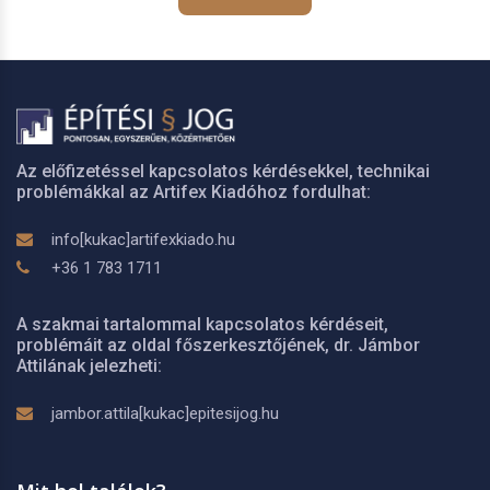
Az előfizetéssel kapcsolatos kérdésekkel, technikai
problémákkal az Artifex Kiadóhoz fordulhat:
info[kukac]artifexkiado.hu
+36 1 783 1711
A szakmai tartalommal kapcsolatos kérdéseit,
problémáit az oldal főszerkesztőjének, dr. Jámbor
Attilának jelezheti:
jambor.attila[kukac]epitesijog.hu