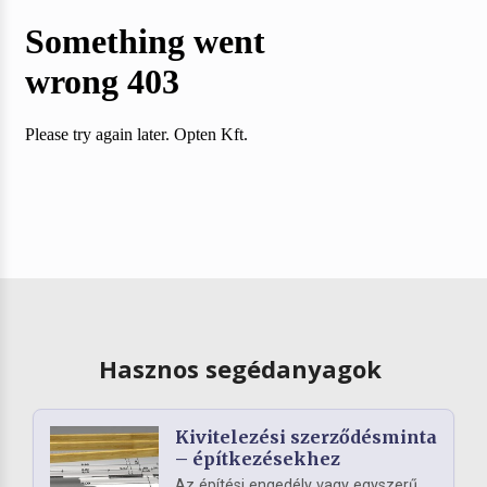
Hasznos segédanyagok
Kivitelezési szerződésminta
– építkezésekhez
Az építési engedély vagy egyszerű