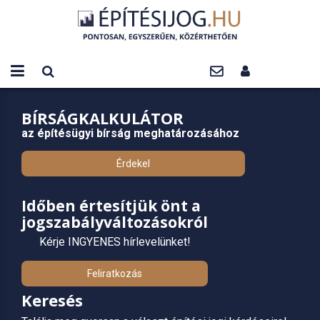
BÍRSÁGKALKULÁTOR
az építésügyi bírság meghatározásához
Érdekel
Időben értesítjük önt a
jogszabályváltozásokról
Kérje INGYENES hírlevelünket!
Feliratkozás
Keresés