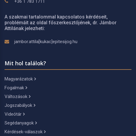
+36 1 783 1711
A szakmai tartalommal kapcsolatos kérdéseit,
problémáit az oldal főszerkesztőjének, dr. Jámbor
Attilának jelezheti:
jambor.attila[kukac]epitesijog.hu
Mit hol találok?
Magyarázatok
Fogalmak
Változások
Jogszabályok
Videótár
Segédanyagok
Kérdések-válaszok