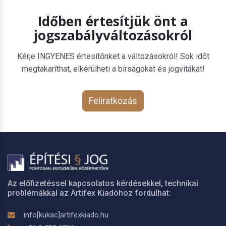
Időben értesítjük önt a
jogszabályváltozásokról
Kérje INGYENES értesítőnket a változásokról! Sok időt
megtakaríthat, elkerülheti a bírságokat és jogvitákat!
Feliratkozás
Az előfizetéssel kapcsolatos kérdésekkel, technikai
problémákkal az Artifex Kiadóhoz fordulhat:
info[kukac]artifexkiado.hu