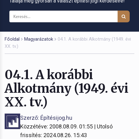
Találja meg gyorsan a választ építési jogi kérdéseire!
Főoldal
Magyarázatok
04.1. A korábbi Alkotmány (1949. évi
XX. tv.)
04.1. A korábbi
Alkotmány (1949. évi
XX. tv.)
Szerző: Építésijog.hu
Közzétéve: 2008.08.09. 01:55 | Utolsó
frissítés: 2024.08.26. 15:43