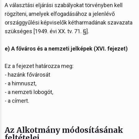
A választási eljárási szabályokat törvényben kell
rögzíteni, amelyek elfogadásához a jelenlévő
országgyűlési képviselők kétharmadának szavazata
szükséges [1949. évi XX. tv. 71. §].
e) A főváros és a nemzeti jelképek (XVI. fejezet)
Ez a fejezet határozza meg:
- hazánk fővárosát
- a himnuszt,
- a nemzeti lobogót,
- a címert.
Az Alkotmány módosításának
feltételei