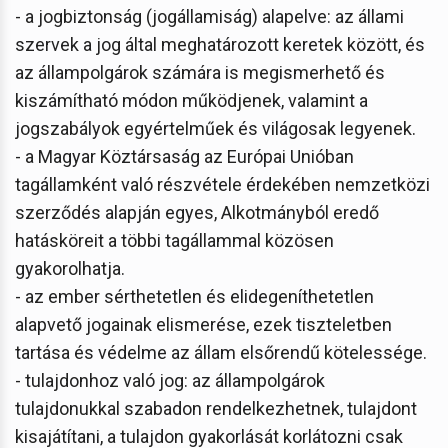
- a jogbiztonság (jogállamiság) alapelve: az állami
szervek a jog által meghatározott keretek között, és
az állampolgárok számára is megismerhető és
kiszámítható módon működjenek, valamint a
jogszabályok egyértelműek és világosak legyenek.
- a Magyar Köztársaság az Európai Unióban
tagállamként való részvétele érdekében nemzetközi
szerződés alapján egyes, Alkotmányból eredő
hatásköreit a többi tagállammal közösen
gyakorolhatja.
- az ember sérthetetlen és elidegeníthetetlen
alapvető jogainak elismerése, ezek tiszteletben
tartása és védelme az állam elsőrendű kötelessége.
- tulajdonhoz való jog: az állampolgárok
tulajdonukkal szabadon rendelkezhetnek, tulajdont
kisajátítani, a tulajdon gyakorlását korlátozni csak