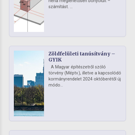
néha meglehetősen bonyolult –
számítást. ...
Zöldfelületi tanúsítvány –
GYIK
A Magyar építészetről szóló
törvény (Méptv.), illetve a kapcsolódó
kormányrendelet 2024 októberétől új
módo...