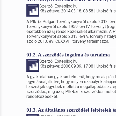
Szerző: Építésijog.hu
Közzétéve: 2014.03.18. 08:58 | Utolsó fris
A Ptk. (a Polgári Törvénykönyvről szóló 2013. évi V
Törvénykönyvről szóló 1959. évi IV. törvényt (régi
esetekben az új rendelkezéseket alkalmazni. A P
Törvénykönyvről szóló 2013. évi V. törvény hatá
szóló 2013. évi CLXXVII. törvény tartalmazza.
01.2. A szerződés fogalma és tartalma
Szerző: Építésijog.hu
Közzétéve: 2008.09.09. 17:08 | Utolsó fris
A gyakorlatban gyakran felmerül, hogy mi alapján
egymással, illetve, hogy milyen szabályok alapj
használják egyebek mellett a megállapodás, az e
szerződés, míg az új Ptk-ban a szerződés mellett
rendelkezéseket.
01.3. Az általános szerződési feltételek 