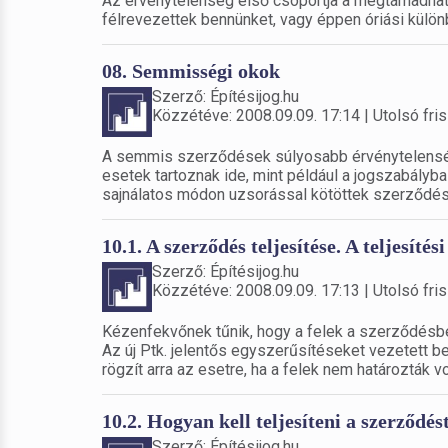
Az érvénytelenség első csoportja a megtámadha
félrevezettek bennünket, vagy éppen óriási külön
08. Semmisségi okok
Szerző: Építésijog.hu
Közzétéve: 2008.09.09. 17:14 | Utolsó fris
A semmis szerződések súlyosabb érvénytelenség
esetek tartoznak ide, mint például a jogszabály
sajnálatos módon uzsorással kötöttek szerződés
10.1. A szerződés teljesítése. A teljesítési
Szerző: Építésijog.hu
Közzétéve: 2008.09.09. 17:13 | Utolsó fris
Kézenfekvőnek tűnik, hogy a felek a szerződésbe
Az új Ptk. jelentős egyszerűsítéseket vezetett be
rögzít arra az esetre, ha a felek nem határozták v
10.2. Hogyan kell teljesíteni a szerződés
Szerző: Építésijog.hu