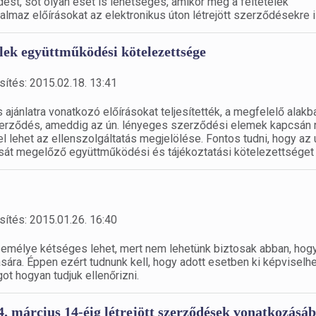
t, sőt olyan eset is lehetséges, amikor még a feltételek
almaz előírásokat az elektronikus úton létrejött szerződésekre i
felek együttműködési kötelezettsége
sítés: 2015.02.18. 13:41
jánlatra vonatkozó előírásokat teljesítették, a megfelelő alakba
szerződés, ameddig az ún. lényeges szerződési elemek kapcsán 
 lehet az ellenszolgáltatás megjelölése. Fontos tudni, hogy az ú
sát megelőző együttműködési és tájékoztatási kötelezettséget 
sítés: 2015.01.26. 16:40
emélye kétséges lehet, mert nem lehetünk biztosak abban, hogy
ására. Éppen ezért tudnunk kell, hogy adott esetben ki képviselhe
got hogyan tudjuk ellenőrizni.
14. március 14-éig létrejött szerződések vonatkozásá