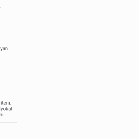
.
lyan
teni.
lyokat
ni.