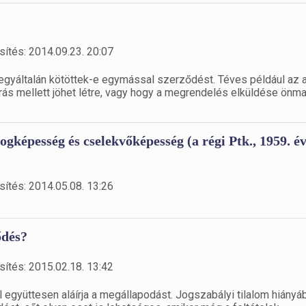
sítés: 2014.09.23. 20:07
gy egyáltalán kötöttek-e egymással szerződést. Téves például az 
rás mellett jöhet létre, vagy hogy a megrendelés elküldése önm
ogképesség és cselekvőképesség (a régi Ptk., 1959. év
sítés: 2014.05.08. 13:26
ődés?
sítés: 2015.02.18. 13:42
l együttesen aláírja a megállapodást. Jogszabályi tilalom hiányá