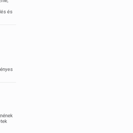
nie,
dés és
rvényes
tnének
etek