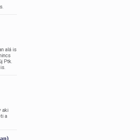
s.
n alá is
nincs
j Ptk.
is.
 aki
ti a
ban)