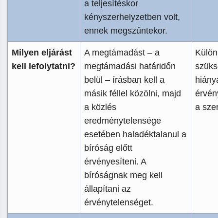
a teljesítéskor
kényszerhelyzetben volt,
ennek megszűntekor.
Milyen eljárást
A megtámadást – a
Külön
kell lefolytatni?
megtámadási határidőn
szüksé
belül – írásban kell a
hiány
másik féllel közölni, majd
érvén
a közlés
a sze
eredménytelensége
esetében haladéktalanul a
bíróság előtt
érvényesíteni. A
bíróságnak meg kell
állapítani az
érvénytelenséget.