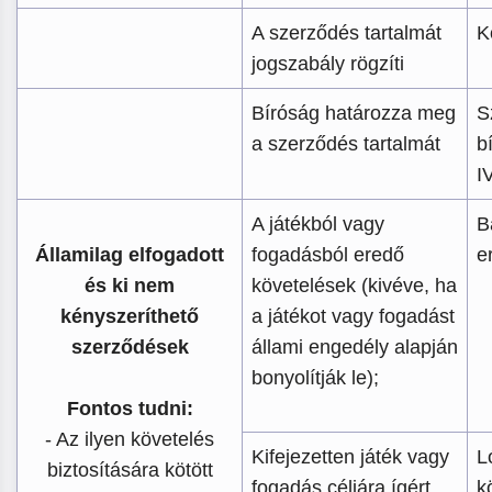
A szerződés tartalmát
K
jogszabály rögzíti
Bíróság határozza meg
S
a szerződés tartalmát
b
IV
A játékból vagy
B
Államilag elfogadott
fogadásból eredő
e
és ki nem
követelések (kivéve, ha
kényszeríthető
a játékot vagy fogadást
szerződések
állami engedély alapján
bonyolítják le);
Fontos tudni:
- Az ilyen követelés
Kifejezetten játék vagy
L
biztosítására kötött
fogadás céljára ígért
k