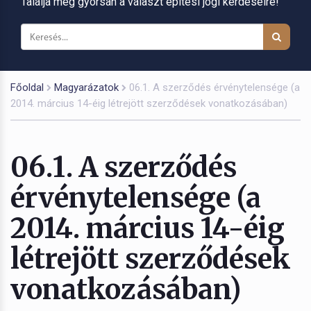
Találja meg gyorsan a választ építési jogi kérdéseire!
Főoldal
Magyarázatok
06.1. A szerződés érvénytelensége (a
2014. március 14-éig létrejött szerződések vonatkozásában)
06.1. A szerződés
érvénytelensége (a
2014. március 14-éig
létrejött szerződések
vonatkozásában)