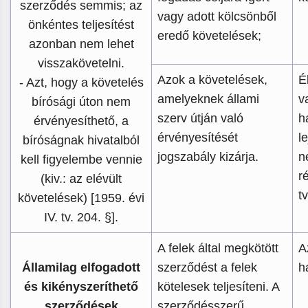
szerződés semmis; az
vagy adott kölcsönből
önkéntes teljesítést
eredő követelések;
azonban nem lehet
visszakövetelni.
Azok a követelések,
É
- Azt, hogy a követelés
amelyeknek állami
v
bírósági úton nem
szerv útján való
h
érvényesíthető, a
érvényesítését
l
bíróságnak hivatalból
jogszabály kizárja.
n
kell figyelembe vennie
r
(kiv.: az elévült
t
követelések) [1959. évi
IV. tv. 204. §].
A felek által megkötött
A
Államilag elfogadott
szerződést a felek
h
és kikényszeríthető
kötelesek teljesíteni. A
szerződések
szerződésszerű