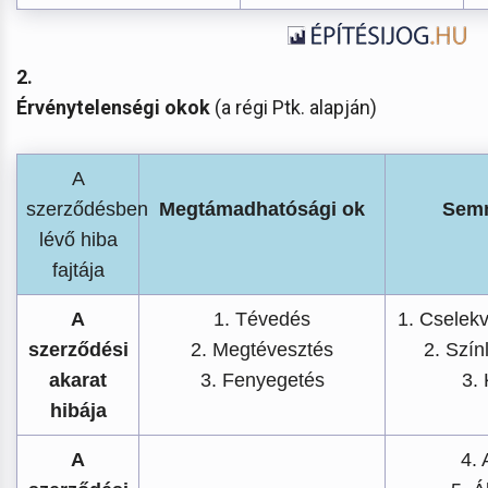
2.
Érvénytelenségi okok
(a régi Ptk. alapján)
A
szerződésben
Megtámadhatósági ok
Semm
lévő hiba
fajtája
A
1. Tévedés
1. Cselek
szerződési
2. Megtévesztés
2. Szín
akarat
3. Fenyegetés
3.
hibája
A
4. 