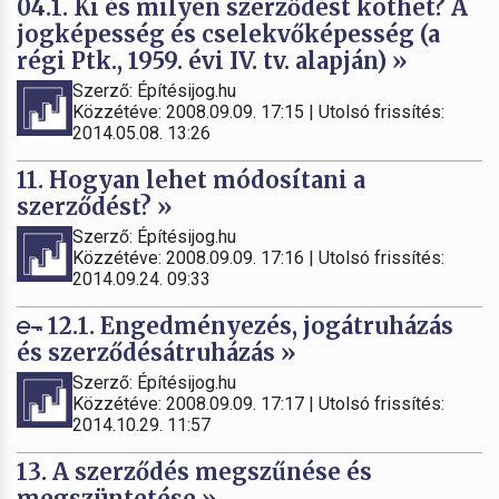
04.1. Ki és milyen szerződést köthet? A
jogképesség és cselekvőképesség (a
régi Ptk., 1959. évi IV. tv. alapján) »
Szerző: Építésijog.hu
Közzétéve: 2008.09.09. 17:15 | Utolsó frissítés:
2014.05.08. 13:26
11. Hogyan lehet módosítani a
szerződést? »
Szerző: Építésijog.hu
Közzétéve: 2008.09.09. 17:16 | Utolsó frissítés:
2014.09.24. 09:33
12.1. Engedményezés, jogátruházás
és szerződésátruházás »
Szerző: Építésijog.hu
Közzétéve: 2008.09.09. 17:17 | Utolsó frissítés:
2014.10.29. 11:57
13. A szerződés megszűnése és
megszüntetése »