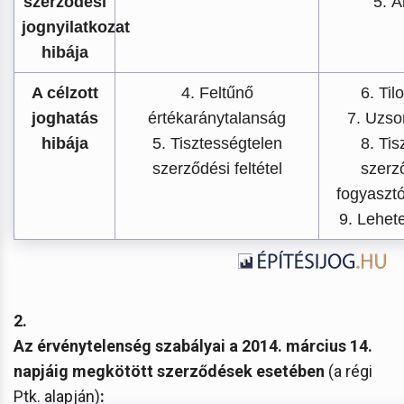
szerződési
5. Á
jognyilatkozat
hibája
A célzott
4. Feltűnő
6. Til
joghatás
értékaránytalanság
7. Uzso
hibája
5. Tisztességtelen
8. Tis
szerződési feltétel
szerző
fogyaszt
9. Lehet
2.
Az érvénytelenség szabályai a 2014. március 14.
napjáig megkötött szerződések esetében
(a régi
Ptk. alapján)
: