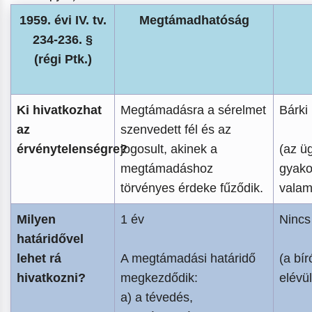
1959. évi IV. tv.
Megtámadhatóság
234-236. §
(régi Ptk.)
Ki hivatkozhat
Megtámadásra a sérelmet
Bárki
az
szenvedett fél és az
érvénytelenségre?
jogosult, akinek a
(az üg
megtámadáshoz
gyako
törvényes érdeke fűződik.
valam
Milyen
1 év
Nincs
határidővel
lehet rá
A megtámadási határidő
(a bír
hivatkozni?
megkezdődik:
elévül
a) a tévedés,