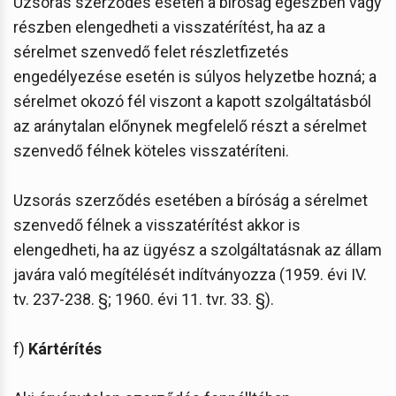
Uzsorás szerződés esetén a bíróság egészben vagy
részben elengedheti a visszatérítést, ha az a
sérelmet szenvedő felet részletfizetés
engedélyezése esetén is súlyos helyzetbe hozná; a
sérelmet okozó fél viszont a kapott szolgáltatásból
az aránytalan előnynek megfelelő részt a sérelmet
szenvedő félnek köteles visszatéríteni.
Uzsorás szerződés esetében a bíróság a sérelmet
szenvedő félnek a visszatérítést akkor is
elengedheti, ha az ügyész a szolgáltatásnak az állam
javára való megítélését indítványozza (1959. évi IV.
tv. 237-238. §; 1960. évi 11. tvr. 33. §).
f)
Kártérítés