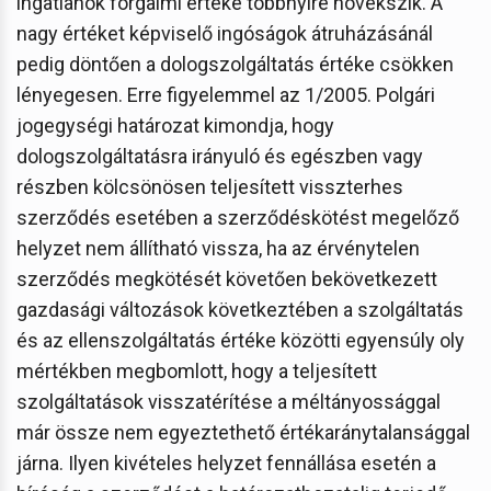
ingatlanok forgalmi értéke többnyire növekszik. A
nagy értéket képviselő ingóságok átruházásánál
pedig döntően a dologszolgáltatás értéke csökken
lényegesen. Erre figyelemmel az 1/2005. Polgári
jogegységi határozat kimondja, hogy
dologszolgáltatásra irányuló és egészben vagy
részben kölcsönösen teljesített visszterhes
szerződés esetében a szerződéskötést megelőző
helyzet nem állítható vissza, ha az érvénytelen
szerződés megkötését követően bekövetkezett
gazdasági változások következtében a szolgáltatás
és az ellenszolgáltatás értéke közötti egyensúly oly
mértékben megbomlott, hogy a teljesített
szolgáltatások visszatérítése a méltányossággal
már össze nem egyeztethető értékaránytalansággal
járna. Ilyen kivételes helyzet fennállása esetén a