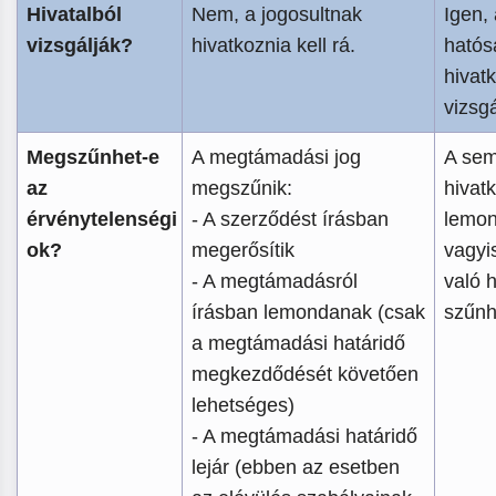
Hivatalból
Nem, a jogosultnak
Igen,
vizsgálják?
hivatkoznia kell rá.
hatós
hivat
vizsgá
Megszűnhet-e
A megtámadási jog
A sem
az
megszűnik:
hivat
érvénytelenségi
- A szerződést írásban
lemon
ok?
megerősítik
vagyi
- A megtámadásról
való 
írásban lemondanak (csak
szűnh
a megtámadási határidő
megkezdődését követően
lehetséges)
- A megtámadási határidő
lejár (ebben az esetben