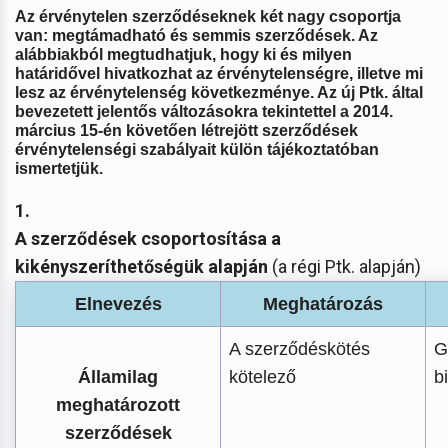
Az érvénytelen szerződéseknek két nagy csoportja
van: megtámadható és semmis szerződések. Az
alábbiakból megtudhatjuk, hogy ki és milyen
határidővel hivatkozhat az érvénytelenségre, illetve mi
lesz az érvénytelenség következménye. Az új Ptk. által
bevezetett jelentős változásokra tekintettel a 2014.
március 15-én követően létrejött szerződések
érvénytelenségi szabályait külön tájékoztatóban
ismertetjük
.
1.
A szerződések csoportosítása a
kikényszeríthetőségük alapján
(a régi Ptk. alapján)
Elnevezés
Meghatározás
A szerződéskötés
G
Államilag
kötelező
b
meghatározott
szerződések