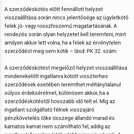
A szerződéskötés előtt fennállott helyzet
visszaállítása során nincs jelentősége az ügyletkötő
felek jó- vagy rosszhiszemű magatartásának. A
rendezés során olyan helyzetet kell teremteni, mint
amilyen akkor lett volna, ha a felek az érvénytelen
szerződést meg sem kötik – lásd: PK 32. szám.
A szerződéskötést megelőző helyzet visszaállítása
mindenekelőtt ingatlanra kötött visszterhes
szerződések esetében teremthet méltánytalanul
súlyos érdeksérelmet, különösen akkor, ha a
szerződéskötéstől hosszabb idő telt el. Míg az
ingatlant szolgáltató félnek visszajáró
pénzkövetelés tőke összege állandó marad és
kamatos kamat nem számítható fel, addig az