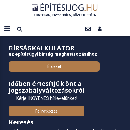
BÍRSÁGKALKULÁTOR
az építésügyi bírság meghatározásához
Érdekel
Időben értesítjük önt a
jogszabályváltozásokról
Kérje INGYENES hírlevelünket!
Feliratkozás
Keresés