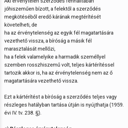
Aki érvénytelen szerződés fennálltában
jóhiszeműen bízott, a felektől a szerződés
megkötéséből eredő kárának megtérítését
követelheti, de
ha az érvénytelenség az egyik fél magatartására
vezethető vissza, a bíróság a másik fél
marasztalását mellőzi,
ha a felek valamelyike a harmadik személlyel
szemben rosszhiszemű volt, teljes kártérítéssel
tartozik akkor is, ha az érvénytelenség nem az ő
magatartására vezethető vissza.
Ezt a kártérítést a bíróság a szerződés teljes vagy
részleges hatályban tartása útján is nyújthatja (1959.
évi IV. tv. 238. §).