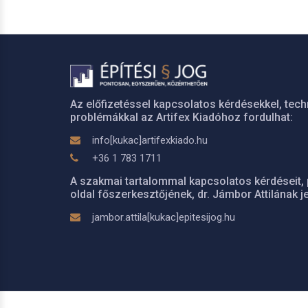
Az előfizetéssel kapcsolatos kérdésekkel, tech
problémákkal az Artifex Kiadóhoz fordulhat:
info[kukac]artifexkiado.hu
+36 1 783 1711
A szakmai tartalommal kapcsolatos kérdéseit, 
oldal főszerkesztőjének, dr. Jámbor Attilának je
jambor.attila[kukac]epitesijog.hu