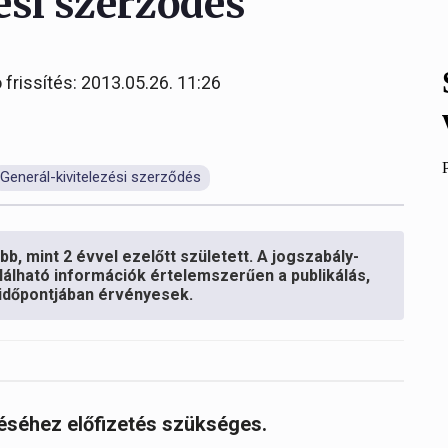
ési szerződés
 frissítés: 2013.05.26. 11:26
Generál-kivitelezési szerződés
b, mint 2 évvel ezelőtt született. A jogszabály-
lálható információk értelemszerűen a publikálás,
s időpontjában érvényesek.
réséhez előfizetés szükséges.