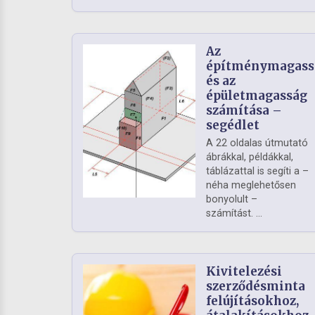
Az
építménymagass
és az
épületmagasság
számítása –
segédlet
A 22 oldalas útmutató
ábrákkal, példákkal,
táblázattal is segíti a –
néha meglehetősen
bonyolult –
számítást. ...
Kivitelezési
szerződésminta
felújításokhoz,