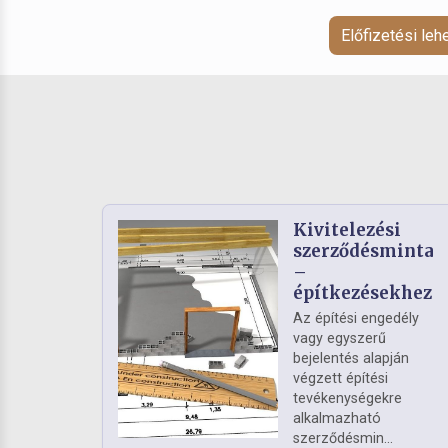
Előfizetési le
Kivitelezési
szerződésminta
–
építkezésekhez
Az építési engedély
vagy egyszerű
bejelentés alapján
végzett építési
tevékenységekre
alkalmazható
szerződésmin...