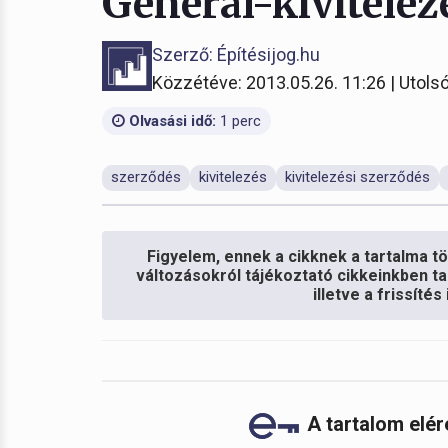
Generál-kivitelez
Szerző: Építésijog.hu
Közzétéve: 2013.05.26. 11:26 | Utolsó
Olvasási idő:
1 perc
szerződés
kivitelezés
kivitelezési szerződés
Figyelem, ennek a cikknek a tartalma töb
változásokról tájékoztató cikkeinkben ta
illetve a frissíté
A tartalom elé