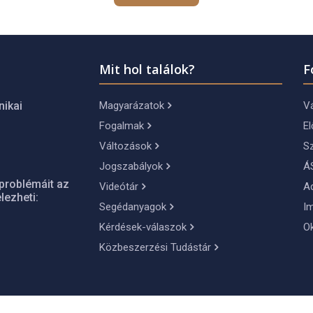
Mit hol találok?
F
Magyarázatok
Vá
nikai
Fogalmak
El
Változások
S
Jogszabályok
Á
problémáit az
Videótár
A
lezheti:
Segédanyagok
I
Kérdések-válaszok
O
Közbeszerzési Tudástár