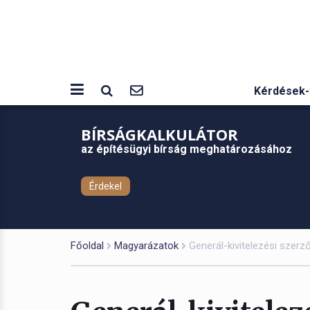
Kérdések-
BÍRSÁGKALKULÁTOR
az építésügyi bírság meghatározásához
Érdekel
Főoldal
Magyarázatok
Generál-kivitelezési szerz