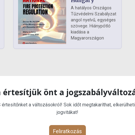
Hungary
A hatályos Országos
Tűzvédelmi Szabályzat
angol nyelvű, egységes
szövege. Hiánypótló
kiadása a
Magyarországon
 értesítjük önt a jogszabályváltoz
rtesítőnket a változásokról! Sok időt megtakaríthat, elkerülheti
jogvitákat!
Feliratkozás