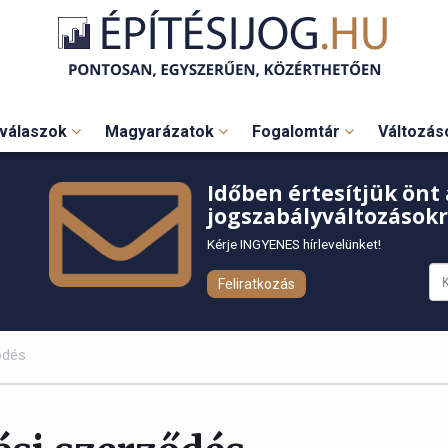
válaszok
Magyarázatok
Fogalomtár
Változá
Időben értesítjük önt 
jogszabályváltozásokr
Kérje INGYENES hírlevelünket!
Feliratkozás
ődés