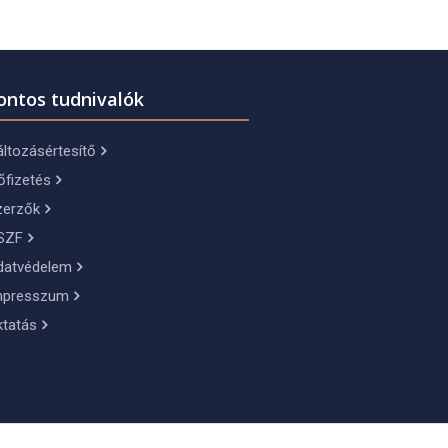
ontos tudnivalók
ltozásértesítő
őfizetés
zerzők
SZF
datvédelem
mpresszum
ktatás