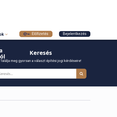
Előfizetés
Bejelentkezés
sok
a
Keresés
ól
Találja meg gyorsan a választ építési jogi kérdéseire!