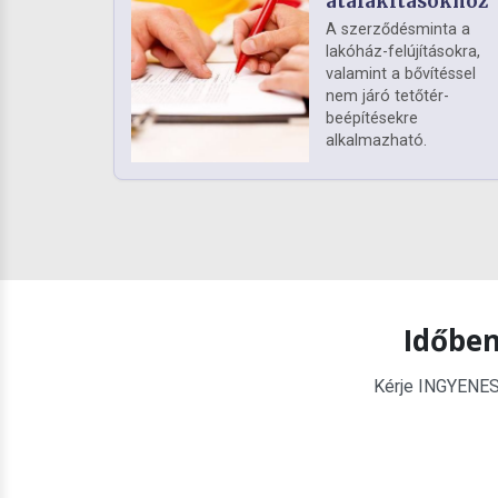
átalakításokhoz
A szerződésminta a
lakóház-felújításokra,
valamint a bővítéssel
nem járó tetőtér-
beépítésekre
alkalmazható.
Időben
Kérje INGYENES é