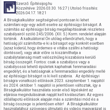
Szerző: Építésijog.hu
Közzétéve: 2026.03.30. 16:27 | Utolsó frissítés:
2026.04.17. 18:21
A Bírságkalkulátor segítségével pontosan ki lehet
számítani egy-egy adott esetre az építésügyi bírságot. A
számítás az építésügyi bírság megállapításának részletes
szabályairól szóló 245/2006. (XII. 5.) Korm. rendelet alapján
történik. A kalkulátorral Ön utólag ellenőrizheti, hogy a
hatóság jól számította-e ki a bírságot egy konkrét esetben
(azaz kiderül, hogy érdemes-e vitába szállni a hatósági
döntéssel), vagy akár előre is kiszámíthatja a
szabálytalanság miatt valószínűleg kiszabásra kerülő
bírság összegét. Fontos: csak a szabályos vagy a
szabályossá tehető épületek kaphatnak fennmaradási
engedélyt, és a hatóságnak a fennmaradási engedély mellé
az építésügyi bírságot is ki kell szabnia. Az építésügyi
bírságra vonatkozó előírások 2023. szeptember 1. napjától
és 2024. október 1. napjától is jelentősen változtak, így a
Bírságkalkulátor használata során első lépésként az
eljárása megindulásának napját kell kiválasztani. Az egyes
időállapotú előírások alapján más a számítási mód és a
bírság összege is jelentősen eltér! A Bírságkalkulátor
használatához szöveges útmutató és videós magyarázat is