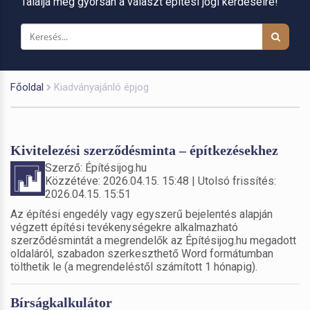
Találja meg gyorsan a választ építési jogi kérdéseire!
Főoldal
Kiadványajánló épjog
Kivitelezési szerződésminta – építkezésekhez
Szerző: Építésijog.hu
Közzétéve: 2026.04.15. 15:48 | Utolsó frissítés:
2026.04.15. 15:51
Az építési engedély vagy egyszerű bejelentés alapján
végzett építési tevékenységekre alkalmazható
szerződésmintát a megrendelők az Építésijog.hu megadott
oldaláról, szabadon szerkeszthető Word formátumban
tölthetik le (a megrendeléstől számított 1 hónapig).
Bírságkalkulátor