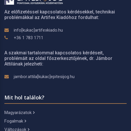
Az előfizetéssel kapcsolatos kérdésekkel, technikai
problémákkal az Artifex Kiadóhoz fordulhat:
info[kukac]artifexkiado.hu
+36 1 783 1711
A szakmai tartalommal kapcsolatos kérdéseit,
problémáit az oldal főszerkesztőjének, dr. Jámbor
Attilának jelezheti:
jambor.attila[kukac]epitesijog.hu
Mit hol találok?
Magyarázatok
Fogalmak
Változások