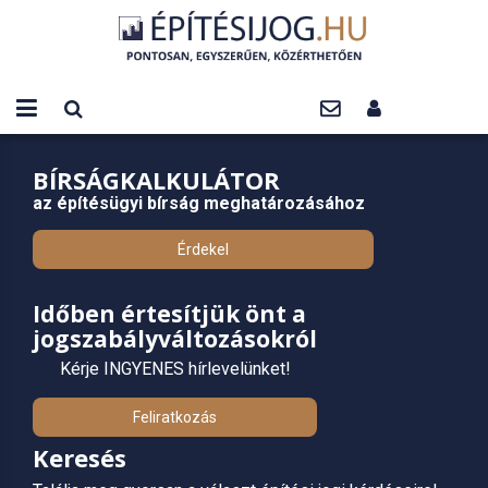
BÍRSÁGKALKULÁTOR
az építésügyi bírság meghatározásához
Érdekel
Időben értesítjük önt a
jogszabályváltozásokról
Kérje INGYENES hírlevelünket!
Feliratkozás
Keresés