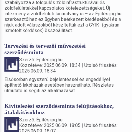
szabályozza a település zöldinfrastruktúrával és
zöldfelületekkel kapcsolatos kötelezettségeket. Új
intézmény a zöldfelületi tanúsítvány is – az Építésijog.hu
szerkesztőihez ez ügyben beérkezett kérdésekből és a
rájuk adott válaszokból készítettük ezt a GYIK- (gyakran
ismételt kérdések) összeállítást.
Tervezési és tervezői művezetési
szerződésminta
Szerző: Építésijog.hu
Közzétéve: 2025.06.09. 18:34 | Utolsó frissítés:
2025.06.09. 18:34
Elsősorban egyszerű bejelentéssel és engedéllyel
építhető lakóházak esetében használható. Részletes
útmutató is segíti az alkalmazását.
Kivitelezési szerződésminta felújításokhoz,
átalakításokhoz
Szerző: Építésijog.hu
Közzétéve: 2025.06.09. 18:05 | Utolsó frissítés:
2025.06.09. 18:07