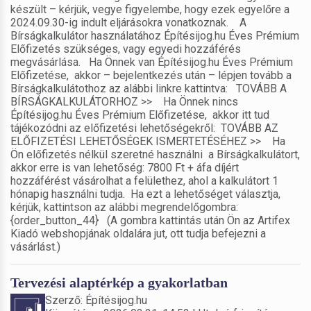
készült – kérjük, vegye figyelembe, hogy ezek egyelőre a
2024.09.30-ig indult eljárásokra vonatkoznak. A
Bírságkalkulátor használatához Építésijog.hu Éves Prémium
Előfizetés szükséges, vagy egyedi hozzáférés
megvásárlása. Ha Önnek van Építésijog.hu Éves Prémium
Előfizetése, akkor – bejelentkezés után – lépjen tovább a
Bírságkalkulátothoz az alábbi linkre kattintva: TOVÁBB A
BÍRSÁGKALKULÁTORHOZ >> Ha Önnek nincs
Építésijog.hu Éves Prémium Előfizetése, akkor itt tud
tájékozódni az előfizetési lehetőségekről: TOVÁBB AZ
ELŐFIZETÉSI LEHETŐSÉGEK ISMERTETÉSÉHEZ >> Ha
Ön előfizetés nélkül szeretné használni a Bírságkalkulátort,
akkor erre is van lehetőség: 7800 Ft + áfa díjért
hozzáférést vásárolhat a felülethez, ahol a kalkulátort 1
hónapig használni tudja. Ha ezt a lehetőséget választja,
kérjük, kattintson az alábbi megrendelőgombra:
{order_button_44} (A gombra kattintás után Ön az Artifex
Kiadó webshopjának oldalára jut, ott tudja befejezni a
vásárlást.)
Tervezési alaptérkép a gyakorlatban
Szerző: Építésijog.hu