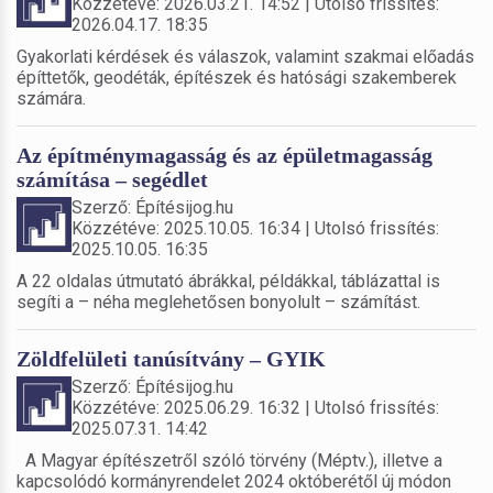
Közzétéve: 2026.03.21. 14:52 | Utolsó frissítés:
2026.04.17. 18:35
Gyakorlati kérdések és válaszok, valamint szakmai előadás
építtetők, geodéták, építészek és hatósági szakemberek
számára.
Az építménymagasság és az épületmagasság
számítása – segédlet
Szerző: Építésijog.hu
Közzétéve: 2025.10.05. 16:34 | Utolsó frissítés:
2025.10.05. 16:35
A 22 oldalas útmutató ábrákkal, példákkal, táblázattal is
segíti a – néha meglehetősen bonyolult – számítást.
Zöldfelületi tanúsítvány – GYIK
Szerző: Építésijog.hu
Közzétéve: 2025.06.29. 16:32 | Utolsó frissítés:
2025.07.31. 14:42
A Magyar építészetről szóló törvény (Méptv.), illetve a
kapcsolódó kormányrendelet 2024 októberétől új módon