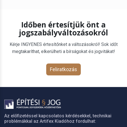
Időben értesítjük önt a
jogszabályváltozásokról
Kérje INGYENES értesítőnket a változásokról! Sok időt
megtakaríthat, elkerülheti a bírságokat és jogvitákat!
Feliratkozás
Az előfizetéssel kapcsolatos kérdésekkel, technikai
problémákkal az Artifex Kiadóhoz fordulhat: