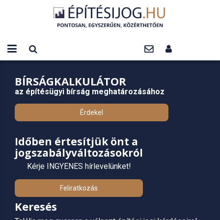
BÍRSÁGKALKULÁTOR
az építésügyi bírság meghatározásához
Érdekel
Időben értesítjük önt a
jogszabályváltozásokról
Kérje INGYENES hírlevelünket!
Feliratkozás
Keresés