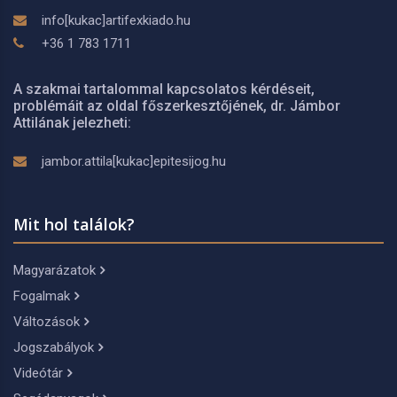
info[kukac]artifexkiado.hu
+36 1 783 1711
A szakmai tartalommal kapcsolatos kérdéseit,
problémáit az oldal főszerkesztőjének, dr. Jámbor
Attilának jelezheti:
jambor.attila[kukac]epitesijog.hu
Mit hol találok?
Magyarázatok
Fogalmak
Változások
Jogszabályok
Videótár