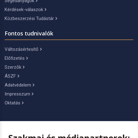
Segédanyagok
Kérdések-válaszok
Közbeszerzési Tudástár
Fontos tudnivalók
Változásértesítő
Előfizetés
Szerzők
ÁSZF
Adatvédelem
Impresszum
Oktatás
Szakmai és médiapartnerek: