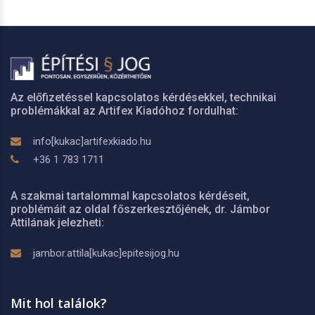
Az előfizetéssel kapcsolatos kérdésekkel, technikai
problémákkal az Artifex Kiadóhoz fordulhat:
info[kukac]artifexkiado.hu
+36 1 783 1711
A szakmai tartalommal kapcsolatos kérdéseit,
problémáit az oldal főszerkesztőjének, dr. Jámbor
Attilának jelezheti:
jambor.attila[kukac]epitesijog.hu
Mit hol találok?