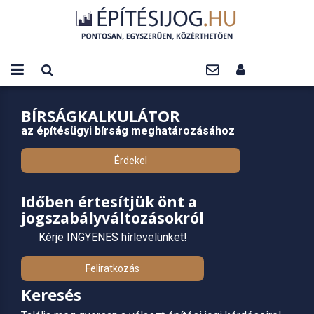
BÍRSÁGKALKULÁTOR
az építésügyi bírság meghatározásához
Érdekel
Időben értesítjük önt a
jogszabályváltozásokról
Kérje INGYENES hírlevelünket!
Feliratkozás
Keresés