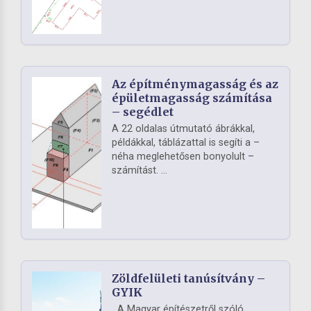
Az építménymagasság és az
épületmagasság számítása
– segédlet
A 22 oldalas útmutató ábrákkal,
példákkal, táblázattal is segíti a –
néha meglehetősen bonyolult –
számítást. ...
Zöldfelületi tanúsítvány –
GYIK
A Magyar építészetről szóló