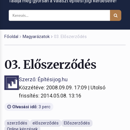
Találja meg gyorsan a választ építési jogi kérdéseire!
Főoldal
Magyarázatok
03. Előszerződés
03. Előszerződés
Szerző: Építésijog.hu
Közzétéve: 2008.09.09. 17:09 | Utolsó
frissítés: 2014.05.08. 13:16
Olvasási idő:
3 perc
szerződés
előszerződés
Előszerződés
Online képzések