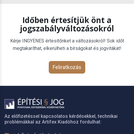
Időben értesítjük önt a
jogszabályváltozásokról
Kérje INGYENES értesítőnket a változásokról! Sok időt
megtakaríthat, elkerülheti a bírságokat és jogvitákat!
Feliratkozás
Az előfizetéssel kapcsolatos kérdésekkel, technikai
problémákkal az Artifex Kiadóhoz fordulhat: