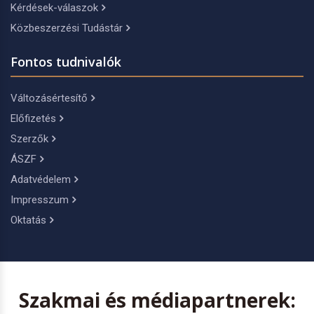
Kérdések-válaszok
Közbeszerzési Tudástár
Fontos tudnivalók
Változásértesítő
Előfizetés
Szerzők
ÁSZF
Adatvédelem
Impresszum
Oktatás
Szakmai és médiapartnerek: