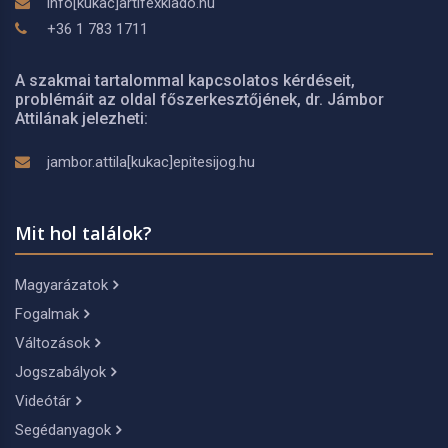
info[kukac]artifexkiado.hu
+36 1 783 1711
A szakmai tartalommal kapcsolatos kérdéseit,
problémáit az oldal főszerkesztőjének, dr. Jámbor
Attilának jelezheti:
jambor.attila[kukac]epitesijog.hu
Mit hol találok?
Magyarázatok
Fogalmak
Változások
Jogszabályok
Videótár
Segédanyagok