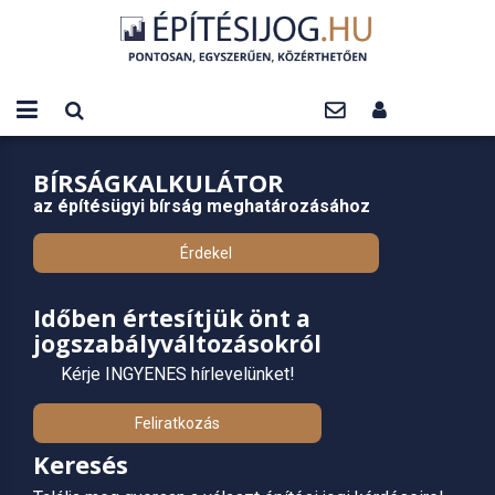
BÍRSÁGKALKULÁTOR
az építésügyi bírság meghatározásához
Érdekel
Időben értesítjük önt a
jogszabályváltozásokról
Kérje INGYENES hírlevelünket!
Feliratkozás
Keresés