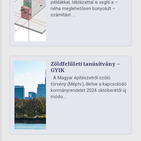
példákkal, táblázattal is segíti a –
néha meglehetősen bonyolult –
számítást. ...
Zöldfelületi tanúsítvány –
GYIK
A Magyar építészetről szóló
törvény (Méptv.), illetve a kapcsolódó
kormányrendelet 2024 októberétől új
módo...