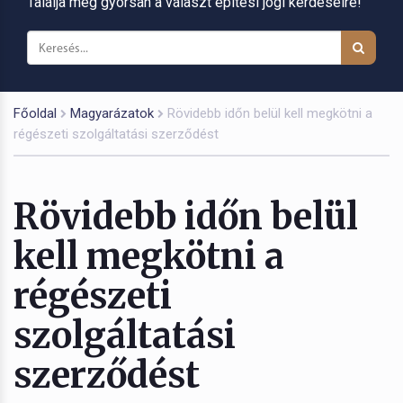
Találja meg gyorsan a választ építési jogi kérdéseire!
Főoldal
Magyarázatok
Rövidebb időn belül kell megkötni a
régészeti szolgáltatási szerződést
Rövidebb időn belül
kell megkötni a
régészeti
szolgáltatási
szerződést