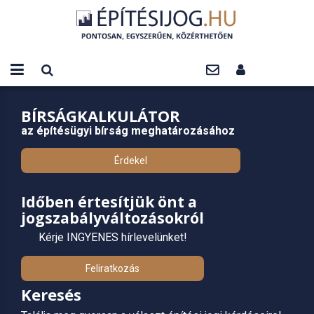
BÍRSÁGKALKULÁTOR
az építésügyi bírság meghatározásához
Érdekel
Időben értesítjük önt a
jogszabályváltozásokról
Kérje INGYENES hírlevelünket!
Feliratkozás
Keresés