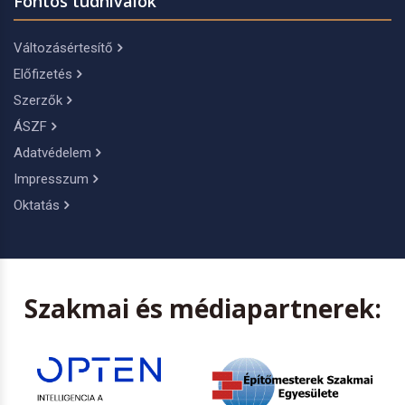
Fontos tudnivalók
Változásértesítő
Előfizetés
Szerzők
ÁSZF
Adatvédelem
Impresszum
Oktatás
Szakmai és médiapartnerek: