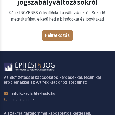
jogszabályváltozásokról
Kérje INGYENES értesítőnket a változásokról! Sok időt
megtakaríthat, elkerülheti a bírságokat és jogvitákat!
Feliratkozás
Az előfizetéssel kapcsolatos kérdésekkel, technikai
problémákkal az Artifex Kiadóhoz fordulhat:
info[kukac]artifexkiado.hu
+36 1 783 1711
A szakmai tartalommal kapcsolatos kérdéseit,