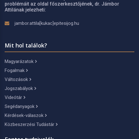
problémáit az oldal főszerkesztőjének, dr. Jámbor
Attilának jelezheti:
jambor.attila[kukac]epitesijog.hu
Mit hol találok?
Magyarázatok
Fogalmak
Változások
Jogszabályok
Videótár
Segédanyagok
Kérdések-válaszok
Közbeszerzési Tudástár