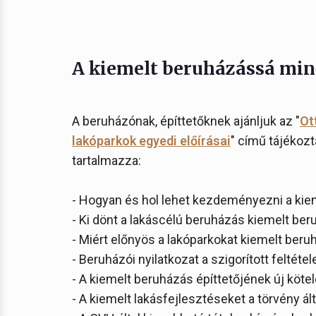
A kiemelt beruházássá min
A beruházónak, építtetőknek ajánljuk az "
Ot
lakóparkok egyedi előírásai
" című tájékozt
tartalmazza:
- Hogyan és hol lehet kezdeményezni a kie
- Ki dönt a lakáscélú beruházás kiemelt be
- Miért előnyös a lakóparkokat kiemelt ber
- Beruházói nyilatkozat a szigorított feltéte
- A kiemelt beruházás építtetőjének új köte
- A kiemelt lakásfejlesztéseket a törvény á