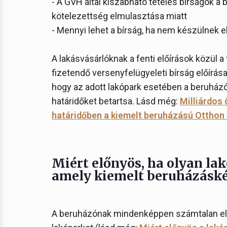
- A GVH által kiszabható tételes bírságok a b
kötelezettség elmulasztása miatt
- Mennyi lehet a bírság, ha nem készülnek el 
A lakásvásárlóknak a fenti előírások közül a 
fizetendő versenyfelügyeleti bírság előírás
hogy az adott lakópark esetében a beruházó 
határidőket betartsa. Lásd még:
Milliárdos 
határidőben a kiemelt beruházású Otthon
Miért előnyös, ha olyan la
amely kiemelt beruházáské
A beruházónak mindenképpen számtalan előn