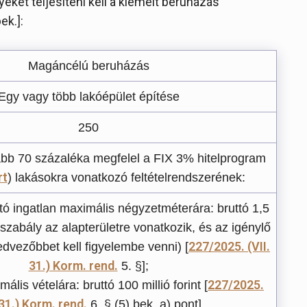
eket teljesíteni kell a kiemelt beruházás
ek.]:
Magáncélú beruházás
Egy vagy több lakóépület építése
250
ább 70 százaléka megfelel a FIX 3% hitelprogram
rt
) lakásokra vonatkozó feltételrendszerének:
ó ingatlan maximális négyzetméterára: bruttó 1,5
jogszabály az alapterületre vonatkozik, és az igénylő
227/2025. (VII.
dvezőbbet kell figyelembe venni) [
31.) Korm. rend.
5. §];
227/2025.
ális vételára: bruttó 100 millió forint [
 31.) Korm. rend.
6. § (5) bek. a) pont].