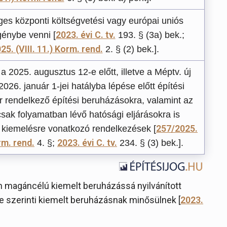
s központi költségvetési vagy európai uniós
2023. évi C. tv.
génybe venni [
193. § (3a) bek.;
5. (VIII. 11.) Korm. rend.
2. § (2) bek.].
 2025. augusztus 12-e előtt, illetve a Méptv. új
2026. január 1-jei hatályba lépése előtt építési
r rendelkező építési beruházásokra, valamint az
sak folyamatban lévő hatósági eljárásokra is
257/2025.
 kiemelésre vonatkozó rendelkezések [
orm. rend.
2023. évi C. tv.
4. §;
234. § (3) bek.].
ján magáncélú kiemelt beruházássá nyilvánított
e szerinti kiemelt beruházásnak minősülnek [
2023.