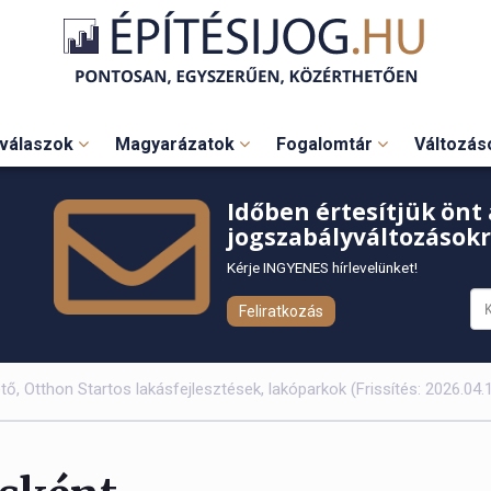
válaszok
Magyarázatok
Fogalomtár
Változá
Időben értesítjük önt 
jogszabályváltozásokr
Kérje INGYENES hírlevelünket!
Feliratkozás
ő, Otthon Startos lakásfejlesztések, lakóparkok (Frissítés: 2026.04.1