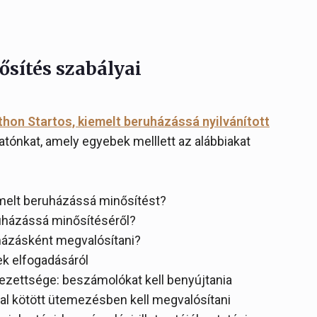
ősítés szabályai
thon Startos, kiemelt beruházássá nyilvánított
atónkat, amely egyebek melllett az alábbiakat
melt beruházássá minősítést?
ruházássá minősítéséről?
uházásként megvalósítani?
lek elfogadásáról
lezettsége: beszámolókat kell benyújtania
ltal kötött ütemezésben kell megvalósítani