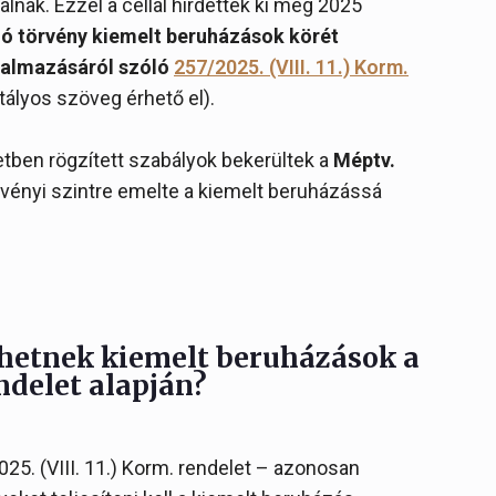
lnak. Ezzel a céllal hirdették ki még 2025
ló törvény kiemelt beruházások körét
kalmazásáról szóló
257/2025. (VIII. 11.) Korm.
tályos szöveg érhető el).
letben rögzített szabályok bekerültek a
Méptv.
örvényi szintre emelte a kiemelt beruházássá
ehetnek kiemelt beruházások a
endelet alapján?
025. (VIII. 11.) Korm. rendelet – azonosan