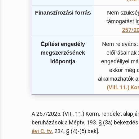
Finanszírozási forrás
Nem szüksége
támogatást i
257/202
Építési engedély
Nem releváns: a
megszerzésének
előírásainak 
időpontja
engedéllyel má
ekkor még c
alkalmazhatók a
(VIII. 11.) K
A 257/2025. (VIII. 11.) Korm. rendelet alap
beruházások a Méptv. 193. § (3a) bekezdés
évi C. tv.
234. § (4)-(5) bek].