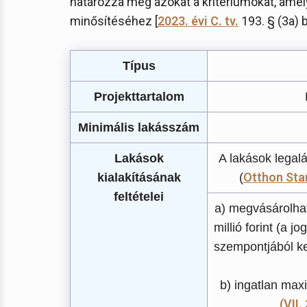
határozza meg azokat a kritériumokat, amely
minősítéséhez [
2023. évi C. tv.
193. § (3a) b
Típus
Projekttartalom
Minimális lakásszám
Lakások
A lakások legal
Otthon Sta
kialakításának
(
feltételei
a) megvásárolhat
millió forint (a 
szempontjából ke
b) ingatlan maxim
(VII.