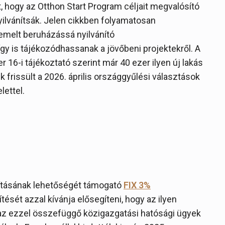
 hogy az Otthon Start Program céljait megvalósító
ilvánítsák. Jelen cikkben folyamatosan
iemelt beruházássá nyilvánító
gy is tájékozódhassanak a jövőbeni projektekről. A
 16-i tájékoztató szerint már 40 ezer ilyen új lakás
 frissült a 2026. április országgyűlési választások
ettel.
sításának lehetőségét támogató
FIX 3%
pítését azzal kívánja elősegíteni, hogy az ilyen
az ezzel összefüggő közigazgatási hatósági ügyek