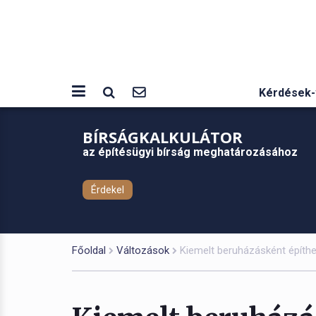
Kérdések-
BÍRSÁGKALKULÁTOR
az építésügyi bírság meghatározásához
Érdekel
Főoldal
Változások
Kiemelt beruházásként építhet