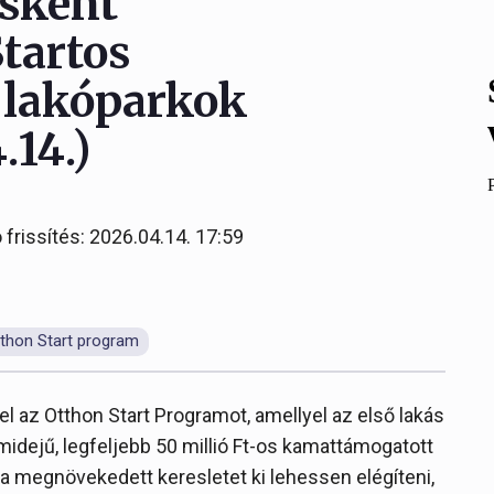
sként
Startos
, lakóparkok
.14.)
 frissítés: 2026.04.14. 17:59
thon Start program
 az Otthon Start Programot, amellyel az első lakás
idejű, legfeljebb 50 millió Ft-os kamattámogatott
y a megnövekedett keresletet ki lehessen elégíteni,