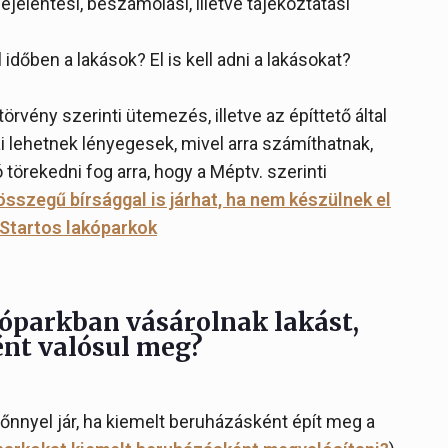
ejelentési, beszámolási, illetve tájékoztatási
időben a lakások? El is kell adni a lakásokat?
törvény szerinti ütemezés, illetve az építtető által
ai lehetnek lényegesek, mivel arra számíthatnak,
törekedni fog arra, hogy a Méptv. szerinti
összegű bírsággal is járhat, ha nem készülnek el
 Startos lakóparkok
kóparkban vásárolnak lakást,
nt valósul meg?
nyel jár, ha kiemelt beruházásként épít meg a