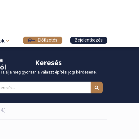
Előfizetés
Bejelentkezés
sok
a
Keresés
ól
Találja meg gyorsan a választ építési jogi kérdéseire!
4.)