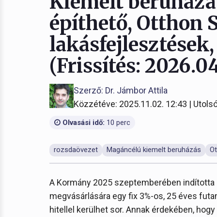
Kiemelt beruházá
építhető, Otthon 
lakásfejlesztések
(Frissítés: 2026.04
Szerző: Dr. Jámbor Attila
Közzétéve: 2025.11.02. 12:43 | Utolsó
Olvasási idő:
10 perc
rozsdaövezet
Magáncélú kiemelt beruházás
Ot
A Kormány 2025 szeptemberében indította el
megvásárlására egy fix 3%-os, 25 éves futam
hitellel kerülhet sor. Annak érdekében, hog