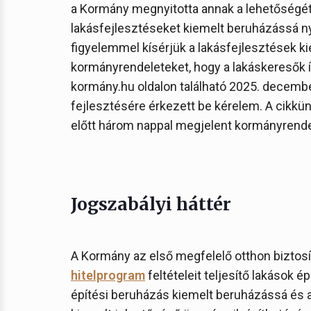
a Kormány megnyitotta annak a lehetőségét,
lakásfejlesztéseket kiemelt beruházássá ny
figyelemmel kísérjük a lakásfejlesztések k
kormányrendeleteket, hogy a lakáskeresők í
kormány.hu oldalon található 2025. december
fejlesztésére érkezett be kérelem. A cikkünk
előtt három nappal megjelent kormányrendel
Jogszabályi háttér
A Kormány az első megfelelő otthon bizto
hitelprogram
feltételeit teljesítő lakások é
építési beruházás kiemelt beruházássá és 