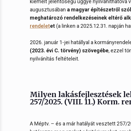
kiemelt jelentőségű üggyé nyilváníthatóvá vá
augusztusában
a magyar építészetről szó
meghatározó rendelkezéseinek eltérő al
rendelet
et
(a linken a 2025.12.31. napján ha
2026. január 1-jei hatállyal a kormányrende
(2023. évi C. törvény) szövegébe
, ezzel t
nyilvánítás feltételeit.
Milyen lakásfejlesztések l
257/2025. (VIII. 11.) Korm. r
A Méptv. – és a már hatályát vesztett 257/2