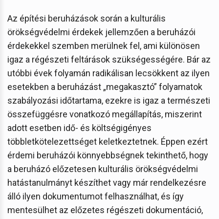
Az építési beruházások során a kulturális
örökségvédelmi érdekek jellemzően a beruházói
érdekekkel szemben merülnek fel, ami különösen
igaz a régészeti feltárások szükségességére. Bár az
utóbbi évek folyamán radikálisan lecsökkent az ilyen
esetekben a beruházást „megakasztó” folyamatok
szabályozási időtartama, ezekre is igaz a természeti
összefüggésre vonatkozó megállapítás, miszerint
adott esetben idő- és költségigényes
többletkötelezettséget keletkeztetnek. Éppen ezért
érdemi beruházói könnyebbségnek tekinthető, hogy
a beruházó előzetesen kulturális örökségvédelmi
hatástanulmányt készíthet vagy már rendelkezésre
álló ilyen dokumentumot felhasználhat, és így
mentesülhet az előzetes régészeti dokumentáció,