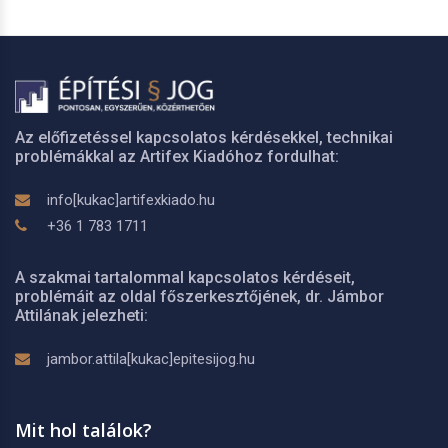
Az előfizetéssel kapcsolatos kérdésekkel, technikai
problémákkal az Artifex Kiadóhoz fordulhat:
info[kukac]artifexkiado.hu
+36 1 783 1711
A szakmai tartalommal kapcsolatos kérdéseit,
problémáit az oldal főszerkesztőjének, dr. Jámbor
Attilának jelezheti:
jambor.attila[kukac]epitesijog.hu
Mit hol találok?