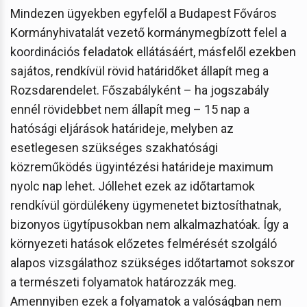
Mindezen ügyekben egyfelől a Budapest Főváros
Kormányhivatalát vezető kormánymegbízott felel a
koordinációs feladatok ellátásáért, másfelől ezekben
sajátos, rendkívül rövid határidőket állapít meg a
Rozsdarendelet. Főszabályként – ha jogszabály
ennél rövidebbet nem állapít meg – 15 nap a
hatósági eljárások határideje, melyben az
esetlegesen szükséges szakhatósági
közreműködés ügyintézési határideje maximum
nyolc nap lehet. Jóllehet ezek az időtartamok
rendkívül gördülékeny ügymenetet biztosíthatnak,
bizonyos ügytípusokban nem alkalmazhatóak. Így a
környezeti hatások előzetes felmérését szolgáló
alapos vizsgálathoz szükséges időtartamot sokszor
a természeti folyamatok határozzák meg.
Amennyiben ezek a folyamatok a valóságban nem