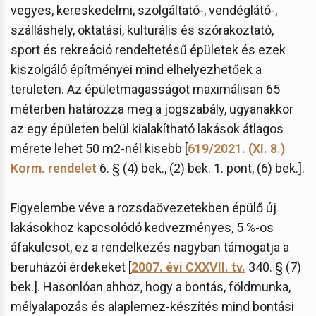
vegyes, kereskedelmi, szolgáltató-, vendéglátó-,
szálláshely, oktatási, kulturális és szórakoztató,
sport és rekreáció rendeltetésű épületek és ezek
kiszolgáló építményei mind elhelyezhetőek a
területen. Az épületmagasságot maximálisan 65
méterben határozza meg a jogszabály, ugyanakkor
az egy épületen belül kialakítható lakások átlagos
mérete lehet 50 m2-nél kisebb [
619/2021. (XI. 8.)
Korm. rendelet
6. § (4) bek., (2) bek. 1. pont, (6) bek.].
Figyelembe véve a rozsdaövezetekben épülő új
lakásokhoz kapcsolódó kedvezményes, 5 %-os
áfakulcsot, ez a rendelkezés nagyban támogatja a
beruházói érdekeket [
2007. évi CXXVII. tv.
340. § (7)
bek.]. Hasonlóan ahhoz, hogy a bontás, földmunka,
mélyalapozás és alaplemez-készítés mind bontási