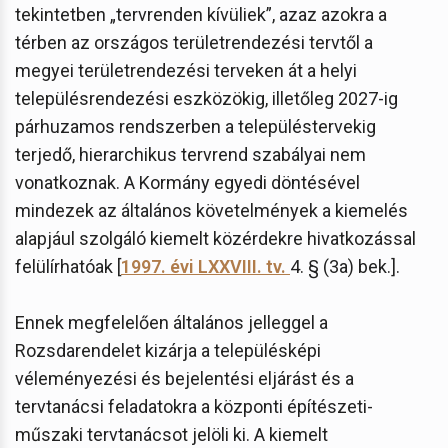
tekintetben „tervrenden kívüliek”, azaz azokra a
térben az országos területrendezési tervtől a
megyei területrendezési terveken át a helyi
településrendezési eszközökig, illetőleg 2027-ig
párhuzamos rendszerben a településtervekig
terjedő, hierarchikus tervrend szabályai nem
vonatkoznak. A Kormány egyedi döntésével
mindezek az általános követelmények a kiemelés
alapjául szolgáló kiemelt közérdekre hivatkozással
felülírhatóak [
1997. évi LXXVIII. tv.
4. § (3a) bek.].
Ennek megfelelően általános jelleggel a
Rozsdarendelet kizárja a településképi
véleményezési és bejelentési eljárást és a
tervtanácsi feladatokra a központi építészeti-
műszaki tervtanácsot jelöli ki. A kiemelt