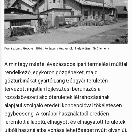
Forrás
: Láng Gépgyár 1962., Fortepan / Angyalföldi Helytörténeti Gyűjtemény
A mintegy másfél évszázados ipari termelési múlttal
rendelkező, egykoron gőzgépeket, majd
gőzturbinákat gyártó Láng Gépgyár területén
tervezett ingatlanfejlesztési beruházás a
rozsdaövezeti akcióterületek létrehozásának
alapjául szolgáló eredeti koncepcióval tökéletesen
egybecseng. A korábbi használatból eredően
leromlott állapotú, elhagyott és elhagyatott területek
újbóli használatba vonása lehetőséget nyújt olyan új,