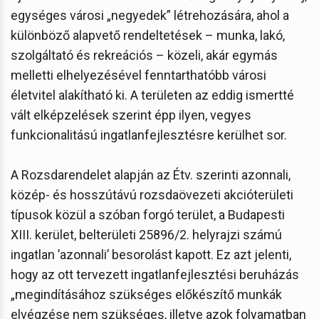
egységes városi „negyedek” létrehozására, ahol a
különböző alapvető rendeltetések – munka, lakó,
szolgáltató és rekreációs – közeli, akár egymás
melletti elhelyezésével fenntarthatóbb városi
életvitel alakítható ki. A területen az eddig ismertté
vált elképzelések szerint épp ilyen, vegyes
funkcionalitású ingatlanfejlesztésre kerülhet sor.
A Rozsdarendelet alapján az Étv. szerinti azonnali,
közép- és hosszútávú rozsdaövezeti akcióterületi
típusok közül a szóban forgó terület, a Budapesti
XIII. kerület, belterületi 25896/2. helyrajzi számú
ingatlan ’azonnali’ besorolást kapott. Ez azt jelenti,
hogy az ott tervezett ingatlanfejlesztési beruházás
„megindításához szükséges előkészítő munkák
elvégzése nem szükséges, illetve azok folyamatban