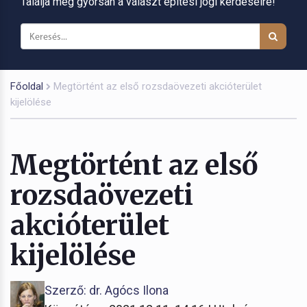
Találja meg gyorsan a választ építési jogi kérdéseire!
Főoldal
Megtörtént az első rozsdaövezeti akcióterület
kijelölése
Megtörtént az első
rozsdaövezeti
akcióterület
kijelölése
Szerző: dr. Agócs Ilona