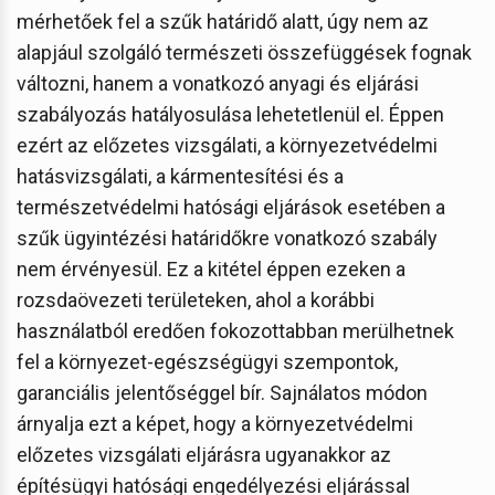
mérhetőek fel a szűk határidő alatt, úgy nem az
alapjául szolgáló természeti összefüggések fognak
változni, hanem a vonatkozó anyagi és eljárási
szabályozás hatályosulása lehetetlenül el. Éppen
ezért az előzetes vizsgálati, a környezetvédelmi
hatásvizsgálati, a kármentesítési és a
természetvédelmi hatósági eljárások esetében a
szűk ügyintézési határidőkre vonatkozó szabály
nem érvényesül. Ez a kitétel éppen ezeken a
rozsdaövezeti területeken, ahol a korábbi
használatból eredően fokozottabban merülhetnek
fel a környezet-egészségügyi szempontok,
garanciális jelentőséggel bír. Sajnálatos módon
árnyalja ezt a képet, hogy a környezetvédelmi
előzetes vizsgálati eljárásra ugyanakkor az
építésügyi hatósági engedélyezési eljárással