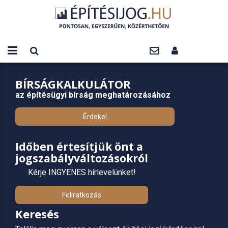
BÍRSÁGKALKULÁTOR
az építésügyi bírság meghatározásához
Érdekel
Időben értesítjük önt a
jogszabályváltozásokról
Kérje INGYENES hírlevelünket!
Feliratkozás
Keresés