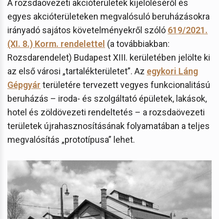
A rozsdaövezeti akcióterületek kijelöléséről és
egyes akcióterületeken megvalósuló beruházásokra
irányadó sajátos követelményekről szóló
619/2021.
(XI. 8.) Korm. rendelettel
(a továbbiakban:
Rozsdarendelet) Budapest XIII. kerületében jelölte ki
az első városi „tartalékterületet”. Az
egykori Láng
Gépgyár
területére tervezett vegyes funkcionalitású
beruházás – iroda- és szolgáltató épületek, lakások,
hotel és zöldövezeti rendeltetés – a rozsdaövezeti
területek újrahasznosításának folyamatában a teljes
megvalósítás „prototípusa” lehet.