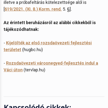
illetve a próbafeltárás kötelezettsége alól is
[
619/2021. (XI. 8.) Korm. rend.
5. §].
Az érintett beruházásról az alábbi cikkekből is
tájékozódhatnak:
-
Kijelölték az első rozsdaövezeti fejlesztési
területet
(hugbc.hu)
-
Rozsdaövezeti városnegyed-fejlesztés indul a
Váci úton
(tervlap.hu)
Kapcsolódó cikkek: