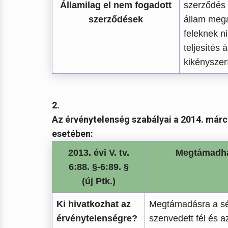
Államilag el nem fogadott
szerződés t
szerződések
állam meg
feleknek n
teljesítés 
kikényszer
2.
Az érvénytelenség szabályai a 2014. márc
esetében:
2013. évi V. tv.
Megtámadh
6:88. §-6:89. §
(új Ptk.)
Ki hivatkozhat az
Megtámadásra a sé
érvénytelenségre?
szenvedett fél és az