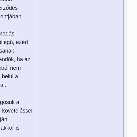
erződés
ontjában.
madási
ellegű, ezért
ásának
andók, ha az
okból nem
 belül a
al.
gosult a
 követeléssel
ján
akkor is
a