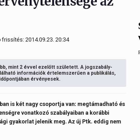
 érvénytelensége az
 frissítés: 2014.09.23. 20:34
b, mint 2 évvel ezelőtt született. A jogszabály-
lálható információk értelemszerűen a publikálás,
s időpontjában érvényesek.
-ban is két nagy csoportja van: megtámadható és
lenségre vonatkozó szabályaiban a korábbi
gi gyakorlat jelenik meg. Az új Ptk. eddig nem