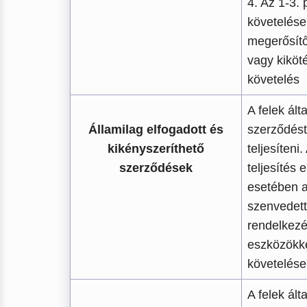
4. Az 1-3. 
követelése
megerősít
vagy kiköt
követelés
A felek ált
Államilag elfogadott és
szerződést
kikényszeríthető
teljesíteni
szerződések
teljesítés
esetében a
szenvedett 
rendelkezé
eszközökke
követelései
A felek ált