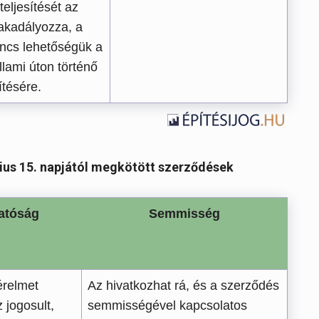
eljesítését az
akadályozza, a
incs lehetőségük a
állami úton történő
ítésére.
ius 15. napjától megkötött szerződések
atóság
Semmisség
relmet
Az hivatkozhat rá, és a szerződés
 jogosult,
semmisségével kapcsolatos