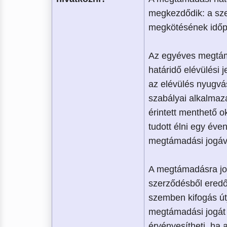
megkezdődik: a sz
megkötésének időp
Az egyéves megtá
határidő elévülési j
az elévülés nyugv
szabályai alkalmaz
érintett menthető 
tudott élni egy éven
megtámadási jogáv
A megtámadásra jo
szerződésből eredő
szemben kifogás út
megtámadási jogát 
érvényesítheti, ha 