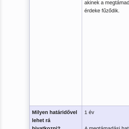
akinek a megtámad
érdeke fűződik.
Milyen határidővel
1 év
lehet rá
hivatkozni?
A megtámadási hat