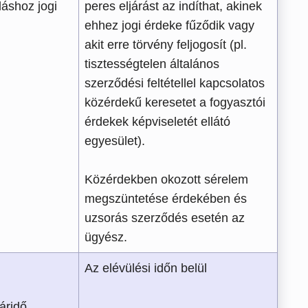
áshoz jogi
peres eljárást az indíthat, akinek
ehhez jogi érdeke fűződik vagy
akit erre törvény feljogosít (pl.
tisztességtelen általános
szerződési feltétellel kapcsolatos
közérdekű keresetet a fogyasztói
érdekek képviseletét ellátó
egyesület).
Közérdekben okozott sérelem
megszüntetése érdekében és
uzsorás szerződés esetén az
ügyész.
Az elévülési időn belül
áridő