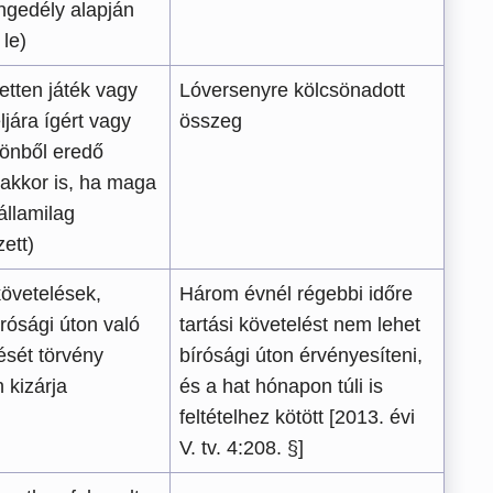
ngedély alapján
 le)
zetten játék vagy
Lóversenyre kölcsönadott
ljára ígért vagy
összeg
sönből eredő
(akkor is, ha maga
államilag
ett)
követelések,
Három évnél régebbi időre
rósági úton való
tartási követelést nem lehet
ését törvény
bírósági úton érvényesíteni,
n kizárja
és a hat hónapon túli is
feltételhez kötött [2013. évi
V. tv. 4:208. §]