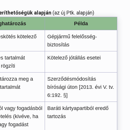
eríthetőségük alapján
(az új Ptk. alapján)
határozás
Példa
skötés kötelező
Gépjármű felelősség-
biztosítás
s tartalmát
Kötelező jótállás esetei
rögzíti
atározza meg a
Szerződésmódosítás
tartalmát
bírósági úton [2013. évi V. tv.
6:192. §]
ból vagy fogadásból
Baráti kártyapartiból eredő
telés (kivéve, ha
tartozás
vagy fogadást