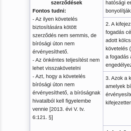
szerződések
hatósági e
Fontos tudni:
bonyolítják
- Az ilyen követelés
2. A kifeje
biztosítására kötött
fogadás cé
szerződés nem semmis, de
adott kölc
bírósági úton nem
követelés 
érvényesíthető.
a fogadás 
- Az önkéntes teljesítést nem
engedélyez
lehet visszakövetelni
- Azt, hogy a követelés
3. Azok a 
bírósági úton nem
amelyek bí
érvényesíthető, a bíróságnak
érvényesít
hivatalból kell figyelembe
kifejezette
vennie [2013. évi V. tv.
6:121. §]