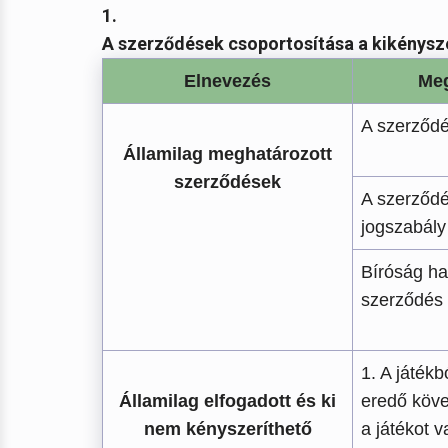
1.
A szerződések csoportosítása a kikénysz
Elnevezés
Meg
A szerződé
Államilag meghatározott
szerződések
A szerződé
jogszabály 
Bíróság h
szerződés 
1. A játék
Államilag elfogadott és ki
eredő köve
nem kényszeríthető
a játékot 