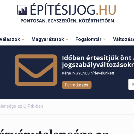
válaszok
Magyarázatok
Fogalomtár
Változá
Időben értesítjük önt 
jogszabályváltozásokr
Kérje INGYENES hírlevelünket!
Feliratkozás
elensége az új Ptk-ban