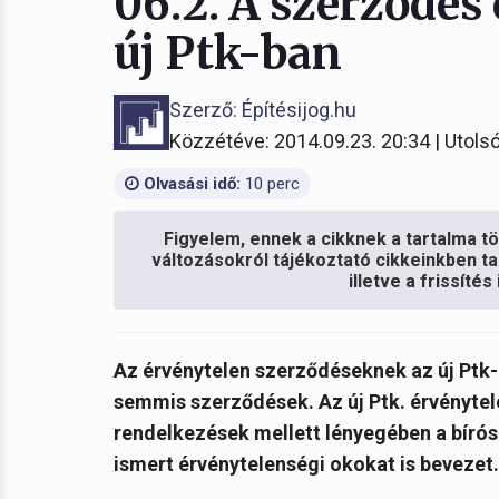
06.2. A szerződés
új Ptk-ban
Szerző: Építésijog.hu
Közzétéve: 2014.09.23. 20:34 | Utolsó
Olvasási idő:
10 perc
Figyelem, ennek a cikknek a tartalma töb
változásokról tájékoztató cikkeinkben ta
illetve a frissíté
Az érvénytelen szerződéseknek az új Ptk
semmis szerződések. Az új Ptk. érvényte
rendelkezések mellett lényegében a bírósá
ismert érvénytelenségi okokat is bevezet.