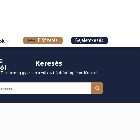
Előfizetés
Bejelentkezés
sok
a
Keresés
ól
Találja meg gyorsan a választ építési jogi kérdéseire!