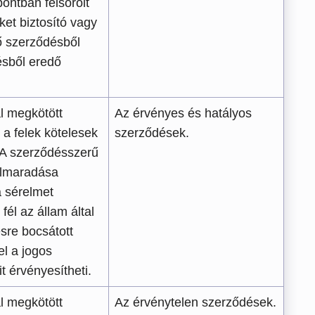
pontban felsorolt
ket biztosító vagy
ő szerződésből
ésből eredő
al megkötött
Az érvényes és hatályos
 a felek kötelesek
szerződések.
. A szerződésszerű
 elmaradása
 sérelmet
fél az állam által
sre bocsátott
l a jogos
t érvényesítheti.
al megkötött
Az érvénytelen szerződések.