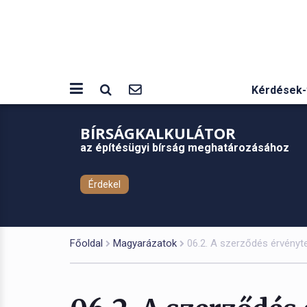
Kérdések-
BÍRSÁGKALKULÁTOR
az építésügyi bírság meghatározásához
Érdekel
Főoldal
Magyarázatok
06.2. A szerződés érvényt