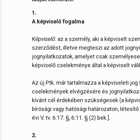
1.
A képviselő fogalma
Képviselő
: az a személy, aki a képviselt sze
szerződést, illetve megteszi az adott jogny
jognyilatkozatok, amelyet csak személyesen
képviselő cselekménye által a képviselt válik
Az új Ptk. már tartalmazza a képviseleti jog
cselekmények elvégzésére és jognyilatkozat
kívánt cél érdekében szükségesek (a képvis
bírósági vagy hatósági határozaton, létesít
évi V. tv. 6:17. §, 6:11. § (2) bek.].
2.