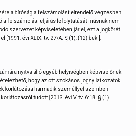
zére a bíróság a felszámolást elrendelő végzésben
oló a felszámolási eljárás lefolytatását másnak nem
dó szervezet képviseletében jár el, ezt a jogkörét
el [1991. évi XLIX. tv. 27/A. § (1), (12) bek.].
zámára nyitva álló egyéb helyiségben képviselőnek
eltételezhető, hogy az ott szokásos jognyilatkozatok
nek korlátozása harmadik személlyel szemben
orlátozásról tudott [2013. évi V. tv. 6:18. § (1)