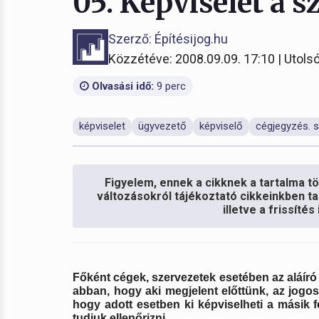
05. Képviselet a 
Szerző: Építésijog.hu
Közzétéve: 2008.09.09. 17:10 | Utolsó
Olvasási idő:
9 perc
képviselet
ügyvezető
képviselő
cégjegyzés. 
Figyelem, ennek a cikknek a tartalma töb
változásokról tájékoztató cikkeinkben ta
illetve a frissíté
Főként cégek, szervezetek esetében az aláíró
abban, hogy aki megjelent előttünk, az jogos
hogy adott esetben ki képviselheti a másik fe
tudjuk ellenőrizni.