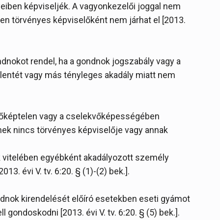
iben képviseljék. A vagyonkezelői joggal nem
n törvényes képviselőként nem járhat el [2013.
dnokot rendel, ha a gondnok jogszabály vagy a
lentét vagy más tényleges akadály miatt nem
kvőképtelen vagy a cselekvőképességében
ek nincs törvényes képviselője vagy annak
k vitelében egyébként akadályozott személy
 évi V. tv. 6:20. § (1)-(2) bek.].
dnok kirendelését előíró esetekben eseti gyámot
 gondoskodni [2013. évi V. tv. 6:20. § (5) bek.].