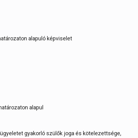
 határozaton alapuló képviselet
 határozaton alapul
lügyeletet gyakorló szülők joga és kötelezettsége,