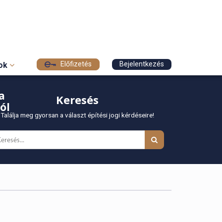
Előfizetés
Bejelentkezés
sok
a
Keresés
ól
Találja meg gyorsan a választ építési jogi kérdéseire!