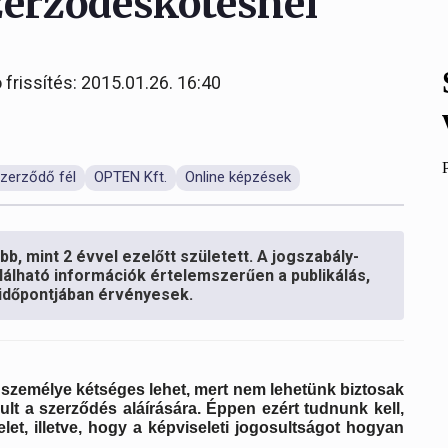
szerződéskötésnél
 frissítés: 2015.01.26. 16:40
szerződő fél
OPTEN Kft.
Online képzések
b, mint 2 évvel ezelőtt született. A jogszabály-
lálható információk értelemszerűen a publikálás,
s időpontjában érvényesek.
 személye kétséges lehet, mert nem lehetünk biztosak
ult a szerződés aláírására. Éppen ezért tudnunk kell,
let, illetve, hogy a képviseleti jogosultságot hogyan