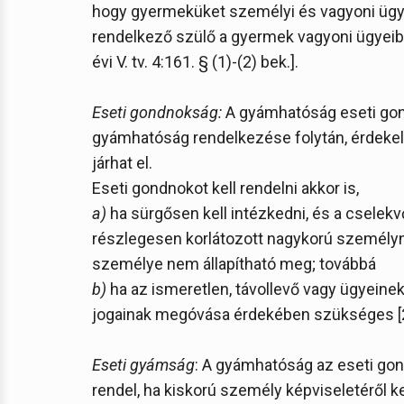
hogy gyermeküket személyi és vagyoni ügye
rendelkező szülő a gyermek vagyoni ügyeibe
évi V. tv. 4:161. § (1)-(2) bek.].
Eseti gondnokság:
A gyámhatóság eseti gon
gyámhatóság rendelkezése folytán, érdekel
járhat el.
Eseti gondnokot kell rendelni akkor is,
a)
ha sürgősen kell intézkedni, és a csele
részlegesen korlátozott nagykorú személyn
személye nem állapítható meg; továbbá
b)
ha az ismeretlen, távollevő vagy ügyeine
jogainak megóvása érdekében szükséges [2013.
Eseti gyámság
: A gyámhatóság az eseti gon
rendel, ha kiskorú személy képviseletéről kell