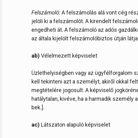
Felszámoló:
A felszámolás alá vont cég rés
jelöli ki a felszámolót. A kirendelt felszám
engedheti át. A felszámoló az adós gazdálko
az általa kijelölt felszámolóbiztos útján látja 
ab)
Vélelmezett képviselet
Üzlethelyiségben vagy az ügyfélforgalom s
kell tekinteni azt a személyt, akiről okkal f
megtételére jogosult. A képviselő jogköré
hatálytalan, kivéve, ha a harmadik személy a k
bek.].
ac)
Látszaton alapuló képviselet