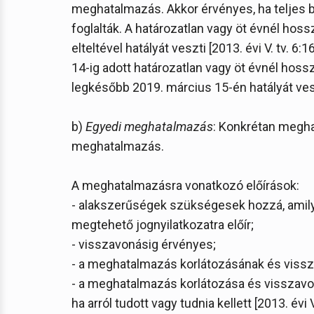
meghatalmazás. Akkor érvényes, ha teljes b
foglalták. A határozatlan vagy öt évnél hos
elteltével hatályát veszti [2013. évi V. tv. 6
14-ig adott határozatlan vagy öt évnél hos
legkésőbb 2019. március 15-én hatályát veszt
b)
Egyedi meghatalmazás
: Konkrétan megha
meghatalmazás.
A meghatalmazásra vonatkozó előírások:
- alakszerűségek szükségesek hozzá, amil
megtehető jognyilatkozatra előír;
- visszavonásig érvényes;
- a meghatalmazás korlátozásának és viss
- a meghatalmazás korlátozása és visszavo
ha arról tudott vagy tudnia kellett [2013. évi V.