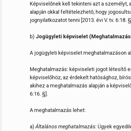
Képviselőnek kell tekinteni azt a személyt, 
alapján okkal feltételezhető, hogy jogosult
jognyilatkozatot tenni [2013. évi V. tv. 6:18. §
b)
Jogügyleti képviselet (Meghatalmazáso
A jogügyleti képviselet meghatalmazáson al
Meghatalmazás: képviseleti jogot létesítő 
képviselőhöz, az érdekelt hatósághoz, bíró
akihez a meghatalmazás alapján a képviselő j
6:16. §].
A meghatalmazás lehet:
a)
Általános meghatalmazás
: Ügyek egyedi