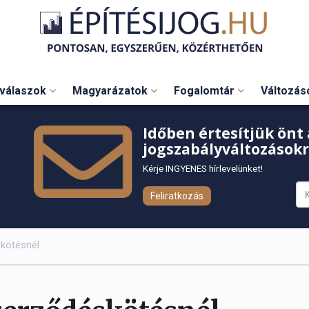
válaszok
Magyarázatok
Fogalomtár
Változá
Időben értesítjük önt 
jogszabályváltozásokr
Kérje INGYENES hírlevelünket!
Feliratkozás
skötésnél