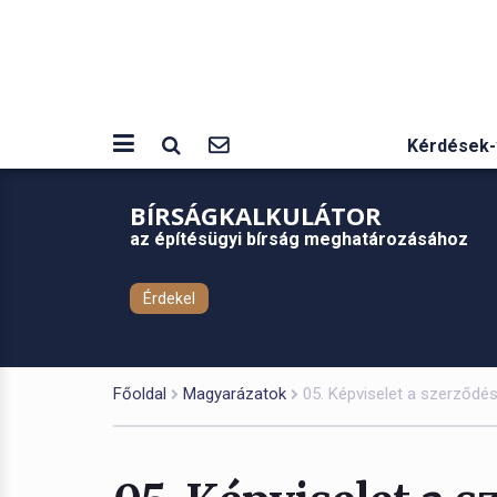
Kérdések-
BÍRSÁGKALKULÁTOR
az építésügyi bírság meghatározásához
Érdekel
Főoldal
Magyarázatok
05. Képviselet a szerződé