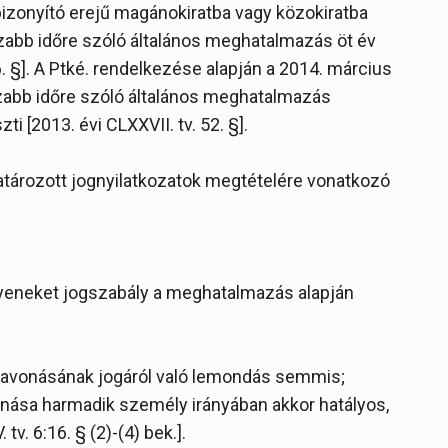
izonyító erejű magánokiratba vagy közokiratba
szabb időre szóló általános meghatalmazás öt év
:16. §]. A Ptké. rendelkezése alapján a 2014. március
szabb időre szóló általános meghatalmazás
i [2013. évi CLXXVII. tv. 52. §].
tározott jognyilatkozatok megtételére vonatkozó
yeneket jogszabály a meghatalmazás alapján
zavonásának jogáról való lemondás semmis;
nása harmadik személy irányában akkor hatályos,
 tv. 6:16. § (2)-(4) bek.].