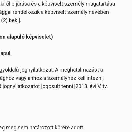
akiről eljárása és a képviselt személy magatartása
sággal rendelkezik a képviselt személy nevében
 (2) bek.].
n alapuló képviselet)
apul.
egyoldalú jognyilatkozat. A meghatalmazást a
sághoz vagy ahhoz a személyhez kell intézni,
ognyilatkozatot jogosult tenni [2013. évi V. tv.
leg meg nem határozott körére adott