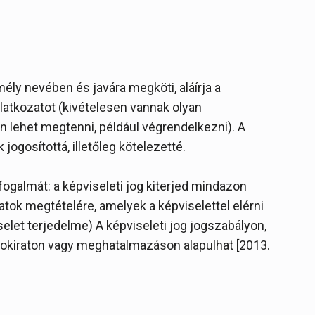
mély nevében és javára megköti, aláírja a
ilatkozatot (kivételesen vannak olyan
 lehet megtenni, például végrendelkezni). A
 jogosítottá, illetőleg kötelezetté.
 fogalmát: a képviseleti jog kiterjed mindazon
ok megtételére, amelyek a képviselettel elérni
elet terjedelme) A képviseleti jog jogszabályon,
ő okiraton vagy meghatalmazáson alapulhat [2013.