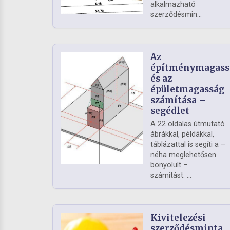
alkalmazható
szerződésmin...
Az
építménymagass
és az
épületmagasság
számítása –
segédlet
A 22 oldalas útmutató
ábrákkal, példákkal,
táblázattal is segíti a –
néha meglehetősen
bonyolult –
számítást. ...
Kivitelezési
szerződésminta