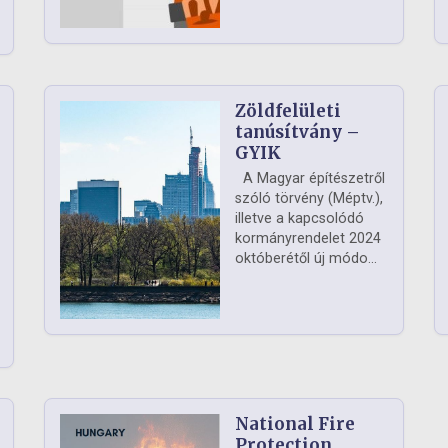
Zöldfelületi
ág
tanúsítvány –
GYIK
A Magyar építészetről
szóló törvény (Méptv.),
illetve a kapcsolódó
kormányrendelet 2024
októberétől új módo...
National Fire
Protection