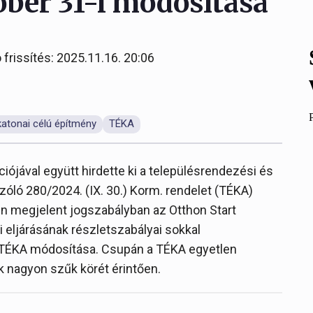
ber 31-i módosítása
 frissítés: 2025.11.16. 20:06
atonai célú építmény
TÉKA
ójával együtt hirdette ki a településrendezési és
óló 280/2024. (IX. 30.) Korm. rendelet (TÉKA)
n megjelent jogszabályban az Otthon Start
li eljárásának részletszabályai sokkal
et TÉKA módosítása. Csupán a TÉKA egyetlen
 nagyon szűk körét érintően.