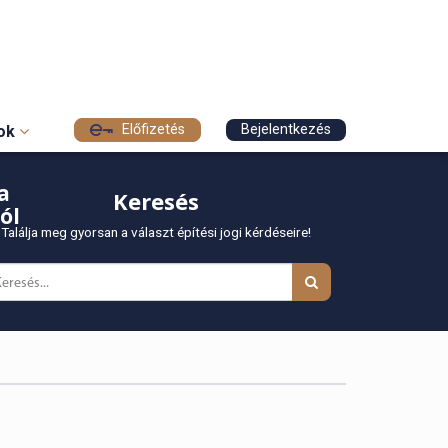
Előfizetés
Bejelentkezés
sok
a
Keresés
ól
Találja meg gyorsan a választ építési jogi kérdéseire!