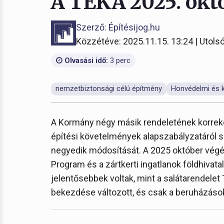
A TÉKA 2025. októ
Szerző: Építésijog.hu
Közzétéve: 2025.11.15. 13:24 | Utolsó
Olvasási idő:
3 perc
nemzetbiztonsági célú építmény
Honvédelmi és k
A Kormány négy másik rendeletének korrekci
építési követelmények alapszabályzatáról sz
negyedik módosítását. A 2025 október végé
Program és a zártkerti ingatlanok földhivata
jelentősebbek voltak, mint a salátarendel
bekezdése változott, és csak a beruházások