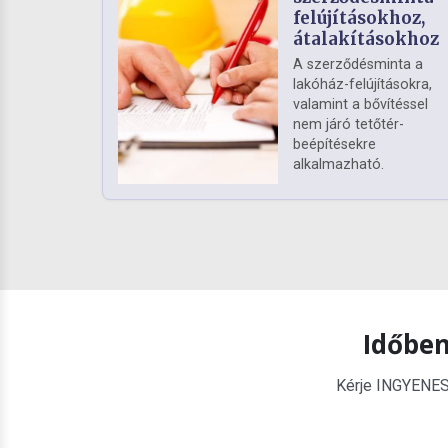
felújításokhoz,
átalakításokhoz
A szerződésminta a
lakóház-felújításokra,
valamint a bővítéssel
nem járó tetőtér-
beépítésekre
alkalmazható.
Időben
Kérje INGYENES é