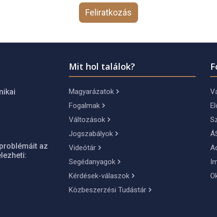
Feliratkozás
Mit hol találok?
F
Magyarázatok
Vá
nikai
Fogalmak
El
Változások
S
Jogszabályok
Á
problémáit az
Videótár
A
lezheti:
Segédanyagok
I
Kérdések-válaszok
O
Közbeszerzési Tudástár