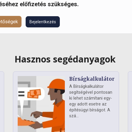
réséhez előfizetés szükséges.
hetőségek
Bejelentkezés
Hasznos segédanyagok
Bírságkalkulátor
A Bírságkalkulátor
segítségével pontosan
ki lehet számítani egy-
egy adott esetre az
építésügyi bírságot. A
szá...