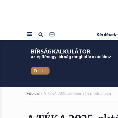
Kérdések-
BÍRSÁGKALKULÁTOR
az építésügyi bírság meghatározásához
Érdekel
Főoldal
A TÉKA 2025. október 31-i módosítása