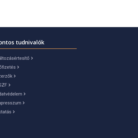
ontos tudnivalók
ltozásértesítő
őfizetés
zerzők
SZF
datvédelem
mpresszum
ktatás