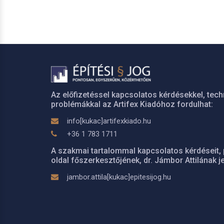
Az előfizetéssel kapcsolatos kérdésekkel, tech
problémákkal az Artifex Kiadóhoz fordulhat:
info[kukac]artifexkiado.hu
+36 1 783 1711
A szakmai tartalommal kapcsolatos kérdéseit, 
oldal főszerkesztőjének, dr. Jámbor Attilának je
jambor.attila[kukac]epitesijog.hu