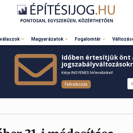
válaszok
Magyarázatok
Fogalomtár
Változá
Időben értesítjük önt 
jogszabályváltozásokr
Kérje INGYENES hírlevelünket!
Feliratkozás