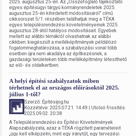
2025. augusztus 25-én. Az „Összefoglaló tájékoztató
egyes építésügyi tárgyú kormányrendeletek 2025.
augusztus 25-én kihirdetett módosításáról” című
cikksorozat 5/1. részében találhatjuk meg a TÉKA
egyes településrendezési követelményeinek 2025.
augusztus 28-ától hatályos módosításait. Egyebek
mellett az alábbi témákról olvashatnak az alábbi
cikkben: kiegészült a melléképítmények példálózó
fogalommeghatározása, a szabályozási vonal több
esetben újra nem akadálya az építkezésnek, a
gazdasági területeken több melléképítmény létesíthető
az elő- és oldalkertben.
A helyi építési szabályzatok miben
térhetnek el az országos előírásoktól 2025.
július 1-től?
Szerző: Építésijog.hu
Közzétéve: 2025.07.21. 14:49 | Utolsó frissítés:
2025.09.02. 20:38
A Településrendezési és Építési Követelmények
Alapszabályzata, azaz a TÉKA rögzített paramétereit
„úgy kell elképzelni, mint egy iránytűt, egy tervezési