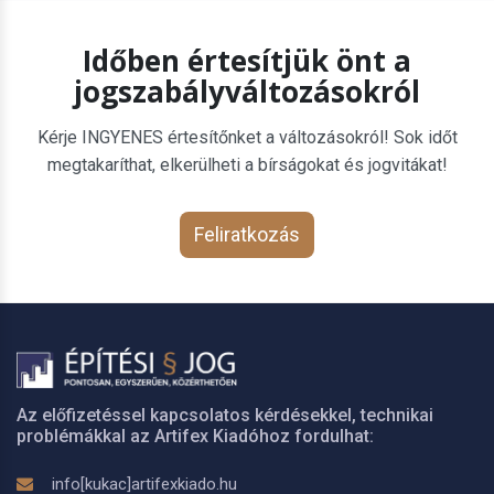
Időben értesítjük önt a
jogszabályváltozásokról
Kérje INGYENES értesítőnket a változásokról! Sok időt
megtakaríthat, elkerülheti a bírságokat és jogvitákat!
Feliratkozás
Az előfizetéssel kapcsolatos kérdésekkel, technikai
problémákkal az Artifex Kiadóhoz fordulhat:
info[kukac]artifexkiado.hu