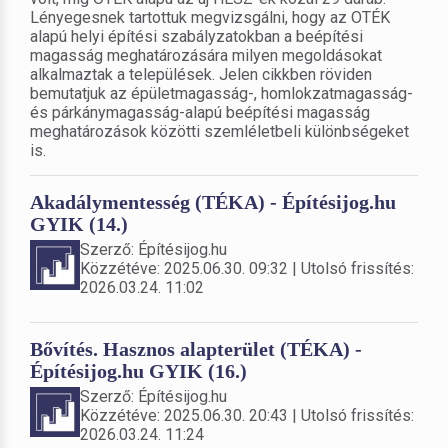
Lényegesnek tartottuk megvizsgálni, hogy az OTÉK
alapú helyi építési szabályzatokban a beépítési
magasság meghatározására milyen megoldásokat
alkalmaztak a települések. Jelen cikkben röviden
bemutatjuk az épületmagasság-, homlokzatmagasság-
és párkánymagasság-alapú beépítési magasság
meghatározások közötti szemléletbeli különbségeket
is.
Akadálymentesség (TÉKA) - Építésijog.hu
GYIK (14.)
Szerző: Építésijog.hu
Közzétéve: 2025.06.30. 09:32 | Utolsó frissítés:
2026.03.24. 11:02
Bővítés. Hasznos alapterület (TÉKA) -
Építésijog.hu GYIK (16.)
Szerző: Építésijog.hu
Közzétéve: 2025.06.30. 20:43 | Utolsó frissítés:
2026.03.24. 11:24