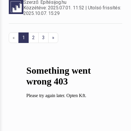
Szerző: Építésijog.hu
Közzétéve: 2025.07.01. 11:52 | Utolsó frissítés:
2025.10.07. 15:29
«
1
2
3
»