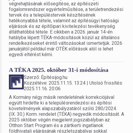
végrehajtásának elősegítése, az építészeti
fogalomrendszer egyértelműsítése, a területrendezési
tervek és a településtervek készítésének
hatékonyabbá tétele, valamint az építésügyi hatósági
eljárások és az építőipari kivitelezési tevékenység
átláthatóbbá tétele. E cikkben a 2026. január 14-én
hatályba lépett TÉKA-módosítások közül az általános
rendelkezéseket érintő változásokat ismertetjük. 2026
januárjától például már OTÉK előírások alól is lehet
egyedi eltérést kérni.
A TÉKA 2025. október 31-i módosítása
Szerző: Építésijog.hu
Közzétéve: 2025.11.15. 13:24 | Utolsó frissítés:
2025.11.16. 20:06
A Kormány négy másik rendeletének korrekciójával
együtt hirdette ki a településrendezési és építési
követelmények alapszabályzatáról szóló 280/2024.
(IX. 30.) Korm. rendelet (TÉKA) negyedik módosítását. A
2025 október végén megjelent jogszabályban az
Otthon Start Program és a zártkerti ingatlanok
földhivatali eljárásának részletszabályai sokkal