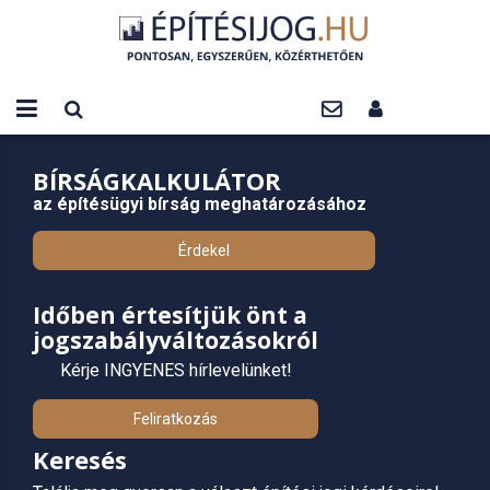
BÍRSÁGKALKULÁTOR
az építésügyi bírság meghatározásához
Érdekel
Időben értesítjük önt a
jogszabályváltozásokról
Kérje INGYENES hírlevelünket!
Feliratkozás
Keresés