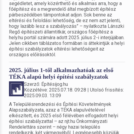
segédletet, amely közérthető és alkalmas arra, hogy a
főépítész és a megrendelő által megbízott építész
párbeszédében támpontokat adjon. Sok benne az
eltérési és feloldási lehetőség, de ez nem azt jelenti,
hogy lazább lesz a szabályozás” – nyilatkozta Lánszki
Regő építészeti államtitkár, országos főépítész a
hely.hu portál számára adott 2025. július 2-i interjújában.
Jelen cikkben táblázatos formában is áttekintjük a helyi
építési szabályzatok eltérési lehetőségeit az
országos előírásoktól.
2025. július 1-től alkalmazhatóak az első
TÉKA alapú helyi építési szabályzatok
Szerző: Építésijog.hu
Közzétéve: 2025.07.18. 09:28 | Utolsó frissítés:
2025.09.03. 13:09
A Településrendezési és Építési Követelmények
Alapszabályzata, azaz a TÉKA alapulvételével
elkészített, és 2025 első félévében elfogadott helyi
építési szabályzattal – az njt.hu Önkormányzati
Rendelettára szerint – négy hazai település
rendelkezik, két vármegyéből. Legnépesebb közülük