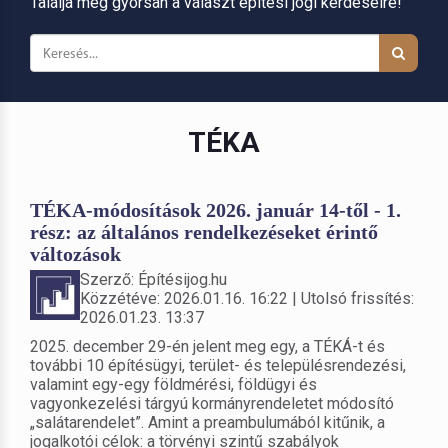
Találja meg gyorsan a választ építési jogi kérdéseire!
TÉKA
TÉKA-módosítások 2026. január 14-től - 1.
rész: az általános rendelkezéseket érintő
változások
Szerző: Építésijog.hu
Közzétéve: 2026.01.16. 16:22 | Utolsó frissítés:
2026.01.23. 13:37
2025. december 29-én jelent meg egy, a TÉKÁ-t és
további 10 építésügyi, terület- és településrendezési,
valamint egy-egy földmérési, földügyi és
vagyonkezelési tárgyú kormányrendeletet módosító
„salátarendelet”. Amint a preambulumából kitűnik, a
jogalkotói célok: a törvényi szintű szabályok