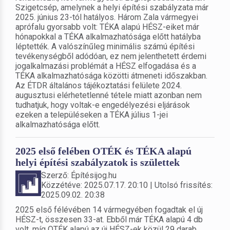
Szigetcsép, amelynek a helyi építési szabályzata már
2025. június 23-tól hatályos. Három Zala vármegyei
aprófalu gyorsabb volt: TÉKA alapú HÉSZ-eiket már
hónapokkal a TÉKA alkalmazhatósága előtt hatályba
léptették. A valószínűleg minimális számú építési
tevékenységből adódóan, ez nem jelenthetett érdemi
jogalkalmazási problémát a HÉSZ elfogadása és a
TÉKA alkalmazhatósága közötti átmeneti időszakban.
Az ÉTDR általános tájékoztatási felülete 2024.
augusztusi elérhetetlenné tétele miatt azonban nem
tudhatjuk, hogy voltak-e engedélyezési eljárások
ezeken a településeken a TÉKA július 1-jei
alkalmazhatósága előtt.
2025 első felében OTÉK és TÉKA alapú
helyi építési szabályzatok is születtek
Szerző: Építésijog.hu
Közzétéve: 2025.07.17. 20:10 | Utolsó frissítés:
2025.09.02. 20:38
2025 első félévében 14 vármegyében fogadtak el új
HÉSZ-t, összesen 33-at. Ebből már TÉKA alapú 4 db
volt, míg OTÉK alapú az új HÉSZ-ek közül 29 darab.