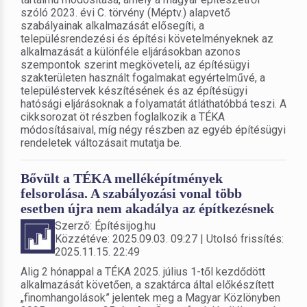
szóló 2023. évi C. törvény (Méptv.) alapvető
szabályainak alkalmazását elősegíti, a
településrendezési és építési követelményeknek az
alkalmazását a különféle eljárásokban azonos
szempontok szerint megköveteli, az építésügyi
szakterületen használt fogalmakat egyértelművé, a
településtervek készítésének és az építésügyi
hatósági eljárásoknak a folyamatát átláthatóbbá teszi. A
cikksorozat öt részben foglalkozik a TÉKA
módosításaival, míg négy részben az egyéb építésügyi
rendeletek változásait mutatja be.
Bővült a TÉKA melléképítmények
felsorolása. A szabályozási vonal több
esetben újra nem akadálya az építkezésnek
Szerző: Építésijog.hu
Közzétéve: 2025.09.03. 09:27 | Utolsó frissítés:
2025.11.15. 22:49
Alig 2 hónappal a TÉKA 2025. július 1-től kezdődött
alkalmazását követően, a szaktárca által előkészített
„finomhangolások” jelentek meg a Magyar Közlönyben