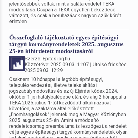
jelentősebbek voltak, mint a salátarendelet TÉKA
módosítása. Csupán a TÉKA egyetlen bekezdése
változott, és csak a beruházások nagyon szűk körét
érintően.
Összefoglaló tájékoztató egyes építésügyi
tárgyú kormányrendeletek 2025. augusztus
25-én kihirdetett módosításáról
Szerző: Építésijog.hu
Közzétéve: 2025.09.03. 11:07 | Utolsó frissítés:
2025.09.03. 12:29
Csaknem 10 hónappal a legtöbb építésügyi,
településrendezési, illetve telekalakítási
jogszabálymódosítás és az új Eljárási kódex 2024.
október 1-jei hatálybalépése után, és alig 2 hónappal a
TÉKA 2025. július 1-től kezdődött alkalmazását
követően, a szaktárca által előkészített
„finomhangolások” jelentek meg a Magyar Közlönyben
2025. augusztus 25-én. Amint a módosító
rendeletcsomag preambuluma is leszögezi, a rendelet
célja egyes építésügyi tárgyú kormányrendeletek olyan
tartalmú módosítása, amely a magyar építészetről