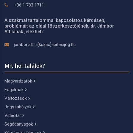
+36 1 783 1711
A szakmai tartalommal kapcsolatos kérdéseit,
problémáit az oldal főszerkesztőjének, dr. Jámbor
Attilának jelezheti:
jambor.attila[kukac]epitesijog.hu
Mit hol találok?
Magyarázatok
Fogalmak
Változások
Jogszabályok
Videótár
Segédanyagok
Kérdések-válaszok