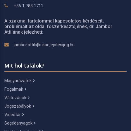
+36 1 783 1711
A szakmai tartalommal kapcsolatos kérdéseit,
problémáit az oldal főszerkesztőjének, dr. Jámbor
Attilának jelezheti:
jambor.attila[kukac]epitesijog.hu
Mit hol találok?
Magyarázatok
Fogalmak
Változások
Jogszabályok
Videótár
Segédanyagok