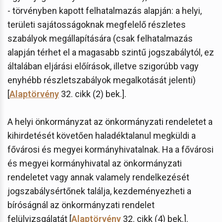
- törvényben kapott felhatalmazás alapján: a helyi,
területi sajátosságoknak megfelelő részletes
szabályok megállapítására (csak felhatalmazás
alapján térhet el a magasabb szintű jogszabálytól, ez
általában eljárási előírások, illetve szigorúbb vagy
enyhébb részletszabályok megalkotását jelenti)
[
Alaptörvény
32. cikk (2) bek.].
A helyi önkormányzat az önkormányzati rendeletet a
kihirdetését követően haladéktalanul megküldi a
fővárosi és megyei kormányhivatalnak. Ha a fővárosi
és megyei kormányhivatal az önkormányzati
rendeletet vagy annak valamely rendelkezését
jogszabálysértőnek találja, kezdeményezheti a
bíróságnál az önkormányzati rendelet
felülvizsgálatát [
Alaptörvény
32. cikk (4) bek.].