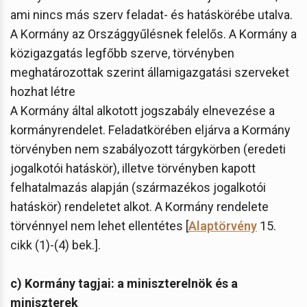
ami nincs más szerv feladat- és hatáskörébe utalva.
A Kormány az Országgyűlésnek felelős. A Kormány a
közigazgatás legfőbb szerve, törvényben
meghatározottak szerint államigazgatási szerveket
hozhat létre
A Kormány által alkotott jogszabály elnevezése a
kormányrendelet. Feladatkörében eljárva a Kormány
törvényben nem szabályozott tárgykörben (eredeti
jogalkotói hatáskör), illetve törvényben kapott
felhatalmazás alapján (származékos jogalkotói
hatáskör) rendeletet alkot. A Kormány rendelete
törvénnyel nem lehet ellentétes [
Alaptörvény
15.
cikk (1)-(4) bek.].
c) Kormány tagjai: a miniszterelnök és a
miniszterek