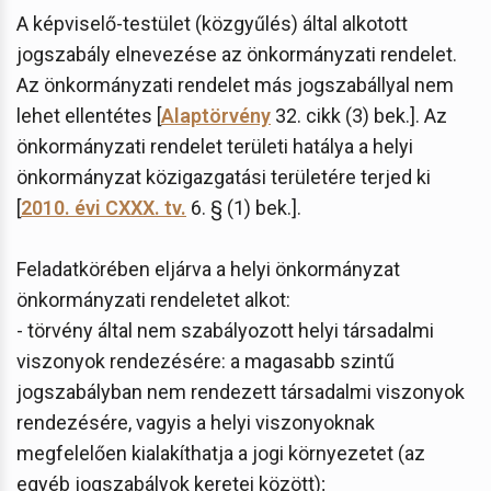
A képviselő-testület (közgyűlés) által alkotott
jogszabály elnevezése az önkormányzati rendelet.
Az önkormányzati rendelet más jogszabállyal nem
lehet ellentétes [
Alaptörvény
32. cikk (3) bek.]. Az
önkormányzati rendelet területi hatálya a helyi
önkormányzat közigazgatási területére terjed ki
[
2010. évi CXXX. tv.
6. § (1) bek.].
Feladatkörében eljárva a helyi önkormányzat
önkormányzati rendeletet alkot:
- törvény által nem szabályozott helyi társadalmi
viszonyok rendezésére: a magasabb szintű
jogszabályban nem rendezett társadalmi viszonyok
rendezésére, vagyis a helyi viszonyoknak
megfelelően kialakíthatja a jogi környezetet (az
egyéb jogszabályok keretei között);