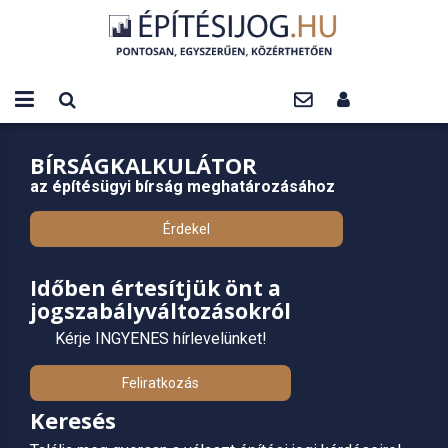
BÍRSÁGKALKULÁTOR
az építésügyi bírság meghatározásához
Érdekel
Időben értesítjük önt a
jogszabályváltozásokról
Kérje INGYENES hírlevelünket!
Feliratkozás
Keresés