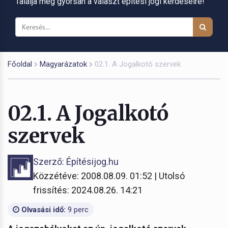
Találja meg gyorsan a választ építési jogi kérdéseire!
Főoldal
Magyarázatok
02.1. A Jogalkotó szervek
02.1. A Jogalkotó
szervek
Szerző: Építésijog.hu
Közzétéve: 2008.08.09. 01:52 | Utolsó
frissítés: 2024.08.26. 14:21
Olvasási idő:
9 perc