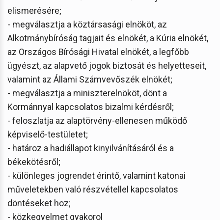
elismerésére;
- megválasztja a köztársasági elnököt, az
Alkotmánybíróság tagjait és elnökét, a Kúria elnökét,
az Országos Bírósági Hivatal elnökét, a legfőbb
ügyészt, az alapvető jogok biztosát és helyetteseit,
valamint az Állami Számvevőszék elnökét;
- megválasztja a miniszterelnököt, dönt a
Kormánnyal kapcsolatos bizalmi kérdésről;
- feloszlatja az alaptörvény-ellenesen működő
képviselő-testületet;
- határoz a hadiállapot kinyilvánításáról és a
békekötésről;
- különleges jogrendet érintő, valamint katonai
műveletekben való részvétellel kapcsolatos
döntéseket hoz;
- közkegyelmet gyakorol