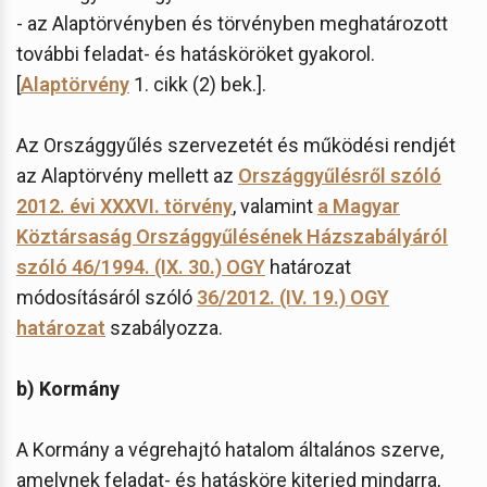
- az Alaptörvényben és törvényben meghatározott
további feladat- és hatásköröket gyakorol.
[
Alaptörvény
1. cikk (2) bek.].
Az Országgyűlés szervezetét és működési rendjét
az Alaptörvény mellett az
Országgyűlésről szóló
2012. évi XXXVI. törvény
, valamint
a Magyar
Köztársaság Országgyűlésének Házszabályáról
szóló 46/1994. (IX. 30.) OGY
határozat
módosításáról szóló
36/2012. (IV. 19.) OGY
határozat
szabályozza.
b) Kormány
A Kormány a végrehajtó hatalom általános szerve,
amelynek feladat- és hatásköre kiterjed mindarra,