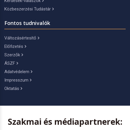
Kérdések-válaszok
Közbeszerzési Tudástár
Fontos tudnivalók
Változásértesítő
Előfizetés
Szerzők
ÁSZF
Adatvédelem
Impresszum
Oktatás
Szakmai és médiapartnerek: