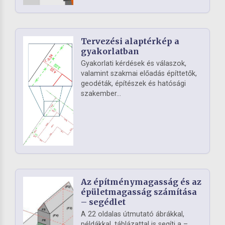
Tervezési alaptérkép a
gyakorlatban
Gyakorlati kérdések és válaszok,
valamint szakmai előadás építtetők,
geodéták, építészek és hatósági
szakember...
Az építménymagasság és az
épületmagasság számítása
– segédlet
A 22 oldalas útmutató ábrákkal,
példákkal, táblázattal is segíti a –