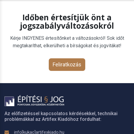
Időben értesítjük önt a
jogszabályváltozásokról
Kérje INGYENES értesítőnket a változásokról! Sok időt
megtakaríthat, elkerülheti a bírságokat és jogvitákat!
Feliratkozás
Az előfizetéssel kapcsolatos kérdésekkel, technikai
problémákkal az Artifex Kiadóhoz fordulhat:
info[kukac]artifexkiado.hu