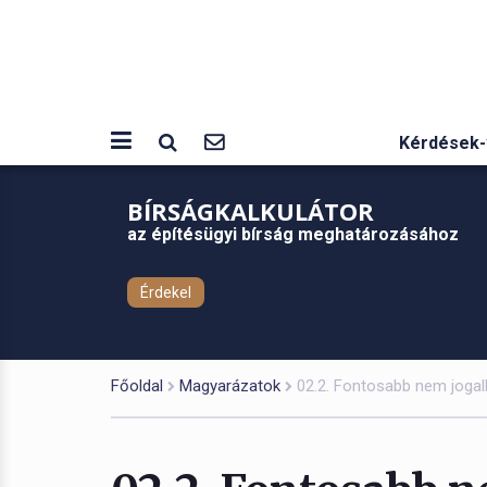
Kérdések-
BÍRSÁGKALKULÁTOR
az építésügyi bírság meghatározásához
Érdekel
Főoldal
Magyarázatok
02.2. Fontosabb nem jogal