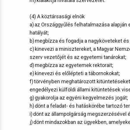
m) kialakítja hivatala szervezetét.
(4) A köztársasági elnök
a) az Országgyűlés felhatalmazása alapján
hatályát;
b) megbízza és fogadja a nagyköveteket és
c) kinevezi a minisztereket, a Magyar Nemze
szerv vezetőjét és az egyetemi tanárokat;
d) megbízza az egyetemek rektorait;
e) kinevezi és előlépteti a tábornokokat;
f) törvényben meghatározott kitüntetéseket
engedélyezi külföldi állami kitüntetések vis
g) gyakorolja az egyéni kegyelmezés jogát;
h) dönt a feladat- és hatáskörébe tartozó 
i) dönt az állampolgárság megszerzésével
j) dönt mindazokban az ügyekben, amelyeket