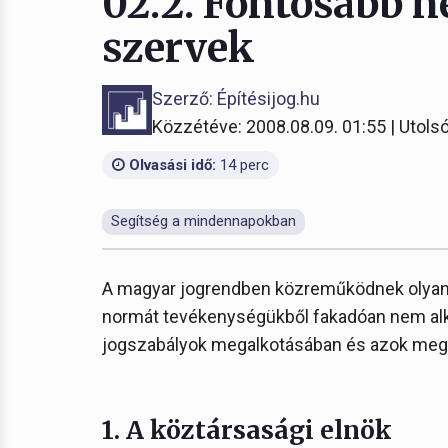
02.2. Fontosabb n
szervek
Szerző: Építésijog.hu
Közzétéve: 2008.08.09. 01:55 | Utolsó
Olvasási idő:
14 perc
Segítség a mindennapokban
A magyar jogrendben közreműködnek olyan 
normát tevékenységükből fakadóan nem alk
jogszabályok megalkotásában és azok meg
1. A köztársasági elnök