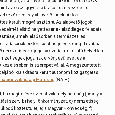
lfogadott, az alapvető jogok biztosáról szóló CXI.
mint az országgyűlési biztosi szervezetet is
vetkezőkben egy alapvető jogok biztosa, a
ttes került megválasztásra. Az alapvető jogok
édelmét ellátó helyettesének elsődleges feladata
sítése, amely elsősorban a természeti és
aradásának biztosításában jelenik meg. Továbbá
ő nemzetiségek jogainak védelmét ellátó helyettes
 nemzetiségek jogainak érvényesülését és a
 kezelésében is szerepet vállal. A megszüntetett
éljából kialakításra került autonóm közigazgatási
rmációszabadság Hatóság
(NAIH).
t, ha megítélése szerint valamely hatóság (amely a
tási szerv, b) helyi önkormányzat, c) nemzetiségi
űködő köztestület, e) a Magyar Honvédség, f)