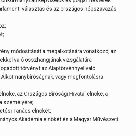
lyi önkormányzati képviselők és polgármesterek
 parlamenti választás és az országos népszavazás
oz;
ét;
rvény módosítását a megalkotására vonatkozó, az
yekkel való összhangjának vizsgálatára
ogadott törvényt az Alaptörvénnyel való
z Alkotmánybíróságnak, vagy megfontolásra
 elnöke, az Országos Bírósági Hivatal elnöke, a
sa személyére;
vetési Tanács elnökét;
mányos Akadémia elnökét és a Magyar Művészeti