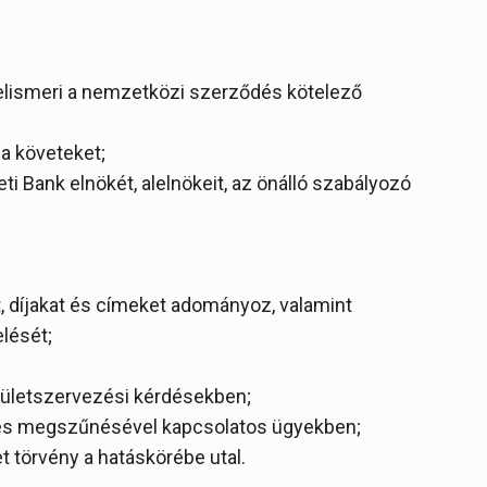
 elismeri a nemzetközi szerződés kötelező
 a követeket;
ti Bank elnökét, alelnökeit, az önálló szabályozó
, díjakat és címeket adományoz, valamint
elését;
területszervezési kérdésekben;
 és megszűnésével kapcsolatos ügyekben;
 törvény a hatáskörébe utal.