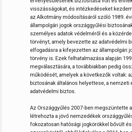
érvényesülésének biztosítása volt és ennek
visszásságokat, és intézkedéseket kezde
az Alkotmány módosításáról szóló 1989. évi 
állampolgári jogok országgyűlési biztosána
személyes adatok védelméről és a közérdekű
törvényt, amely bevezette az adatvédelmi b
elfogadásra a kifejezetten az állampolgári j
törvény is. Ezek felhatalmazása alapján 1995
megválasztására, a továbbiakban pedig ös
működését, amelyek a következők voltak: az 
biztosának általános helyettese, a nemzeti 
adatvédelmi biztos.
Az Országgyűlés 2007-ben megszüntette az 
létrehozta a jövő nemzedékek országgyűlés
fokozatosan hatósági jogkörökkel bővült és