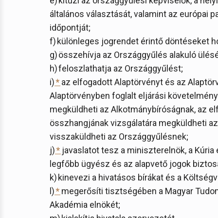
e) kitűzi az országgyűlési képviselők, a he
általános választását, valamint az európai
időpontját;
f) különleges jogrendet érintő döntéseket h
g) összehívja az Országgyűlés alakuló ülés
h) feloszlathatja az Országgyűlést;
i)
*
az elfogadott Alaptörvényt és az Alaptö
Alaptörvényben foglalt eljárási követelmén
megküldheti az Alkotmánybíróságnak, az elf
összhangjának vizsgálatára megküldheti a
visszaküldheti az Országgyűlésnek;
j)
*
javaslatot tesz a miniszterelnök, a Kúria
legfőbb ügyész és az alapvető jogok bizto
k) kinevezi a hivatásos bírákat és a Költség
l)
*
megerősíti tisztségében a Magyar Tudo
Akadémia elnökét;