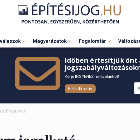
válaszok
Magyarázatok
Fogalomtár
Változá
Időben értesítjük önt 
jogszabályváltozásokr
Kérje INGYENES hírlevelünket!
Feliratkozás
kotó szervek