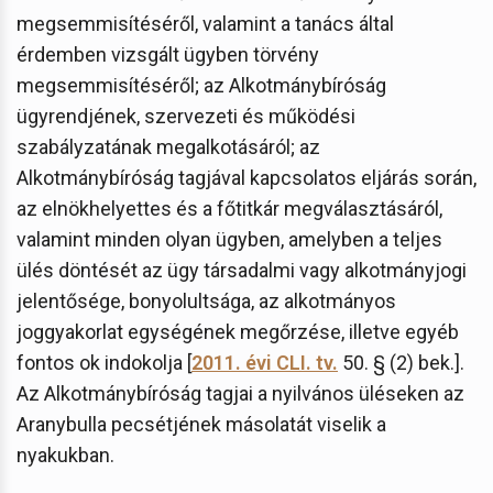
megsemmisítéséről, valamint a tanács által
érdemben vizsgált ügyben törvény
megsemmisítéséről; az Alkotmánybíróság
ügyrendjének, szervezeti és működési
szabályzatának megalkotásáról; az
Alkotmánybíróság tagjával kapcsolatos eljárás során,
az elnökhelyettes és a főtitkár megválasztásáról,
valamint minden olyan ügyben, amelyben a teljes
ülés döntését az ügy társadalmi vagy alkotmányjogi
jelentősége, bonyolultsága, az alkotmányos
joggyakorlat egységének megőrzése, illetve egyéb
fontos ok indokolja [
2011. évi CLI. tv.
50. § (2) bek.].
Az Alkotmánybíróság tagjai a nyilvános üléseken az
Aranybulla pecsétjének másolatát viselik a
nyakukban.