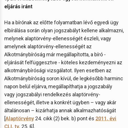
eljárás iránt
Ha a bírónak az előtte folyamatban lévő egyedi ügy
elbírálása során olyan jogszabályt kellene alkalmazni,
melynek alaptörvény-ellenességét észleli, vagy
amelynek alaptörvény-ellenességét az
Alkotmánybíróság már megállapította, a bíró -
eljárását felfüggesztve - köteles kezdeményezni az
alkotmánybírósági vizsgálatot. Ilyen esetben az
Alkotmánybíróság soron kívül, de legkésőbb harminc
napon belül eljárva, megállapíthatja a jogszabály
vagy jogszabályi rendelkezés alaptörvény-
ellenességét, illetve a konkrét ügyben – vagy akár
általánosan – kizárhatja annak alkalmazhatóságát
[
Alaptörvény
24. cikk (2) bek. b) pont és
2011. évi
CLI. tv.
25. §].