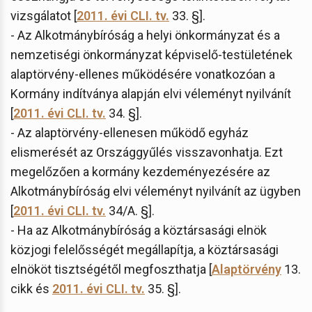
vizsgálatot [
2011. évi CLI. tv.
33. §].
- Az Alkotmánybíróság a helyi önkormányzat és a
nemzetiségi önkormányzat képviselő-testületének
alaptörvény-ellenes működésére vonatkozóan a
Kormány indítványa alapján elvi véleményt nyilvánít
[
2011. évi CLI. tv.
34. §].
- Az alaptörvény-ellenesen működő egyház
elismerését az Országgyűlés visszavonhatja. Ezt
megelőzően a kormány kezdeményezésére az
Alkotmánybíróság elvi véleményt nyilvánít az ügyben
[
2011. évi CLI. tv.
34/A. §].
- Ha az Alkotmánybíróság a köztársasági elnök
közjogi felelősségét megállapítja, a köztársasági
elnököt tisztségétől megfoszthatja [
Alaptörvény
13.
cikk és
2011. évi CLI. tv.
35. §].