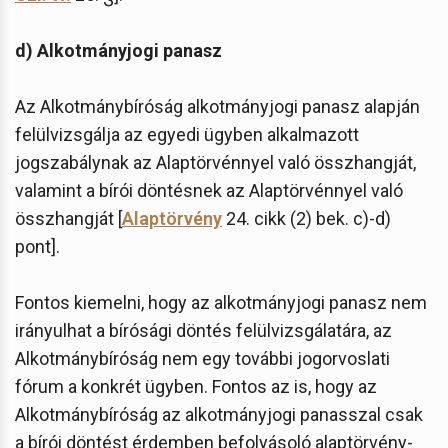
d) Alkotmányjogi panasz
Az Alkotmánybíróság alkotmányjogi panasz alapján
felülvizsgálja az egyedi ügyben alkalmazott
jogszabálynak az Alaptörvénnyel való összhangját,
valamint a bírói döntésnek az Alaptörvénnyel való
összhangját [
Alaptörvény
24. cikk (2) bek. c)-d)
pont].
Fontos kiemelni, hogy az alkotmányjogi panasz nem
irányulhat a bírósági döntés felülvizsgálatára, az
Alkotmánybíróság nem egy további jogorvoslati
fórum a konkrét ügyben. Fontos az is, hogy az
Alkotmánybíróság az alkotmányjogi panasszal csak
a bírói döntést érdemben befolyásoló alaptörvény-