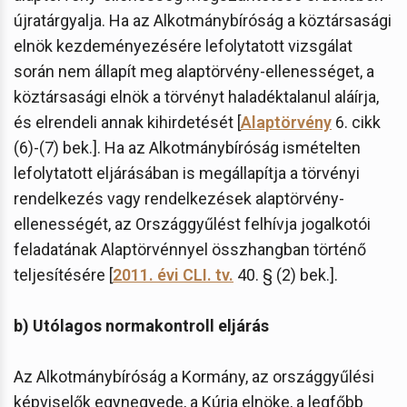
újratárgyalja. Ha az Alkotmánybíróság a köztársasági
elnök kezdeményezésére lefolytatott vizsgálat
során nem állapít meg alaptörvény-ellenességet, a
köztársasági elnök a törvényt haladéktalanul aláírja,
és elrendeli annak kihirdetését [
Alaptörvény
6. cikk
(6)-(7) bek.]. Ha az Alkotmánybíróság ismételten
lefolytatott eljárásában is megállapítja a törvényi
rendelkezés vagy rendelkezések alaptörvény-
ellenességét, az Országgyűlést felhívja jogalkotói
feladatának Alaptörvénnyel összhangban történő
teljesítésére [
2011. évi CLI. tv.
40. § (2) bek.].
b) Utólagos normakontroll eljárás
Az Alkotmánybíróság a Kormány, az országgyűlési
képviselők egynegyede, a Kúria elnöke, a legfőbb