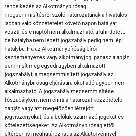
rendelkezés az Alkotmánybíróság
megsemmisítésről szóló határozatának a hivatalos
lapban való közzétételét követő napon hatályát
veszti, és e naptól nem alkalmazható, a kihirdetett,
de hatályba nem lépett jogszabály pedig nem lép
hatályba. Ha az Alkotmánybíróság bírói
kezdeményezés vagy alkotmányjogi panasz alapján
semmisít meg egyedi ügyben alkalmazott
jogszabályt, a megsemmisített jogszabály az
Alkotmánybíróság eljárására okot adó ügyben nem
alkalmazható. A jogszabály megsemmisítése
főszabályként nem érinti a határozat közzététele
napján vagy azt megelőzően létrejött
jogviszonyokat, és a belőlük származó jogokat és
kötelezettségeket. Az Alkotmánybíróság ettől
eltérően is meghatározhatja az Alaptörvénnyel