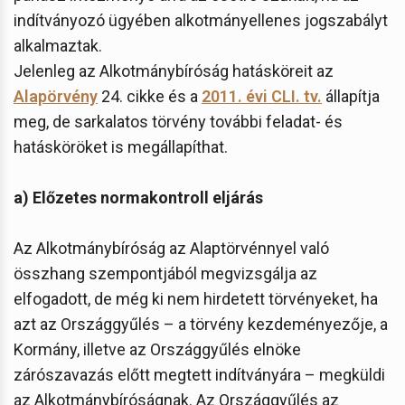
indítványozó ügyében alkotmányellenes jogszabályt
alkalmaztak.
Jelenleg az Alkotmánybíróság hatásköreit az
Alapörvény
24. cikke és a
2011. évi CLI. tv.
állapítja
meg, de sarkalatos törvény további feladat- és
hatásköröket is megállapíthat.
a) Előzetes normakontroll eljárás
Az Alkotmánybíróság az Alaptörvénnyel való
összhang szempontjából megvizsgálja az
elfogadott, de még ki nem hirdetett törvényeket, ha
azt az Országgyűlés – a törvény kezdeményezője, a
Kormány, illetve az Országgyűlés elnöke
zárószavazás előtt megtett indítványára – megküldi
az Alkotmánybíróságnak. Az Országgyűlés az