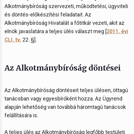
Alkotmánybíróság szervezeti, működtetési, ügyviteli
és döntés-előkészítési feladatait. Az
Alkotmánybíróság Hivatalát a főtitkár vezeti, akit az
elnök javaslatára a teljes ülés választ meg [
2011. évi
CLI. tv.
22. §].
Az Alkotmánybíróság döntései
Az Alkotmánybíróság döntéseit teljes ülésen, öttagú
tanácsban vagy egyesbíróként hozza. Az Ügyrend
alapján lehetőség van továbbá háromtagú tanácsok
felállítására is.
A teljes ülés az Alkotmánybíróság legfőbb testületi