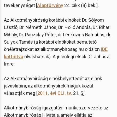
tevékenységet [
Alaptörvény
24. cikk (8) bek.].
Az Alkotmánybíróság korábbi elnökei: Dr. Sólyom
László, Dr. Németh János, Dr. Holló András, Dr. Bihari
Mihály, Dr. Paczolay Péter, dr Lenkovics Barnabás, dr.
Sulyok Tamás (a korábbi elnököket bemutató
önéletrajzokat az alkotmanybirosag.hu oldalon
IDE
kattintva
olvashatnak). A jelenlegi elnök Dr. Juhász
Imre.
Az Alkotmánybíróság elnökhelyettesét az elnök
javaslatára, az alkotmánybírók maguk közül
választják meg [
2011. évi CLI. tv.
21. §].
Alkotmánybíróság igazgatási munkaszervezete az
Alkotmánybíróság Hivatala, amely ellátja az