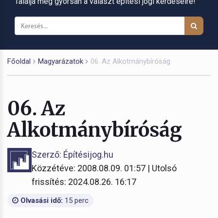
Találja meg gyorsan a választ építési jogi kérdéseire!
Főoldal
Magyarázatok
06. Az Alkotmánybíróság
06. Az
Alkotmánybíróság
Szerző: Építésijog.hu
Közzétéve: 2008.08.09. 01:57 | Utolsó
frissítés: 2024.08.26. 16:17
Olvasási idő:
15 perc