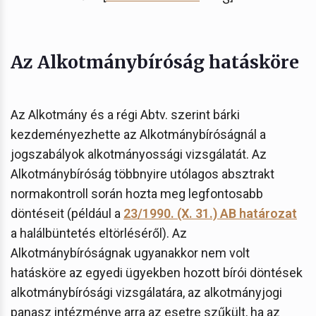
Az Alkotmánybíróság hatásköre
Az Alkotmány és a régi Abtv. szerint bárki
kezdeményezhette az Alkotmánybíróságnál a
jogszabályok alkotmányossági vizsgálatát. Az
Alkotmánybíróság többnyire utólagos absztrakt
normakontroll során hozta meg legfontosabb
döntéseit (például a
23/1990. (X. 31.) AB határozat
a halálbüntetés eltörléséről). Az
Alkotmánybíróságnak ugyanakkor nem volt
hatásköre az egyedi ügyekben hozott bírói döntések
alkotmánybírósági vizsgálatára, az alkotmányjogi
panasz intézménye arra az esetre szűkült, ha az