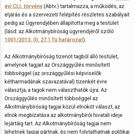
évi CLI. törvény
(Abtv.) tartalmazza, a működés, az
eljárás és a szervezeti felépítés részletes szabályait
pedig az Ügyrendjében állapította meg a testület
(lásd: az Alkotmánybíróság ügyrendjéről szóló
1001/2013. (II. 27.) Tü határozat
).
Az Alkotmánybíróság tizenöt tagból álló testület,
amelynek tagjait az Országgyűlés minősített
többséggel (az országgyűlési képviselők
kétharmadának szavazatával) tizenkét évre
választja, a tagok nem választhatók újra. Az
Országgyűlés minősített többséggel az
Alkotmánybíróság tagjai közül elnököt választ, az
elnök megbízatása az alkotmánybírói hivatali ideje
lejártáig tart. Az Alkotmánybíróság tagjai nem
lehetnek tagjai pártnak, és nem folytathatnak politikai