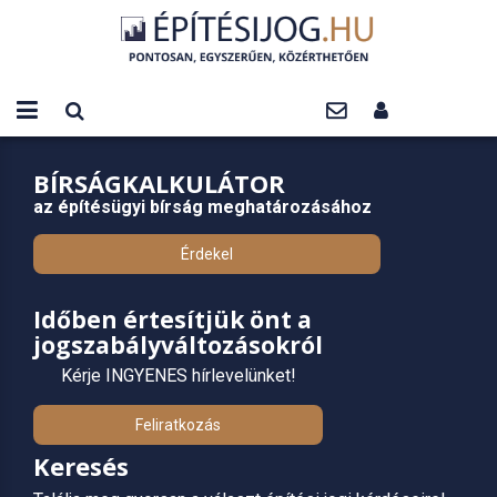
BÍRSÁGKALKULÁTOR
az építésügyi bírság meghatározásához
Érdekel
Időben értesítjük önt a
jogszabályváltozásokról
Kérje INGYENES hírlevelünket!
Feliratkozás
Keresés