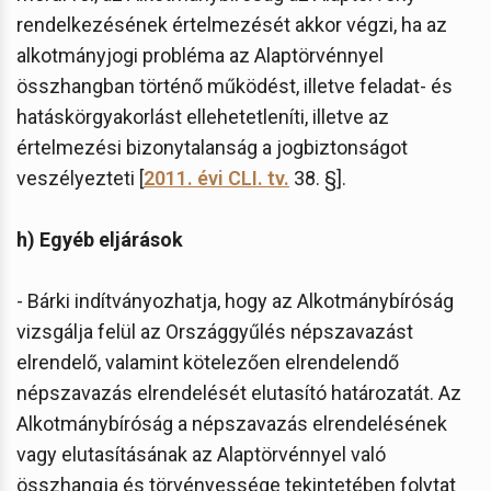
rendelkezésének értelmezését akkor végzi, ha az
alkotmányjogi probléma az Alaptörvénnyel
összhangban történő működést, illetve feladat- és
hatáskörgyakorlást ellehetetleníti, illetve az
értelmezési bizonytalanság a jogbiztonságot
veszélyezteti [
2011. évi CLI. tv.
38. §].
h) Egyéb eljárások
- Bárki indítványozhatja, hogy az Alkotmánybíróság
vizsgálja felül az Országgyűlés népszavazást
elrendelő, valamint kötelezően elrendelendő
népszavazás elrendelését elutasító határozatát. Az
Alkotmánybíróság a népszavazás elrendelésének
vagy elutasításának az Alaptörvénnyel való
összhangja és törvényessége tekintetében folytat