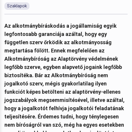
Szaklapok
Az alkotmánybíráskodás a jogállamiság egyik
legfontosabb garanciája azáltal, hogy egy
független szerv őrködik az alkotmányosság
megtartása fölött. Ennek megfelelően az
Alkotmánybíróság az Alaptörvény védelmének
legfőbb szerve, egyben alapvető jogaink legfőbb
biztosítéka. Bár az Alkotmánybíróság nem
jogalkotó szerv, mégis gyakorlatilag ilyen
funkciót képes betölteni az alaptörvény-ellenes
jogszabályok megsemmisítésével, illetve azáltal,
hogy a jogalkotót felhívja jogalkotói feladatának
teljesítésére. Érdemes tudni, hogy ténylegesen
nem bíróságról van szó, még ha egyes esetekben