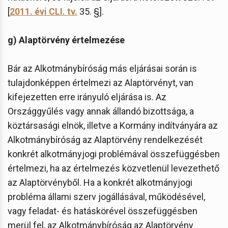
[
2011. évi CLI. tv.
35. §].
g) Alaptörvény értelmezése
Bár az Alkotmánybíróság más eljárásai során is
tulajdonképpen értelmezi az Alaptörvényt, van
kifejezetten erre irányuló eljárása is. Az
Országgyűlés vagy annak állandó bizottsága, a
köztársasági elnök, illetve a Kormány indítványára az
Alkotmánybíróság az Alaptörvény rendelkezését
konkrét alkotmányjogi problémával összefüggésben
értelmezi, ha az értelmezés közvetlenül levezethető
az Alaptörvényből. Ha a konkrét alkotmányjogi
probléma állami szerv jogállásával, működésével,
vagy feladat- és hatáskörével összefüggésben
merül fel, az Alkotmánybíróság az Alaptörvény