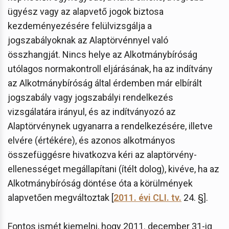
ügyész vagy az alapvető jogok biztosa
kezdeményezésére felülvizsgálja a
jogszabályoknak az Alaptörvénnyel való
összhangját. Nincs helye az Alkotmánybíróság
utólagos normakontroll eljárásának, ha az indítvány
az Alkotmánybíróság által érdemben már elbírált
jogszabály vagy jogszabályi rendelkezés
vizsgálatára irányul, és az indítványozó az
Alaptörvénynek ugyanarra a rendelkezésére, illetve
elvére (értékére), és azonos alkotmányos
összefüggésre hivatkozva kéri az alaptörvény-
ellenességet megállapítani (ítélt dolog), kivéve, ha az
Alkotmánybíróság döntése óta a körülmények
alapvetően megváltoztak [
2011. évi CLI. tv.
24. §].
Fontos ismét kiemelni, hogy 2011. december 31-ig