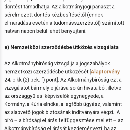
döntést támadhatja. Az alkotmányjogi panaszt a
sérelmezett döntés kézbesítésétől (ennek
elmaradása esetén a tudomásszerzéstől) számított
hatvan napon belül lehet benyújtani.
e) Nemzetközi szerződésbe ütközés vizsgálata
Az Alkotmánybíróság vizsgálja a jogszabályok
nemzetközi szerződésbe ütközését [
Alaptörvény
24. cikk (2) bek. f) pont]. Az Alkotmánybíróság ezt a
vizsgálatot bármely eljárása során hivatalból, illetve
az országgyűlési képviselők egynegyede, a
Kormány, a Kúria elnöke, a legfőbb ügyész, valamint
az alapvető jogok biztosának indítványára végzi. A
bíró – a bírósági eljárás felfüggesztése mellett – az
Alkotmánybíróság eljárását kezdeményezi, ha az