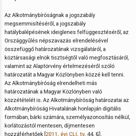
Az Alkotmánybíróságnak a jogszabály
megsemmisítéséről, a jogszabály
hatálybalépésének ideiglenes felfüggesztéséről, az
Országgyűlés népszavazás elrendelésével
összefüggő határozatának vizsgálatáról, a
köztársasági elnök tisztségtől való megfosztásáról,
valamint az Alaptörvény értelmezéséről szóló
határozatát a Magyar Közlönyben közzé kell tenni.
Az Alkotmánybíróság elrendelheti más
határozatának a Magyar Közlönyben való
közzétételét is. Az Alkotmánybíróság határozatai az
Alkotmánybíróság Hivatalának honlapján digitális
formában, bárki számára, személyazonosítás nélkül,
korlátozástól mentesen, díjmentesen
hozzáférhetőek [
2011. évi CLI. tv.
44. §].