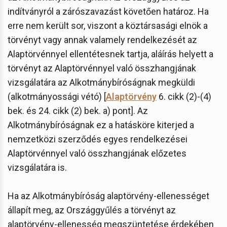
indítványról a zárószavazást követően határoz. Ha
erre nem került sor, viszont a köztársasági elnök a
törvényt vagy annak valamely rendelkezését az
Alaptörvénnyel ellentétesnek tartja, aláírás helyett a
törvényt az Alaptörvénnyel való összhangjának
vizsgálatára az Alkotmánybíróságnak megküldi
(alkotmányossági vétó) [
Alaptörvény
6. cikk (2)-(4)
bek. és 24. cikk (2) bek. a) pont]. Az
Alkotmánybíróságnak ez a hatásköre kiterjed a
nemzetközi szerződés egyes rendelkezései
Alaptörvénnyel való összhangjának előzetes
vizsgálatára is.
Ha az Alkotmánybíróság alaptörvény-ellenességet
állapít meg, az Országgyűlés a törvényt az
alaptörvény-ellenesség megszüntetése érdekében