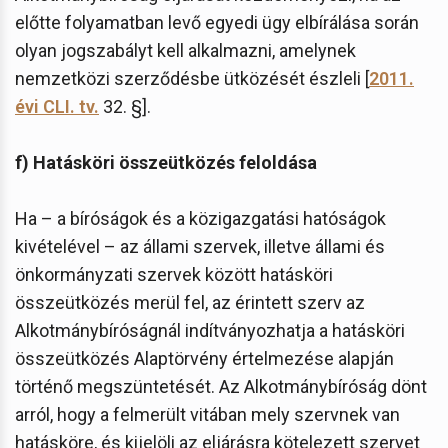
előtte folyamatban levő egyedi ügy elbírálása során
olyan jogszabályt kell alkalmazni, amelynek
nemzetközi szerződésbe ütközését észleli [
2011.
évi CLI. tv.
32. §].
f) Hatásköri összeütközés feloldása
Ha – a bíróságok és a közigazgatási hatóságok
kivételével – az állami szervek, illetve állami és
önkormányzati szervek között hatásköri
összeütközés merül fel, az érintett szerv az
Alkotmánybíróságnál indítványozhatja a hatásköri
összeütközés Alaptörvény értelmezése alapján
történő megszüntetését. Az Alkotmánybíróság dönt
arról, hogy a felmerült vitában mely szervnek van
hatásköre, és kijelöli az eljárásra kötelezett szervet