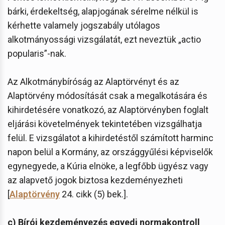
bárki, érdekeltség, alapjogának sérelme nélkül is
kérhette valamely jogszabály utólagos
alkotmányossági vizsgálatát, ezt neveztük „actio
popularis”-nak.
Az Alkotmánybíróság az Alaptörvényt és az
Alaptörvény módosítását csak a megalkotására és
kihirdetésére vonatkozó, az Alaptörvényben foglalt
eljárási követelmények tekintetében vizsgálhatja
felül. E vizsgálatot a kihirdetéstől számított harminc
napon belül a Kormány, az országgyűlési képviselők
egynegyede, a Kúria elnöke, a legfőbb ügyész vagy
az alapvető jogok biztosa kezdeményezheti
[
Alaptörvény
24. cikk (5) bek.].
c) Bírói kezdeményezés egyedi normakontroll