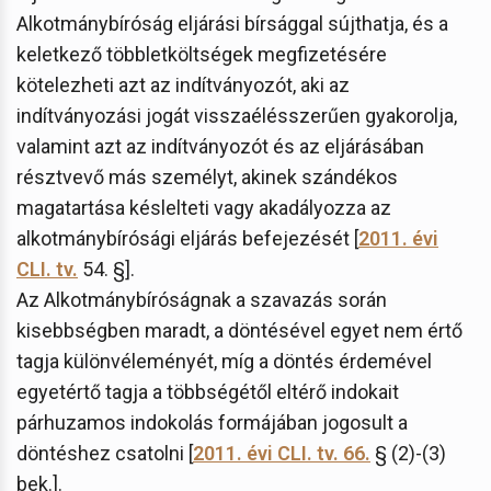
Alkotmánybíróság eljárási bírsággal sújthatja, és a
keletkező többletköltségek megfizetésére
kötelezheti azt az indítványozót, aki az
indítványozási jogát visszaélésszerűen gyakorolja,
valamint azt az indítványozót és az eljárásában
résztvevő más személyt, akinek szándékos
magatartása késlelteti vagy akadályozza az
alkotmánybírósági eljárás befejezését [
2011. évi
CLI. tv.
54. §].
Az Alkotmánybíróságnak a szavazás során
kisebbségben maradt, a döntésével egyet nem értő
tagja különvéleményét, míg a döntés érdemével
egyetértő tagja a többségétől eltérő indokait
párhuzamos indokolás formájában jogosult a
döntéshez csatolni [
2011. évi CLI. tv. 66.
§ (2)-(3)
bek.].