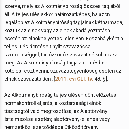
szerve, mely az Alkotmánybíróság összes tagjából
áll. A teljes ülés akkor határozatképes, ha azon
legalább az Alkotmánybíróság tagjainak kétharmada,
köztük az elnök vagy az elnök akadályoztatása
esetén az elnökhelyettes jelen van. Főszabályként a
teljes ülés döntéseit nyílt szavazással,
szótöbbséggel, tartózkodó szavazat nélkül hozza
meg. Az Alkotmánybíróság tagja a döntésben
köteles részt venni, szavazategyenlőség esetén az
elnök szavazata dönt [
2011. évi CLI. tv.
48. §].
Az Alkotmánybíróság teljes ülésén dönt előzetes
normakontroll eljárás; a köztársasági elnök
tisztségtől való megfosztása; az Alaptörvény
értelmezése esetén; alaptörvény-ellenes vagy
nemzetközi szerződésbe ütköző törvény