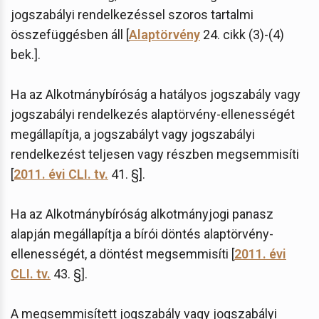
jogszabályi rendelkezéssel szoros tartalmi
összefüggésben áll [
Alaptörvény
24. cikk (3)-(4)
bek.].
Ha az Alkotmánybíróság a hatályos jogszabály vagy
jogszabályi rendelkezés alaptörvény-ellenességét
megállapítja, a jogszabályt vagy jogszabályi
rendelkezést teljesen vagy részben megsemmisíti
[
2011. évi CLI. tv.
41. §].
Ha az Alkotmánybíróság alkotmányjogi panasz
alapján megállapítja a bírói döntés alaptörvény-
ellenességét, a döntést megsemmisíti [
2011. évi
CLI. tv.
43. §].
A megsemmisített jogszabály vagy jogszabályi