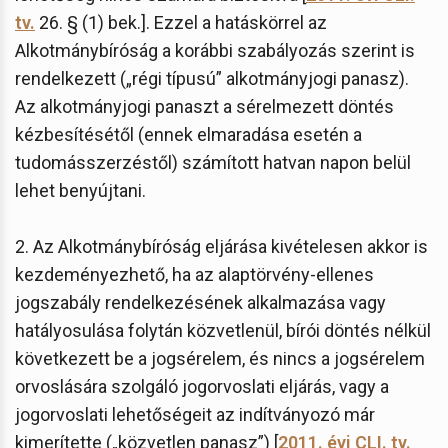
tv.
26. § (1) bek.]. Ezzel a hatáskörrel az
Alkotmánybíróság a korábbi szabályozás szerint is
rendelkezett („régi típusú” alkotmányjogi panasz).
Az alkotmányjogi panaszt a sérelmezett döntés
kézbesítésétől (ennek elmaradása esetén a
tudomásszerzéstől) számított hatvan napon belül
lehet benyújtani.
2. Az Alkotmánybíróság eljárása kivételesen akkor is
kezdeményezhető, ha az alaptörvény-ellenes
jogszabály rendelkezésének alkalmazása vagy
hatályosulása folytán közvetlenül, bírói döntés nélkül
következett be a jogsérelem, és nincs a jogsérelem
orvoslására szolgáló jogorvoslati eljárás, vagy a
jogorvoslati lehetőségeit az indítványozó már
kimerítette („közvetlen panasz”) [
2011. évi CLI. tv.