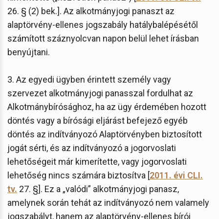
26. § (2) bek.]. Az alkotmányjogi panaszt az
alaptörvény-ellenes jogszabály hatálybalépésétől
számított száznyolcvan napon belül lehet írásban
benyújtani.
3. Az egyedi ügyben érintett személy vagy
szervezet alkotmányjogi panasszal fordulhat az
Alkotmánybírósághoz, ha az ügy érdemében hozott
döntés vagy a bírósági eljárást befejező egyéb
döntés az indítványozó Alaptörvényben biztosított
jogát sérti, és az indítványozó a jogorvoslati
lehetőségeit már kimerítette, vagy jogorvoslati
lehetőség nincs számára biztosítva [
2011. évi CLI.
tv.
27. §]. Ez a „valódi” alkotmányjogi panasz,
amelynek során tehát az indítványozó nem valamely
jogszabályt, hanem az alaptörvény-ellenes bírói