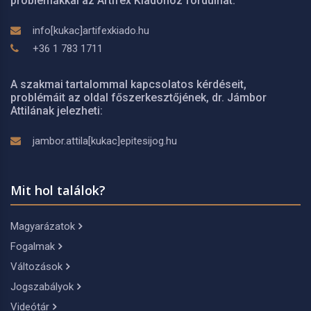
problémákkal az Artifex Kiadóhoz fordulhat:
info[kukac]artifexkiado.hu
+36 1 783 1711
A szakmai tartalommal kapcsolatos kérdéseit,
problémáit az oldal főszerkesztőjének, dr. Jámbor
Attilának jelezheti:
jambor.attila[kukac]epitesijog.hu
Mit hol találok?
Magyarázatok
Fogalmak
Változások
Jogszabályok
Videótár