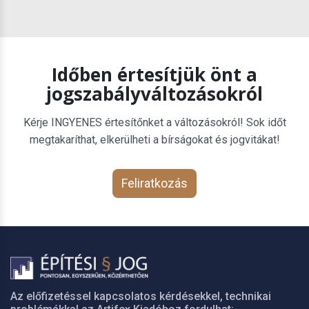
Időben értesítjük önt a
jogszabályváltozásokról
Kérje INGYENES értesítőnket a változásokról! Sok időt
megtakaríthat, elkerülheti a bírságokat és jogvitákat!
Feliratkozás
Az előfizetéssel kapcsolatos kérdésekkel, technikai