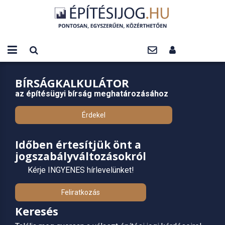
BÍRSÁGKALKULÁTOR
az építésügyi bírság meghatározásához
Érdekel
Időben értesítjük önt a
jogszabályváltozásokról
Kérje INGYENES hírlevelünket!
Feliratkozás
Keresés