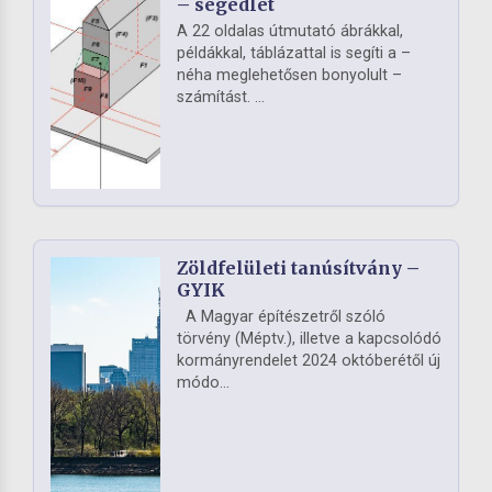
– segédlet
A 22 oldalas útmutató ábrákkal,
példákkal, táblázattal is segíti a –
néha meglehetősen bonyolult –
számítást. ...
Zöldfelületi tanúsítvány –
GYIK
A Magyar építészetről szóló
törvény (Méptv.), illetve a kapcsolódó
kormányrendelet 2024 októberétől új
módo...