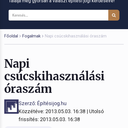
Találja meg gyorsan a választ építési jogi kérdéseire!
Főoldal
Fogalmak
Napi csúcskihasználási óraszám
Napi
csúcskihasználási
óraszám
Szerző: Építésijog.hu
Közzétéve: 2013.05.03. 16:38 | Utolsó
frissítés: 2013.05.03. 16:38