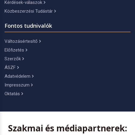
Kérdések-válaszok
Közbeszerzési Tudástár
Fontos tudnivalók
Változásértesítő
Előfizetés
Szerzők
ÁSZF
Adatvédelem
Impresszum
Oktatás
Szakmai és médiapartnerek: