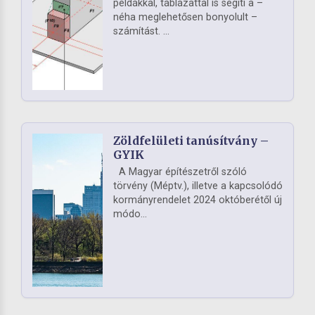
példákkal, táblázattal is segíti a –
néha meglehetősen bonyolult –
számítást. ...
Zöldfelületi tanúsítvány –
GYIK
A Magyar építészetről szóló
törvény (Méptv.), illetve a kapcsolódó
kormányrendelet 2024 októberétől új
módo...