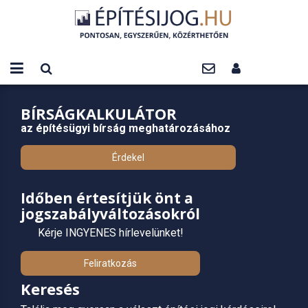
BÍRSÁGKALKULÁTOR
az építésügyi bírság meghatározásához
Érdekel
Időben értesítjük önt a
jogszabályváltozásokról
Kérje INGYENES hírlevelünket!
Feliratkozás
Keresés