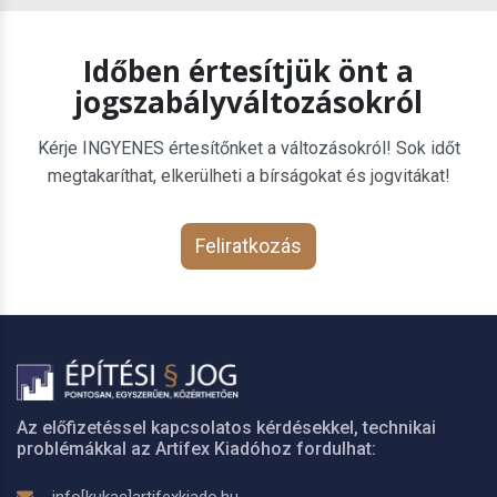
Időben értesítjük önt a
jogszabályváltozásokról
Kérje INGYENES értesítőnket a változásokról! Sok időt
megtakaríthat, elkerülheti a bírságokat és jogvitákat!
Feliratkozás
Az előfizetéssel kapcsolatos kérdésekkel, technikai
problémákkal az Artifex Kiadóhoz fordulhat: