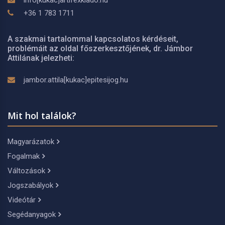
info[kukac]artifexkiado.hu
+36 1 783 1711
A szakmai tartalommal kapcsolatos kérdéseit,
problémáit az oldal főszerkesztőjének, dr. Jámbor
Attilának jelezheti:
jambor.attila[kukac]epitesijog.hu
Mit hol találok?
Magyarázatok
Fogalmak
Változások
Jogszabályok
Videótár
Segédanyagok