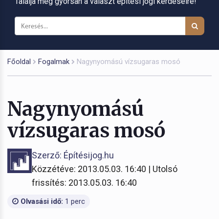
Találja meg gyorsan a választ építési jogi kérdéseire!
Főoldal
Fogalmak
Nagynyomású vízsugaras mosó
Nagynyomású
vízsugaras mosó
Szerző: Építésijog.hu
Közzétéve: 2013.05.03. 16:40 | Utolsó
frissítés: 2013.05.03. 16:40
Olvasási idő:
1 perc