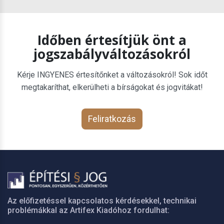
Időben értesítjük önt a
jogszabályváltozásokról
Kérje INGYENES értesítőnket a változásokról! Sok időt
megtakaríthat, elkerülheti a bírságokat és jogvitákat!
Feliratkozás
Az előfizetéssel kapcsolatos kérdésekkel, technikai
problémákkal az Artifex Kiadóhoz fordulhat: