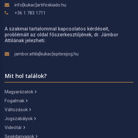
info[kukac]artifexkiado.hu
+36 1 783 1711
A szakmai tartalommal kapcsolatos kérdéseit,
problémáit az oldal főszerkesztőjének, dr. Jámbor
Attilának jelezheti:
jambor.attila[kukac]epitesijog.hu
Mit hol találok?
Magyarázatok
Fogalmak
Változások
Jogszabályok
Videótár
Segédanyagok