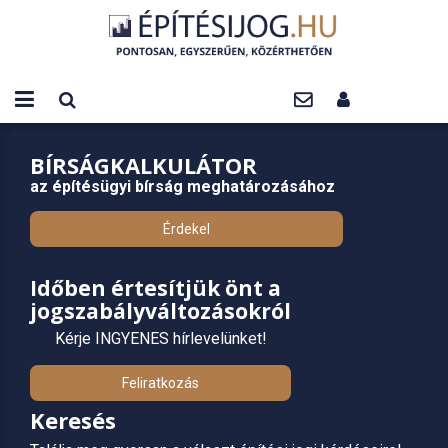
BÍRSÁGKALKULÁTOR
az építésügyi bírság meghatározásához
Érdekel
Időben értesítjük önt a
jogszabályváltozásokról
Kérje INGYENES hírlevelünket!
Feliratkozás
Keresés