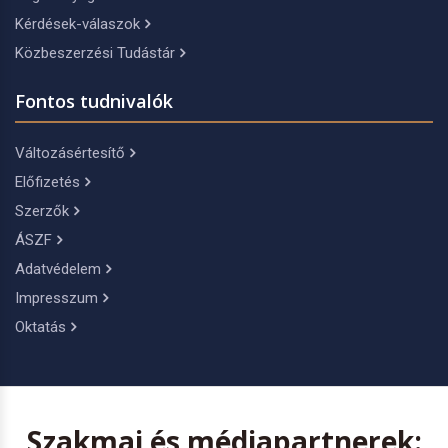
Kérdések-válaszok
Közbeszerzési Tudástár
Fontos tudnivalók
Változásértesítő
Előfizetés
Szerzők
ÁSZF
Adatvédelem
Impresszum
Oktatás
Szakmai és médiapartnerek: