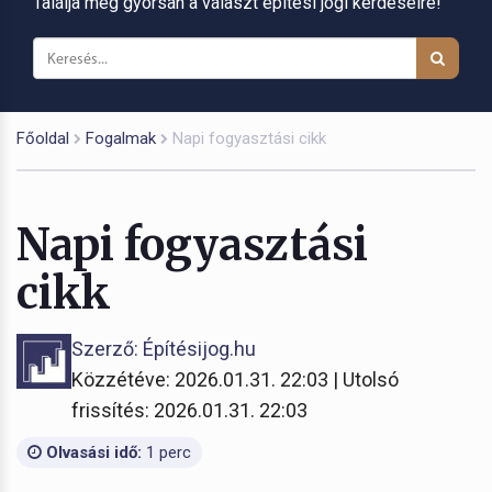
Találja meg gyorsan a választ építési jogi kérdéseire!
Főoldal
Fogalmak
Napi fogyasztási cikk
Napi fogyasztási
cikk
Szerző: Építésijog.hu
Közzétéve: 2026.01.31. 22:03 | Utolsó
frissítés: 2026.01.31. 22:03
Olvasási idő:
1 perc