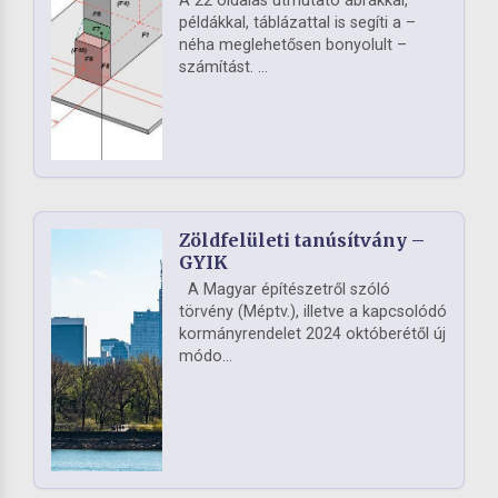
A 22 oldalas útmutató ábrákkal,
példákkal, táblázattal is segíti a –
néha meglehetősen bonyolult –
számítást. ...
Zöldfelületi tanúsítvány –
GYIK
A Magyar építészetről szóló
törvény (Méptv.), illetve a kapcsolódó
kormányrendelet 2024 októberétől új
módo...