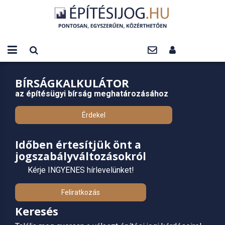
BÍRSÁGKALKULÁTOR
az építésügyi bírság meghatározásához
Érdekel
Időben értesítjük önt a
jogszabályváltozásokról
Kérje INGYENES hírlevelünket!
Feliratkozás
Keresés