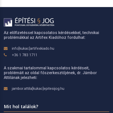
Az előfizetéssel kapcsolatos kérdésekkel, technikai
problémákkal az Artifex Kiadóhoz fordulhat:
info[kukac]artifexkiado.hu
+36 1 783 1711
A szakmai tartalommal kapcsolatos kérdéseit,
problémáit az oldal főszerkesztőjének, dr. Jámbor
Attilának jelezheti:
jambor.attila[kukac]epitesijog.hu
Mit hol találok?