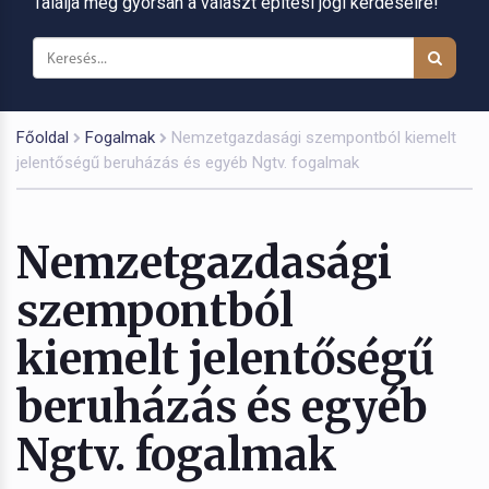
Találja meg gyorsan a választ építési jogi kérdéseire!
Főoldal
Fogalmak
Nemzetgazdasági szempontból kiemelt
jelentőségű beruházás és egyéb Ngtv. fogalmak
Nemzetgazdasági
szempontból
kiemelt jelentőségű
beruházás és egyéb
Ngtv. fogalmak