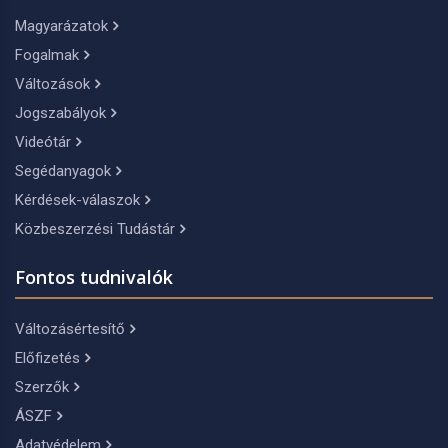
Magyarázatok
Fogalmak
Változások
Jogszabályok
Videótár
Segédanyagok
Kérdések-válaszok
Közbeszerzési Tudástár
Fontos tudnivalók
Változásértesítő
Előfizetés
Szerzők
ÁSZF
Adatvédelem