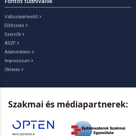
Fontos tudnivalók
Változásértesítő
Előfizetés
Szerzők
ÁSZF
Adatvédelem
Impresszum
Oktatás
Szakmai és médiapartnerek: