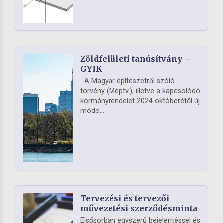
Zöldfelületi tanúsítvány –
GYIK
A Magyar építészetről szóló
törvény (Méptv.), illetve a kapcsolódó
kormányrendelet 2024 októberétől új
módo...
Tervezési és tervezői
művezetési szerződésminta
Elsősorban egyszerű bejelentéssel és