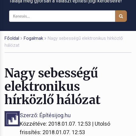
Találja meg gyorsan a választ építési jogi kérdéseire!
Főoldal
Fogalmak
Nagy sebességű elektronikus hírközlő
hálózat
Nagy sebességű
elektronikus
hírközlő hálózat
Szerző: Építésijog.hu
Közzétéve: 2018.01.07. 12:53 | Utolsó
frissítés: 2018.01.07. 12:53