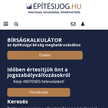
BÍRSÁGKALKULÁTOR
az építésügyi bírság meghatározásához
Érdekel
Időben értesítjük önt a
jogszabályváltozásokról
Kérje INGYENES hírlevelünket!
Feliratkozás
Keresés