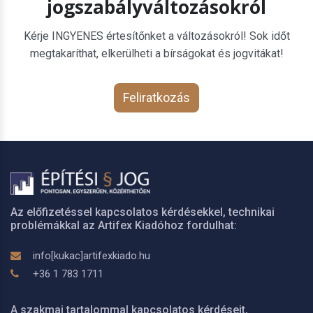
jogszabályváltozásokról
Kérje INGYENES értesítőnket a változásokról! Sok időt
megtakaríthat, elkerülheti a bírságokat és jogvitákat!
Feliratkozás
Az előfizetéssel kapcsolatos kérdésekkel, technikai
problémákkal az Artifex Kiadóhoz fordulhat:
info[kukac]artifexkiado.hu
+36 1 783 1711
A szakmai tartalommal kapcsolatos kérdéseit,