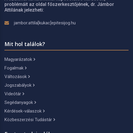
problémáit az oldal főszerkesztőjének, dr. Jámbor
Attilának jelezheti:
jambor.attila[kukac]epitesijog.hu
Mit hol találok?
Magyarázatok
Fogalmak
Változások
Jogszabályok
Videótár
Segédanyagok
Kérdések-válaszok
Közbeszerzési Tudástár