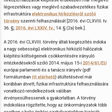
légvezetékes vagy meglévő szabadvezetékes fizikai
infrastruktúra
elektronikus hírközlésről szóló
törvény
szerinti felhasználását [2016. évi CLXVIII. tv.
36. §;
2016. évi LXXIV. tv.
; 14. § (2a) bek.].
A 2016. évi CLXVIII. törvény általi kiegészítés indoka
a nagy sebességű elektronikus hírközlő hálózatok
kiépítési költségeinek csökkentésére irányuló
intézkedésekről szóló 2014. május 15-i
2014/61/EU
európai parlamenti és a tanácsi irányelv (pdf
formátumban
itt elérhető
) átültetésével már
korábban átvett, fizikai infrastruktúra felhasználására
vonatkozó rendelkezések valóban
érvényesülhessenek a gyakorlatban. A törvény
indokolása rögzítette, hogy az önkormányzatok több
esetben a helyi építési szabályzataikban kizárják