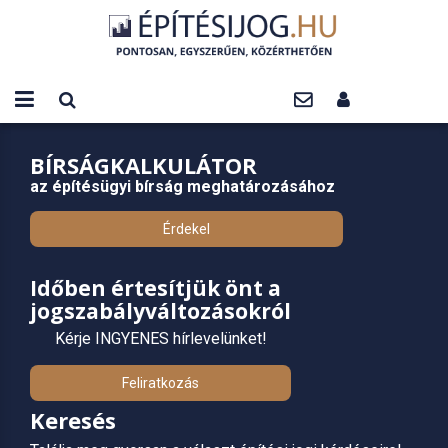
BÍRSÁGKALKULÁTOR
az építésügyi bírság meghatározásához
Érdekel
Időben értesítjük önt a
jogszabályváltozásokról
Kérje INGYENES hírlevelünket!
Feliratkozás
Keresés