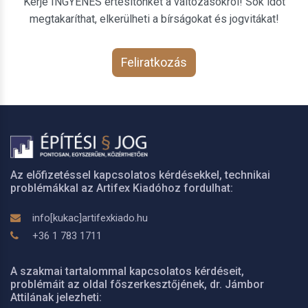
Kérje INGYENES értesítőnket a változásokról! Sok időt
megtakaríthat, elkerülheti a bírságokat és jogvitákat!
Feliratkozás
Az előfizetéssel kapcsolatos kérdésekkel, technikai
problémákkal az Artifex Kiadóhoz fordulhat:
info[kukac]artifexkiado.hu
+36 1 783 1711
A szakmai tartalommal kapcsolatos kérdéseit,
problémáit az oldal főszerkesztőjének, dr. Jámbor
Attilának jelezheti: