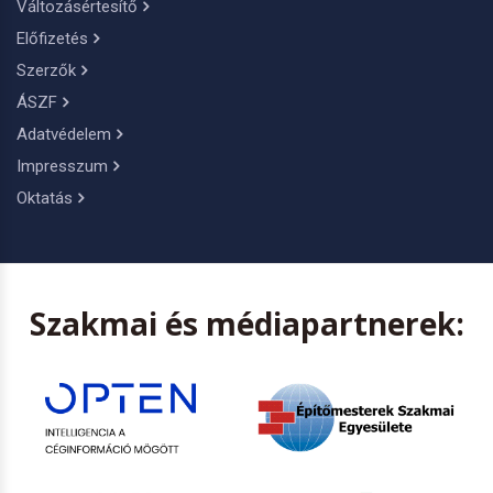
Változásértesítő
Előfizetés
Szerzők
ÁSZF
Adatvédelem
Impresszum
Oktatás
Szakmai és médiapartnerek: