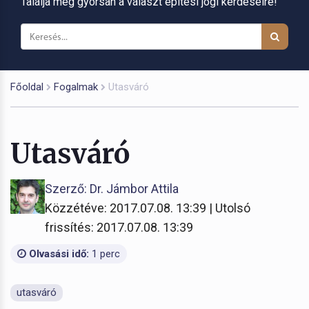
Találja meg gyorsan a választ építési jogi kérdéseire!
Főoldal
Fogalmak
Utasváró
Utasváró
Szerző: Dr. Jámbor Attila
Közzétéve: 2017.07.08. 13:39 | Utolsó
frissítés: 2017.07.08. 13:39
Olvasási idő:
1 perc
utasváró