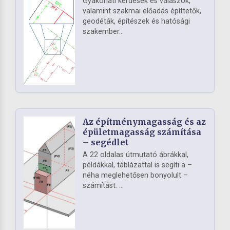
Gyakorlati kérdések és válaszok,
valamint szakmai előadás építtetők,
geodéták, építészek és hatósági
szakember...
Az építménymagasság és az
épületmagasság számítása
– segédlet
A 22 oldalas útmutató ábrákkal,
példákkal, táblázattal is segíti a –
néha meglehetősen bonyolult –
számítást. ...