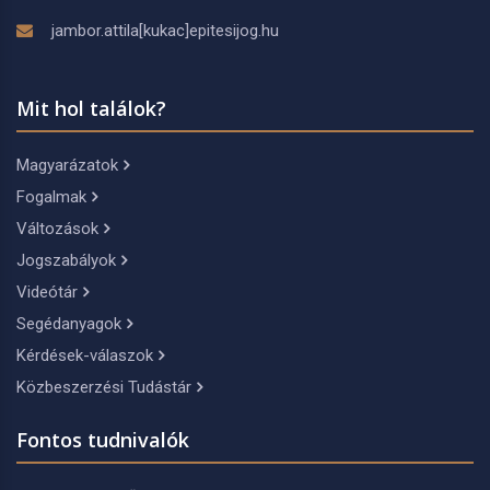
jambor.attila[kukac]epitesijog.hu
Mit hol találok?
Magyarázatok
Fogalmak
Változások
Jogszabályok
Videótár
Segédanyagok
Kérdések-válaszok
Közbeszerzési Tudástár
Fontos tudnivalók