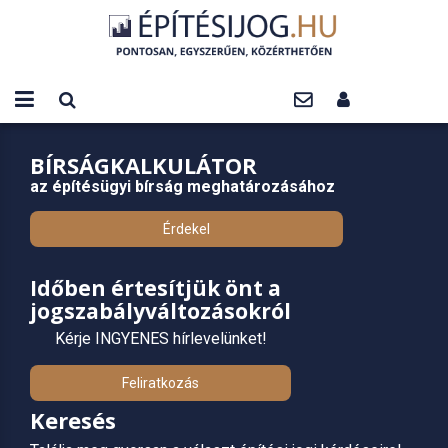
BÍRSÁGKALKULÁTOR
az építésügyi bírság meghatározásához
Érdekel
Időben értesítjük önt a
jogszabályváltozásokról
Kérje INGYENES hírlevelünket!
Feliratkozás
Keresés