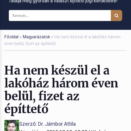
Találja meg gyorsan a választ építési jogi kérdéseire!
Főoldal
Magyarázatok
Ha nem készül el a lakóház három
éven belül, fizet az építtető
Ha nem készül el a
lakóház három éven
belül, fizet az
építtető
Szerző: Dr. Jámbor Attila