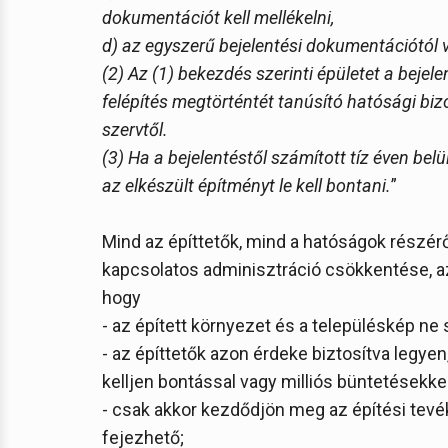
dokumentációt kell mellékelni,
d) az egyszerű bejelentési dokumentációtól val
(2) Az (1) bekezdés szerinti épületet a bejelen
felépítés megtörténtét tanúsító hatósági bizo
szervtől.
(3) Ha a bejelentéstől számított tíz éven belü
az elkészült építményt le kell bontani.
”
Mind az építtetők, mind a hatóságok részé
kapcsolatos adminisztráció csökkentése, a
hogy
- az épített környezet és a településkép ne 
- az építtetők azon érdeke biztosítva legye
kelljen bontással vagy milliós büntetésekke
- csak akkor kezdődjön meg az építési tevék
fejezhető;