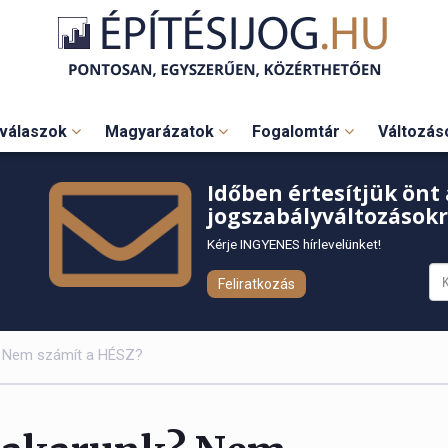
válaszok
Magyarázatok
Fogalomtár
Változá
Időben értesítjük önt 
jogszabályváltozásokr
Kérje INGYENES hírlevelünket!
Feliratkozás
k? Nem számít a HÉSZ?