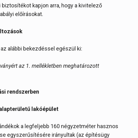
biztosítékot kapjon arra, hogy a kivitelező
abályi előírásokat.
áltozások
l az alábbi bekezdéssel egészül ki:
ítványért az 1. mellékletben meghatározott
ási rendszerben
alapterületű lakóépület
zándékok a legfeljebb 160 négyzetméter hasznos
ése egyszerűsítésére irányultak (az építésügy