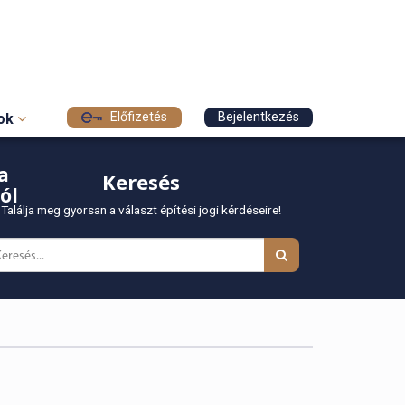
Előfizetés
Bejelentkezés
sok
a
Keresés
ól
Találja meg gyorsan a választ építési jogi kérdéseire!