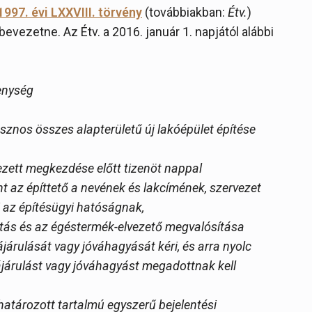
1997. évi LXXVIII. törvény
(továbbiakban:
Étv.
)
 bevezetne. Az Étv. a 2016. január 1. napjától alábbi
kenység
sznos összes alapterületű új lakóépület építése
vezett megkezdése előtt tizenöt nappal
 az építtető a nevének és lakcímének, szervezet
i az építésügyi hatóságnak,
átás és az égéstermék-elvezető megvalósítása
járulását vagy jóváhagyását kéri, és arra nyolc
ájárulást vagy jóváhagyást megadottnak kell
atározott tartalmú egyszerű bejelentési