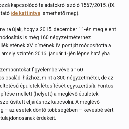
hozzá kapcsolódó feladatokról szóló 1567/2015. (IX.
ztató
ide kattintva
ismerhető meg).
nyira újak, hogy a 2015. december 11-én megjelent
tv.) módosítás is még 160 négyzetméterhez
llékletének XV. címének IV. pontját módosította a
 amely szintén 2016. január 1-jén lépne hatályba.
szempontokat figyelembe véve a 160
os családi házhoz, mint a 300 négyzetméter, de az
eltetésű épületek létesítését egyszerűsíti. Fontos
építése mellett (helyett) a meglévő épületek
yszerűsített eljáráshoz kapcsolni. A meglévő
ég – az esetek döntő többségében – kevésbé sérti
tulajdonosának érdekeit.