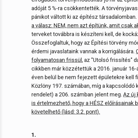
adóját 5 %-ra csökkentették. A törvényjavasl
pánikot váltott ki az építész társadalomban
a válasz: NEM, nem azt építünk, amit csak 
terveket továbbra is készíteni kell, de koc
Összefoglaltuk, hogy az Építési törvény mó
érdemi javaslataink vannak a korrigálására.
folyamatosan frissül
, az "Utolsó frissítés"
cikkben már közzétettük a 2016. január 16-
éven belül be nem fejezett épületekre kell f
Közlöny 197. számában, míg a kapcsolódó k
rendelet) a 206. számban jelent meg.
Az új 
is értelmezhető, hogy a HÉSZ előírásainak be
követelhető (lásd: 3.2. pont).
1.