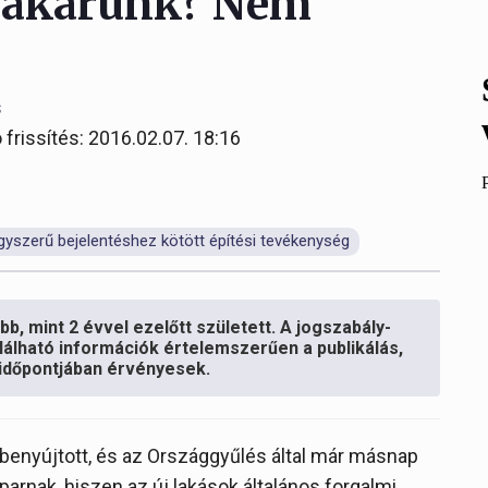
t akarunk? Nem
s
 frissítés: 2016.02.07. 18:16
gyszerű bejelentéshez kötött építési tevékenység
b, mint 2 évvel ezelőtt született. A jogszabály-
lálható információk értelemszerűen a publikálás,
s időpontjában érvényesek.
benyújtott, és az Országgyűlés által már másnap
parnak, hiszen az új lakások általános forgalmi