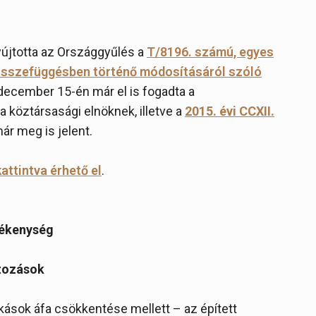
újtotta az Országgyűlés a
T/8196. számú, egyes
összefüggésben történő módosításáról szóló
december 15-én már el is fogadta a
a köztársasági elnöknek, illetve a
2015. évi CCXII.
r meg is jelent.
kattintva érhető el
.
vékenység
ltozások
akások áfa csökkentése mellett – az épített