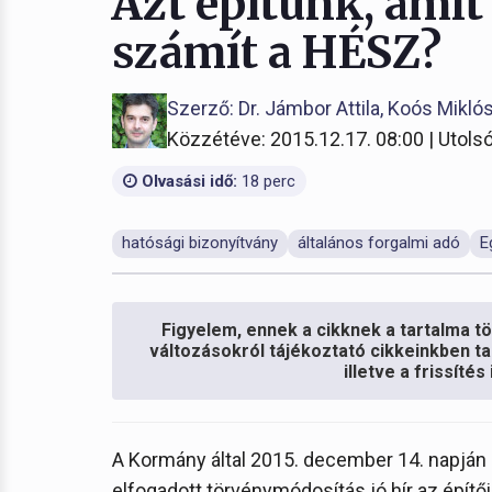
Azt építünk, ami
számít a HÉSZ?
Szerző: Dr. Jámbor Attila, Koós Mikló
Közzétéve: 2015.12.17. 08:00 | Utolsó
Olvasási idő:
18 perc
hatósági bizonyítvány
általános forgalmi adó
E
Figyelem, ennek a cikknek a tartalma töb
változásokról tájékoztató cikkeinkben ta
illetve a frissíté
A Kormány által 2015. december 14. napján 
elfogadott törvénymódosítás jó hír az építői