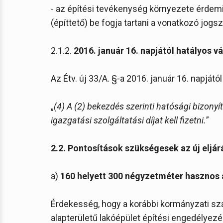
- az építési tevékenység környezete érdemi 
(építtető) be fogja tartani a vonatkozó jogsz
2.1.2.
2016. január 16. napjától hatályos v
Az Étv. új 33/A. §-a 2016. január 16. napjátó
„
(4) A (2) bekezdés szerinti hatósági bizony
igazgatási szolgáltatási díjat kell fizetni.
”
2.2.
Pontosítások szükségesek az új eljár
a)
160 helyett 300 négyzetméter hasznos 
Érdekesség, hogy a korábbi kormányzati s
alapterületű lakóépület építési engedélyez