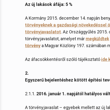
Az új lakások áfája: 5 %
A Kormány 2015. december 14. napján beny
törvényeknek a gazdasági növekedéssel 
törvényjavaslatot
. Az Országgyűlés 2015. 
törvényjavaslatot, amelyet már
megküldtek
törvény
a Magyar Közlöny 197. számában má
Az áfacsökkentésről szóló tájékoztató
ide 
2.
Egyszerű bejelentéshez kötött építési te
2.1.1.
2016. január 1. napjától hatályos vá
A törvényjavaslat – egyebek mellett az új l