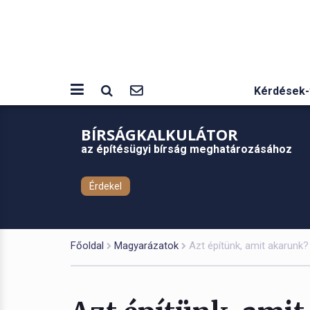
Kérdések-
BÍRSÁGKALKULÁTOR
az építésügyi bírság meghatározásához
Érdekel
Főoldal
Magyarázatok
Azt építünk, amit akarun