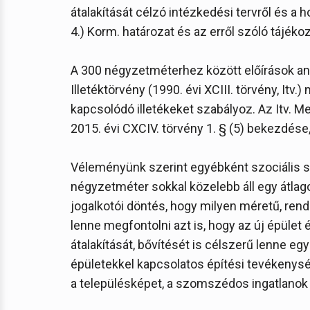
átalakítását célzó intézkedési tervről és a 
4.) Korm. határozat és az erről szóló tájéko
A 300 négyzetméterhez között előírások an
Illetéktörvény (1990. évi XCIII. törvény, I
kapcsolódó illetékeket szabályoz. Az Itv. Me
2015. évi CXCIV. törvény 1. § (5) bekezdése,
Véleményünk szerint egyébként szociális 
négyzetméter sokkal közelebb áll egy átlag
jogalkotói döntés, hogy milyen méretű, rend
lenne megfontolni azt is, hogy az új épület 
átalakítását, bővítését is célszerű lenne eg
épületekkel kapcsolatos építési tevékenys
a településképet, a szomszédos ingatlanok 