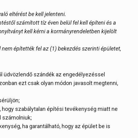
ó eltérést be kell jelenteni.
téstől számított tíz éven belül fel kell építeni és a
nyítványt kell kérni a kormányrendeletben kijelölt
l nem építették fel az (1) bekezdés szerinti épületet,
ről üdvözlendő szándék az engedélyezéssel
zonban ezt csak olyan módon javasolt megtenni,
sérüljön;
n, hogy szabálytalan építési tevékenység miatt ne
l számolniuk;
enység, ha garantálható, hogy az épület be is