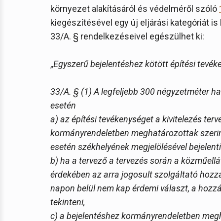
környezet alakításáról és védelméről szóló
kiegészítésével egy új eljárási kategóriát is
33/A. § rendelkezéseivel egészülhet ki:
„
Egyszerű bejelentéshez kötött építési tevé
33/A. § (1) A legfeljebb 300 négyzetméter ha
esetén
a) az építési tevékenységet a kivitelezés ter
kormányrendeletben meghatározottak szerint
esetén székhelyének megjelölésével bejelent
b) ha a tervező a tervezés során a közműell
érdekében az arra jogosult szolgáltató hozzá
napon belül nem kap érdemi választ, a hozz
tekinteni,
c) a bejelentéshez kormányrendeletben megh