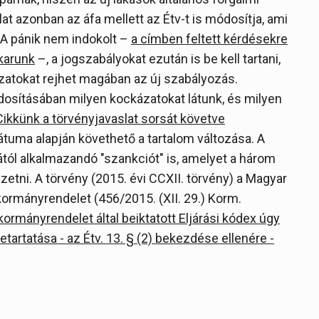
at azonban az áfa mellett az Étv-t is módosítja, ami
. A pánik nem indokolt –
a címben feltett kérdésekre
akarunk
–, a jogszabályokat ezután is be kell tartani,
kázatokat rejhet magában az új szabályozás.
dosításában milyen kockázatokat látunk, és milyen
Cikkünk a törvényjavaslat sorsát követve
 dátuma alapján követhető a tartalom változása. A
ától alkalmazandó "szankciót" is, amelyet a három
izetni. A törvény (2015. évi CCXII. törvény) a Magyar
ormányrendelet (456/2015. (XII. 29.) Korm.
kormányrendelet által beiktatott Eljárási kódex úgy
tartatása - az Étv. 13. § (2) bekezdése ellenére -