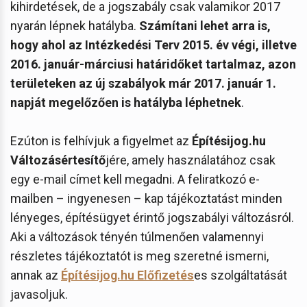
kihirdetések, de a jogszabály csak valamikor 2017
nyarán lépnek hatályba.
Számítani lehet arra is,
hogy ahol az Intézkedési Terv 2015. év végi, illetve
2016. január-márciusi határidőket tartalmaz, azon
területeken az új szabályok már 2017. január 1.
napját megelőzően is hatályba léphetnek
.
Ezúton is felhívjuk a figyelmet az
Építésijog.hu
Változásértesítő
jére, amely használatához csak
egy e-mail címet kell megadni. A feliratkozó e-
mailben – ingyenesen – kap tájékoztatást minden
lényeges, építésügyet érintő jogszabályi változásról.
Aki a változások tényén túlmenően valamennyi
részletes tájékoztatót is meg szeretné ismerni,
annak az
Építésijog.hu Előfizetés
es szolgáltatását
javasoljuk.