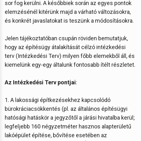
sor fog kerülni. A későbbiek során az egyes pontok
elemzésénél kitérünk majd a várható változásokra,
és konkrét javaslatokat is teszünk a módosításokra.
Jelen tájékoztatóban csupán röviden bemutatjuk,
hogy az építésügy átalakítását célzó intézkedési
terv (Intézkedési Terv) milyen főbb elemekből áll, és
kiemelünk egy-egy általunk fontosabb ítélt részletet.
Az Intézkedési Terv pontjai
:
1. A lakossági építkezésekhez kapcsolódó
bürokráciacsökkentés (pl. az általános építésügyi
hatósági hatáskör a jegyzőtől a járási hivatalba kerül;
legfeljebb 160 négyzetméter hasznos alapterületű
lakóépület építése, bővítése esetében az