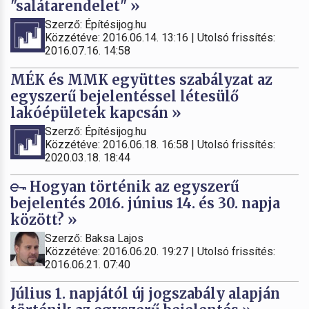
"salátarendelet" »
Szerző: Építésijog.hu
Közzétéve: 2016.06.14. 13:16 | Utolsó frissítés:
2016.07.16. 14:58
MÉK és MMK együttes szabályzat az
egyszerű bejelentéssel létesülő
lakóépületek kapcsán »
Szerző: Építésijog.hu
Közzétéve: 2016.06.18. 16:58 | Utolsó frissítés:
2020.03.18. 18:44
Hogyan történik az egyszerű
bejelentés 2016. június 14. és 30. napja
között? »
Szerző: Baksa Lajos
Közzétéve: 2016.06.20. 19:27 | Utolsó frissítés:
2016.06.21. 07:40
Július 1. napjától új jogszabály alapján