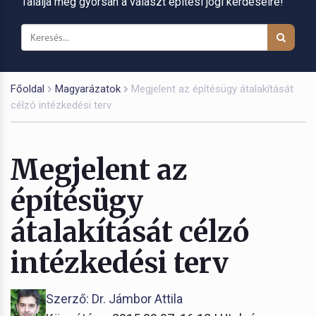
Találja meg gyorsan a választ építési jogi kérdéseire!
Főoldal
Magyarázatok
Megjelent az építésügy átalakítását
célzó intézkedési terv
Megjelent az
építésügy
átalakítását célzó
intézkedési terv
Szerző: Dr. Jámbor Attila