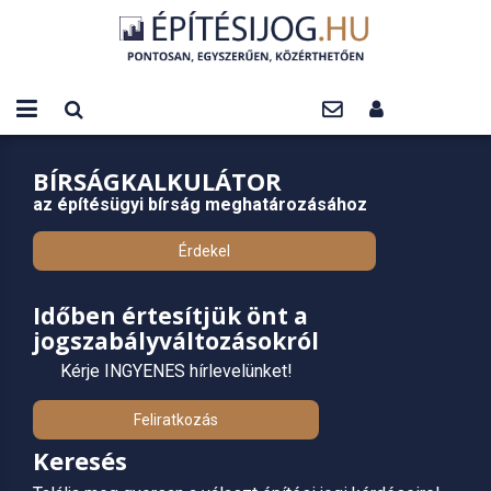
BÍRSÁGKALKULÁTOR
az építésügyi bírság meghatározásához
Érdekel
Időben értesítjük önt a
jogszabályváltozásokról
Kérje INGYENES hírlevelünket!
Feliratkozás
Keresés