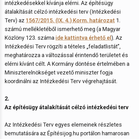
intézkedésekkel kívánja elérni. Az építésügy
átalakítását célzó intézkedési terv (Intézkedési
Terv) az
1567/2015. (IX. 4.) Korm. határozat
1.
számú mellékletéből ismerhető meg (a Magyar
Közlöny 123. száma
ide kattintva érhető el
)
. Az
Intézkedési Terv rögzíti a tételes „feladatlistát”,
meghatározza a változással érintendő területet és
elérni kívánt célt. A Kormány döntése értelmében a
Miniszterelnökséget vezető miniszter fogja
koordinálni az Intézkedési Terv végrehajtását.
2.
Az építésügy átalakítását célzó intézkedési terv
Az Intézkedési Terv egyes elemeinek részletes
bemutatására az Építésijog.hu portálon hamarosan