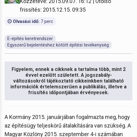
Közzétéve: 2015.09.07. 16:12 | Utolsó
frissítés: 2015.12.15. 09:35
Olvasási idő:
7 perc
E-építés keretrendszer
Egyszerű bejelentéshez kötött építési tevékenység
Figyelem, ennek a cikknek a tartalma több, mint 2
évvel ezelőtt született. A jogszabály-
változásokról tájékoztató cikkeinkben található
információk értelemszerűen a publikálás, illetve a
frissítés időpontjában érvényesek.
A Kormány 2015. januárjában fogalmazta meg, hogy
az építésügy teljeskörű átalakítására van szükség. A
Magyar Közlöny 2015. szeptember 4-i számában