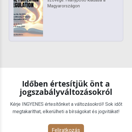
szövege. Hiánypótló kiadása a
Magyarországon
Időben értesítjük önt a
jogszabályváltozásokról
Kérje INGYENES értesítőnket a változásokról! Sok időt
megtakaríthat, elkerülheti a bírságokat és jogvitákat!
Feliratkozás