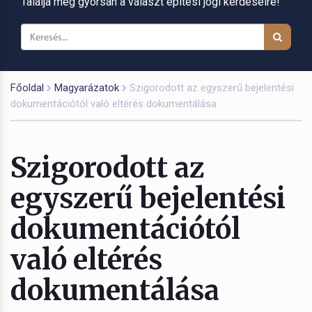
Találja meg gyorsan a választ építési jogi kérdéseire!
Főoldal
Magyarázatok
Szigorodott az egyszerű bejelentési
dokumentációtól való eltérés dokumentálása
Szigorodott az
egyszerű bejelentési
dokumentációtól
való eltérés
dokumentálása