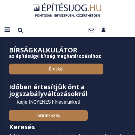
BÍRSÁGKALKULÁTOR
az építésügyi bírság meghatározásához
Érdekel
Időben értesítjük önt a
jogszabályváltozásokról
Kérje INGYENES hírlevelünket!
Feliratkozás
Keresés