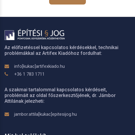
Az előfizetéssel kapcsolatos kérdésekkel, technikai
problémákkal az Artifex Kiadóhoz fordulhat:
info[kukac]artifexkiado.hu
+36 1 783 1711
A szakmai tartalommal kapcsolatos kérdéseit,
problémáit az oldal főszerkesztőjének, dr. Jámbor
Attilának jelezheti:
jambor.attila[kukac]epitesijog.hu