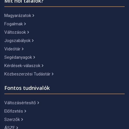
Mit hol találok?
Magyarázatok
Fogalmak
Változások
Jogszabályok
Videótár
Segédanyagok
Kérdések-válaszok
Közbeszerzési Tudástár
Fontos tudnivalók
Változásértesítő
Előfizetés
Szerzők
ÁSZF