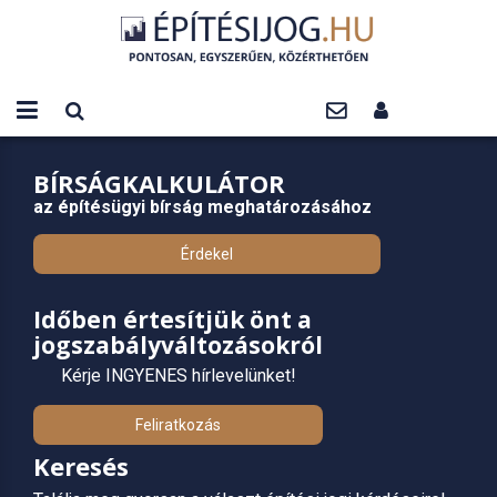
BÍRSÁGKALKULÁTOR
az építésügyi bírság meghatározásához
Érdekel
Időben értesítjük önt a
jogszabályváltozásokról
Kérje INGYENES hírlevelünket!
Feliratkozás
Keresés