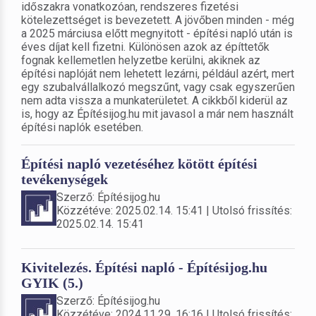
időszakra vonatkozóan, rendszeres fizetési
kötelezettséget is bevezetett. A jövőben minden - még
a 2025 márciusa előtt megnyitott - építési napló után is
éves díjat kell fizetni. Különösen azok az építtetők
fognak kellemetlen helyzetbe kerülni, akiknek az
építési naplóját nem lehetett lezárni, például azért, mert
egy szubalvállalkozó megszűnt, vagy csak egyszerűen
nem adta vissza a munkaterületet. A cikkből kiderül az
is, hogy az Építésijog.hu mit javasol a már nem használt
építési naplók esetében.
Építési napló vezetéséhez kötött építési
tevékenységek
Szerző: Építésijog.hu
Közzétéve: 2025.02.14. 15:41 | Utolsó frissítés:
2025.02.14. 15:41
Kivitelezés. Építési napló - Építésijog.hu
GYIK (5.)
Szerző: Építésijog.hu
Közzétéve: 2024.11.29. 16:16 | Utolsó frissítés: