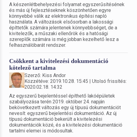
A készenlétbehelyezési folyamat egyszerűsítésének
és más új fejlesztéseknek köszönhetően egyre
könnyebbé válik az elektronikus építési napló
használata. A változások elsősorban a lakossági
építtetők számára jelentenek könnyebbséget, de a
kivitelezők, a műszaki ellenőrök és a hatósági
szereplők számára is még jobban kezelhető lesz a
felhasználóbarát rendszer.
Csökkent a kivitelezési dokumentáció
kötelező tartalma
Szerző: Kiss Andor
Közzétéve: 2019.10.28. 15:45 | Utolsó frissítés:
2020.02.18. 14:32
Az egyszerű bejelentéssel építhető lakóépületek
szabályozása terén 2019. október 24. napján
bekövetkezett változás egy új típusú dokumentációt
nevesít: egyszerű bejelentési dokumentáció. Az új
típusú dokumentáció bekerült a kivitelezési
dokumentációk közé, és a kivitelezési dokumentáció
tartalmi elemei is módosultak.