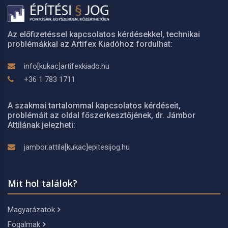
Az előfizetéssel kapcsolatos kérdésekkel, technikai
problémákkal az Artifex Kiadóhoz fordulhat:
info[kukac]artifexkiado.hu
+36 1 783 1711
A szakmai tartalommal kapcsolatos kérdéseit,
problémáit az oldal főszerkesztőjének, dr. Jámbor
Attilának jelezheti:
jambor.attila[kukac]epitesijog.hu
Mit hol találok?
Magyarázatok
Fogalmak