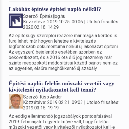
Lakóház építése építési napló nélkül?
Szerző: Építésijog.hu
Közzétéve: 2019.10.25. 00:06 | Utolsó frissítés:
2020.02.18. 14:29
Az építésügy szereplői részére már maga a kérdés is
fura lehet: már hogyan lehetne a kivitelezés
legfontosabb dokumentuma nélkül új lakóházat építeni.
Az egyszerű bejelentés esetében azonban ez
bekövetkezett, és a 2016 óta élő jogintézmény már
szinte megszokott módosításai között sajnos nem ez
az egyetlen, elsőre meghökkentő új szabály.
Építési napló: felelős műszaki vezetői vagy
kivitelezői nyilatkozatot kell tenni?
Szerző: Kiss Andor
Közzétéve: 2019.02.21. 09:03 | Utolsó frissítés:
2019.03.15. 19:19
Az eddig ellentmondó jogszabályok pontosításával
2019. februárjától egyértelművé vált, hogy felelős
műszaki vezetői vagy kivitelezői nyilatkozatot kell-e