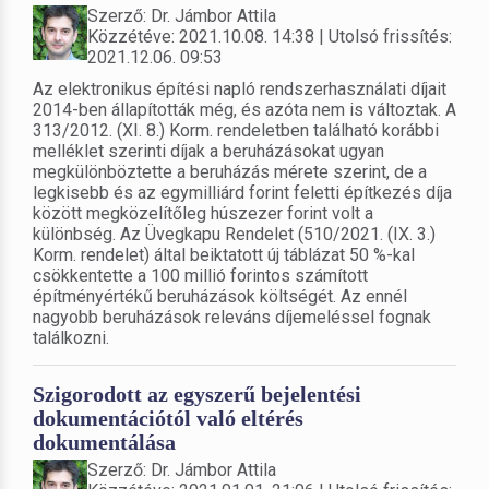
Szerző: Dr. Jámbor Attila
Közzétéve: 2021.10.08. 14:38 | Utolsó frissítés:
2021.12.06. 09:53
Az elektronikus építési napló rendszerhasználati díjait
2014-ben állapították még, és azóta nem is változtak. A
313/2012. (XI. 8.) Korm. rendeletben található korábbi
melléklet szerinti díjak a beruházásokat ugyan
megkülönböztette a beruházás mérete szerint, de a
legkisebb és az egymilliárd forint feletti építkezés díja
között megközelítőleg húszezer forint volt a
különbség. Az Üvegkapu Rendelet (510/2021. (IX. 3.)
Korm. rendelet) által beiktatott új táblázat 50 %-kal
csökkentette a 100 millió forintos számított
építményértékű beruházások költségét. Az ennél
nagyobb beruházások releváns díjemeléssel fognak
találkozni.
Szigorodott az egyszerű bejelentési
dokumentációtól való eltérés
dokumentálása
Szerző: Dr. Jámbor Attila