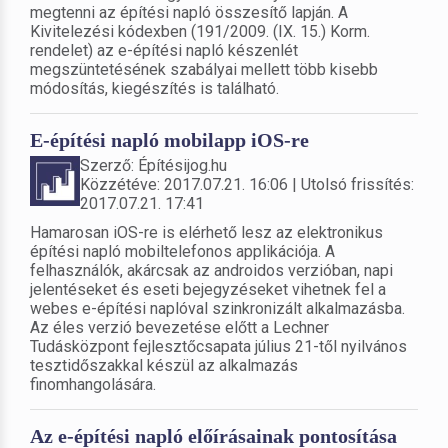
megtenni az építési napló összesítő lapján. A
Kivitelezési kódexben (191/2009. (IX. 15.) Korm.
rendelet) az e-építési napló készenlét
megszüntetésének szabályai mellett több kisebb
módosítás, kiegészítés is található.
E-építési napló mobilapp iOS-re
Szerző: Építésijog.hu
Közzétéve: 2017.07.21. 16:06 | Utolsó frissítés:
2017.07.21. 17:41
Hamarosan iOS-re is elérhető lesz az elektronikus
építési napló mobiltelefonos applikációja. A
felhasználók, akárcsak az androidos verzióban, napi
jelentéseket és eseti bejegyzéseket vihetnek fel a
webes e-építési naplóval szinkronizált alkalmazásba.
Az éles verzió bevezetése előtt a Lechner
Tudásközpont fejlesztőcsapata július 21-től nyilvános
tesztidőszakkal készül az alkalmazás
finomhangolására.
Az e-építési napló előírásainak pontosítása