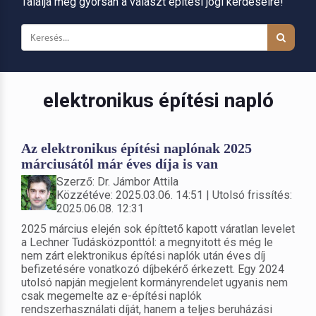
Találja meg gyorsan a választ építési jogi kérdéseire!
elektronikus építési napló
Az elektronikus építési naplónak 2025
márciusától már éves díja is van
Szerző: Dr. Jámbor Attila
Közzétéve: 2025.03.06. 14:51 | Utolsó frissítés:
2025.06.08. 12:31
2025 március elején sok építtető kapott váratlan levelet
a Lechner Tudásközponttól: a megnyitott és még le
nem zárt elektronikus építési naplók után éves díj
befizetésére vonatkozó díjbekérő érkezett. Egy 2024
utolsó napján megjelent kormányrendelet ugyanis nem
csak megemelte az e-építési naplók
rendszerhasználati díját, hanem a teljes beruházási