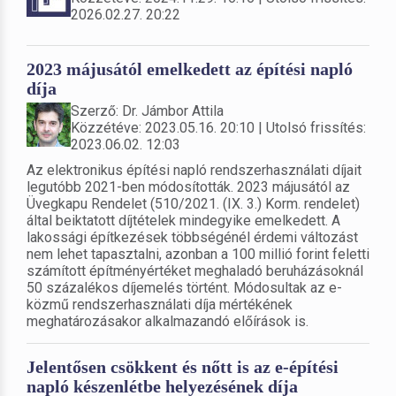
2026.02.27. 20:22
2023 májusától emelkedett az építési napló
díja
Szerző: Dr. Jámbor Attila
Közzétéve: 2023.05.16. 20:10 | Utolsó frissítés:
2023.06.02. 12:03
Az elektronikus építési napló rendszerhasználati díjait
legutóbb 2021-ben módosították. 2023 májusától az
Üvegkapu Rendelet (510/2021. (IX. 3.) Korm. rendelet)
által beiktatott díjtételek mindegyike emelkedett. A
lakossági építkezések többségénél érdemi változást
nem lehet tapasztalni, azonban a 100 millió forint feletti
számított építményértéket meghaladó beruházásoknál
50 százalékos díjemelés történt. Módosultak az e-
közmű rendszerhasználati díja mértékének
meghatározásakor alkalmazandó előírások is.
Jelentősen csökkent és nőtt is az e-építési
napló készenlétbe helyezésének díja