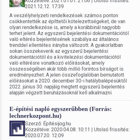
Közzétéve: 2021.01.01. 21:06 | Utolsó frissítés:
2021.12.12. 17:39
A veszélyhelyzeti rendelkezések számos ponton
csökkentették az építtetői kötelezettségeket, de van
olyan rendelkezése is, amely a korábbinál nagyobb
terhet jelent. Az egyszerű bejelentési dokumentációtól
való eltérés bejelentésének szabálya az általános
trenddel ellentétes irányba változott. A gyakorlatban
sokan összekeverik az egyszerű bejelentési
dokumentációtól és a kivitelezési dokumentációtól
való eltérésre vonatkozó előírásokat, amely
összességében akár több millió forintos bírságot is
eredményezhet. A jelen összefoglalóban bemutatott
előírásokat a 2020. december 30-i hatálybalépésüktől
2022. június 30. napjáig megtett egyszerű bejelentés
alapján végzett beruházásoknál kell alkalmazni.
E-építési napló egyszerűbben (Forrás:
lechnerkozpont.hu)
Szerző: Építésijog.hu
Közzétéve: 2020.04.08. 10:11 | Utolsó frissítés:
2020.07.20. 12:09