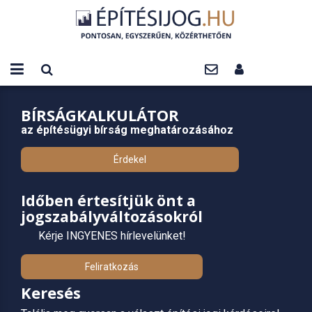
BÍRSÁGKALKULÁTOR
az építésügyi bírság meghatározásához
Érdekel
Időben értesítjük önt a
jogszabályváltozásokról
Kérje INGYENES hírlevelünket!
Feliratkozás
Keresés