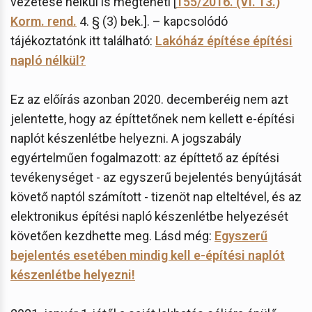
vezetése nélkül is megteheti [
155/2016. (VI. 13.)
Korm. rend.
4. § (3) bek.]. – kapcsolódó
tájékoztatónk itt található:
Lakóház építése építési
napló nélkül?
Ez az előírás azonban 2020. decemberéig nem azt
jelentette, hogy az építtetőnek nem kellett e-építési
naplót készenlétbe helyezni. A jogszabály
egyértelműen fogalmazott: az építtető az építési
tevékenységet - az egyszerű bejelentés benyújtását
követő naptól számított - tizenöt nap elteltével, és az
elektronikus építési napló készenlétbe helyezését
követően kezdhette meg. Lásd még:
Egyszerű
bejelentés esetében mindig kell e-építési naplót
készenlétbe helyezni!