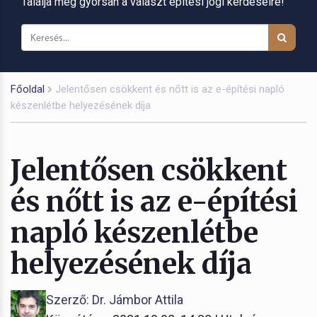
Találja meg gyorsan a választ építési jogi kérdéseire!
Főoldal
Jelentősen csökkent és nőtt is az e-építési napló
készenlétbe helyezésének díja
Jelentősen csökkent
és nőtt is az e-építési
napló készenlétbe
helyezésének díja
Szerző: Dr. Jámbor Attila