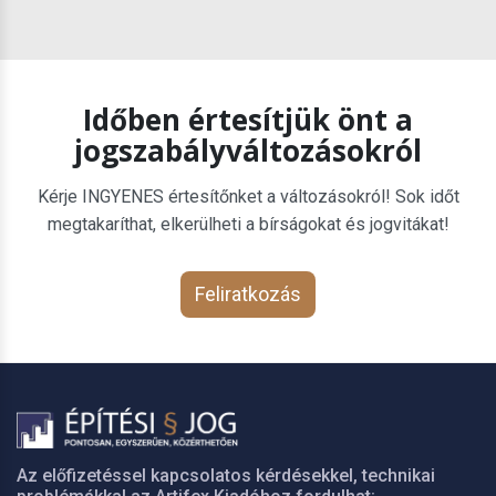
Időben értesítjük önt a
jogszabályváltozásokról
Kérje INGYENES értesítőnket a változásokról! Sok időt
megtakaríthat, elkerülheti a bírságokat és jogvitákat!
Feliratkozás
Az előfizetéssel kapcsolatos kérdésekkel, technikai