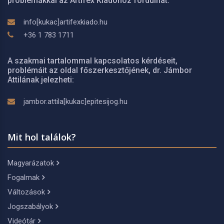
problémákkal az Artifex Kiadóhoz fordulhat:
info[kukac]artifexkiado.hu
+36 1 783 1711
A szakmai tartalommal kapcsolatos kérdéseit,
problémáit az oldal főszerkesztőjének, dr. Jámbor
Attilának jelezheti:
jambor.attila[kukac]epitesijog.hu
Mit hol találok?
Magyarázatok
Fogalmak
Változások
Jogszabályok
Videótár