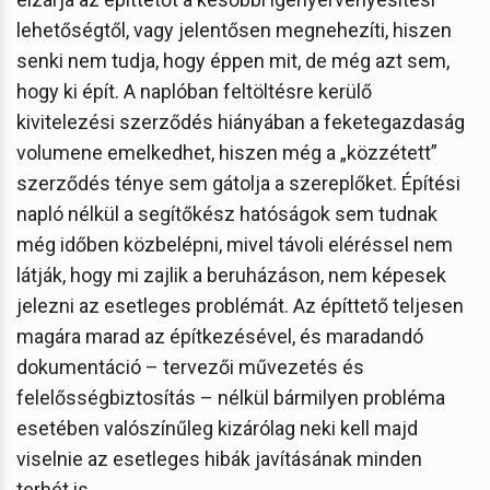
lehetőségtől, vagy jelentősen megnehezíti, hiszen
senki nem tudja, hogy éppen mit, de még azt sem,
hogy ki épít. A naplóban feltöltésre kerülő
kivitelezési szerződés hiányában a feketegazdaság
volumene emelkedhet, hiszen még a „közzétett”
szerződés ténye sem gátolja a szereplőket. Építési
napló nélkül a segítőkész hatóságok sem tudnak
még időben közbelépni, mivel távoli eléréssel nem
látják, hogy mi zajlik a beruházáson, nem képesek
jelezni az esetleges problémát. Az építtető teljesen
magára marad az építkezésével, és maradandó
dokumentáció – tervezői művezetés és
felelősségbiztosítás – nélkül bármilyen probléma
esetében valószínűleg kizárólag neki kell majd
viselnie az esetleges hibák javításának minden
terhét is.