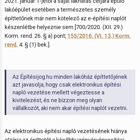
2021. január 1-jétől a saját lakhatás céljára épülő
lakóépület esetében a természetes személy
építtetőnek már nem kötelező az e-építési naplót
készenlétbe helyeznie sem [700/2020. (XII. 29.)
Korm. rend. 26. § a) pont;
155/2016. (VI. 13.) Korm.
rend.
4. § (1) bek.].
Az Építésijog.hu minden lakóház építtetőjének
azt javasolja, hogy csak elektronikus építési
napló vezetése mellett végeztesse a
kivitelezést, és ne bízzon meg olyan
vállalkozót, aki nem akar építési naplót vezetni.
Az elektronikus építési napló vezetésének hiánya
elzárja az építtetőt a későbbi igényérvényesítési