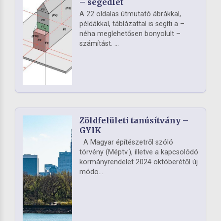
– segédlet
A 22 oldalas útmutató ábrákkal,
példákkal, táblázattal is segíti a –
néha meglehetősen bonyolult –
számítást. ...
Zöldfelületi tanúsítvány –
GYIK
A Magyar építészetről szóló
törvény (Méptv.), illetve a kapcsolódó
kormányrendelet 2024 októberétől új
módo...