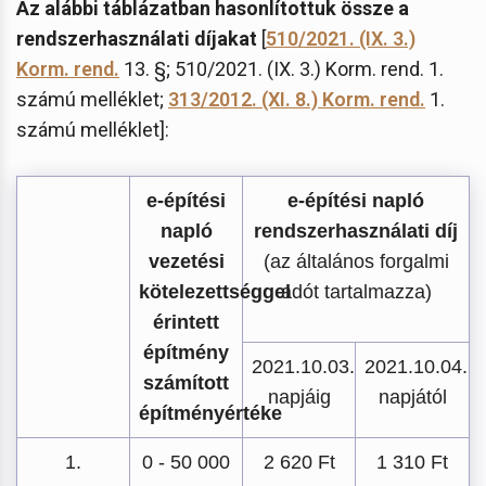
Az alábbi táblázatban hasonlítottuk össze a
rendszerhasználati díjakat
[
510/2021. (IX. 3.)
Korm. rend.
13. §; 510/2021. (IX. 3.) Korm. rend. 1.
számú melléklet;
313/2012. (XI. 8.) Korm. rend.
1.
számú melléklet]:
e-építési
e-építési napló
napló
rendszerhasználati díj
vezetési
(az általános forgalmi
kötelezettséggel
adót tartalmazza)
érintett
építmény
2021.10.03.
2021.10.04.
számított
napjáig
napjától
építményértéke
1.
0 - 50 000
2 620 Ft
1 310 Ft