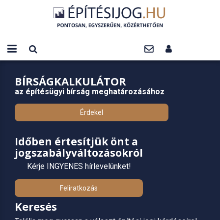
BÍRSÁGKALKULÁTOR
az építésügyi bírság meghatározásához
Érdekel
Időben értesítjük önt a
jogszabályváltozásokról
Kérje INGYENES hírlevelünket!
Feliratkozás
Keresés