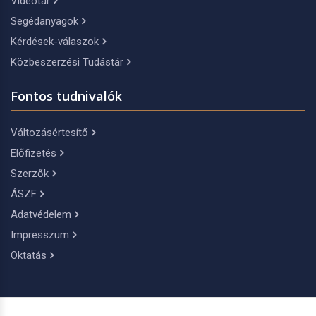
Videótár
Segédanyagok
Kérdések-válaszok
Közbeszerzési Tudástár
Fontos tudnivalók
Változásértesítő
Előfizetés
Szerzők
ÁSZF
Adatvédelem
Impresszum
Oktatás