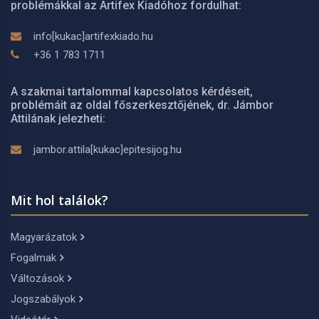
problémákkal az Artifex Kiadóhoz fordulhat:
info[kukac]artifexkiado.hu
+36 1 783 1711
A szakmai tartalommal kapcsolatos kérdéseit,
problémáit az oldal főszerkesztőjének, dr. Jámbor
Attilának jelezheti:
jambor.attila[kukac]epitesijog.hu
Mit hol találok?
Magyarázatok
Fogalmak
Változások
Jogszabályok