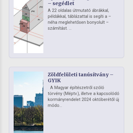
– segédlet
A 22 oldalas útmutató ábrákkal,
példákkal, táblázattal is segíti a –
néha meglehetősen bonyolult –
számítást. ...
Zöldfelületi tanúsítvány –
GYIK
A Magyar építészetről szóló
törvény (Méptv.), illetve a kapcsolódó
kormányrendelet 2024 októberétől új
módo...