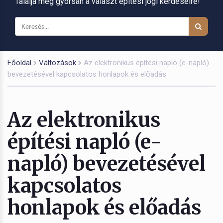
Találja meg gyorsan a választ építési jogi kérdéseire!
Főoldal
Változások
Az elektronikus építési napló (e-napló)
bevezetésével kapcsolatos honlapok és előadás
Az elektronikus
építési napló (e-
napló) bevezetésével
kapcsolatos
honlapok és előadás