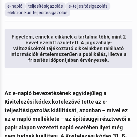
e-napló
teljesítésigazolás
e-teljesítésigazolás
elektronikus teljesítésigazolás
Figyelem, ennek a cikknek a tartalma több, mint 2
évvel ezelőtt született. A jogszabály-
változásokról tájékoztató cikkeinkben található
információk értelemszerűen a publikálás, illetve a
frissítés időpontjában érvényesek.
Az e-napló bevezetésének egyidejűleg a
Kivitelezési kódex kötelezővé tette az e-
teljesítésigazolás kiállítását, azonban – mivel ez
az e-napló melléklete – az építésügyi résztvevői a
papír alapon vezetett napló esetében ilyet még
nem tudnak kiállítani. A Kivitelezési kódex 31. §-