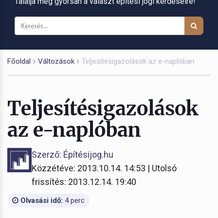
Találja meg gyorsan a választ építési jogi kérdéseire!
Főoldal
Változások
Teljesítésigazolások az e-naplóban
Teljesítésigazolások
az e-naplóban
Szerző: Építésijog.hu
Közzétéve: 2013.10.14. 14:53 | Utolsó
frissítés: 2013.12.14. 19:40
Olvasási idő:
4 perc