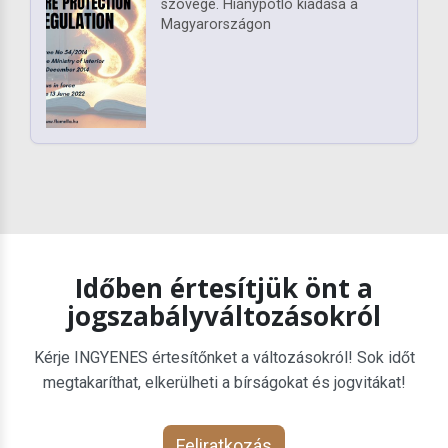
szövege. Hiánypótló kiadása a
Magyarországon
Időben értesítjük önt a
jogszabályváltozásokról
Kérje INGYENES értesítőnket a változásokról! Sok időt
megtakaríthat, elkerülheti a bírságokat és jogvitákat!
Feliratkozás