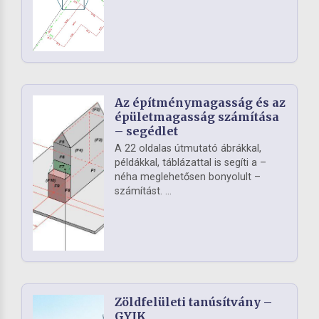
Az építménymagasság és az
épületmagasság számítása
– segédlet
A 22 oldalas útmutató ábrákkal,
példákkal, táblázattal is segíti a –
néha meglehetősen bonyolult –
számítást. ...
Zöldfelületi tanúsítvány –
GYIK