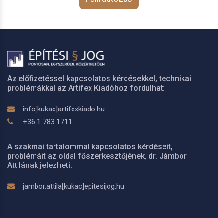
Az előfizetéssel kapcsolatos kérdésekkel, technikai
problémákkal az Artifex Kiadóhoz fordulhat:
info[kukac]artifexkiado.hu
+36 1 783 1711
A szakmai tartalommal kapcsolatos kérdéseit,
problémáit az oldal főszerkesztőjének, dr. Jámbor
Attilának jelezheti:
jambor.attila[kukac]epitesijog.hu