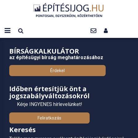
BÍRSÁGKALKULÁTOR
az építésügyi bírság meghatározásához
Érdekel
Időben értesítjük önt a
jogszabályváltozásokról
Kérje INGYENES hírlevelünket!
Feliratkozás
Keresés