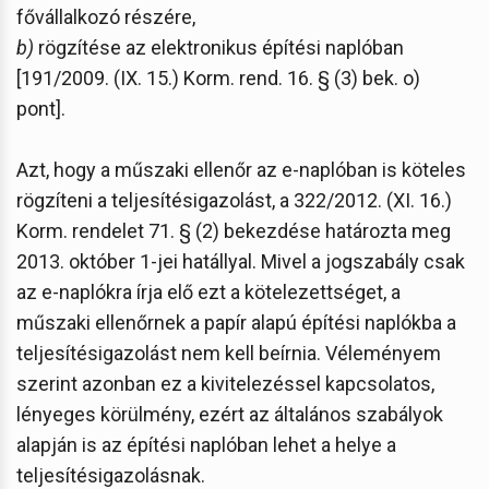
fővállalkozó részére,
b)
rögzítése az elektronikus építési naplóban
[191/2009. (IX. 15.) Korm. rend. 16. § (3) bek. o)
pont].
Azt, hogy a műszaki ellenőr az e-naplóban is köteles
rögzíteni a teljesítésigazolást, a 322/2012. (XI. 16.)
Korm. rendelet 71. § (2) bekezdése határozta meg
2013. október 1-jei hatállyal. Mivel a jogszabály csak
az e-naplókra írja elő ezt a kötelezettséget, a
műszaki ellenőrnek a papír alapú építési naplókba a
teljesítésigazolást nem kell beírnia. Véleményem
szerint azonban ez a kivitelezéssel kapcsolatos,
lényeges körülmény, ezért az általános szabályok
alapján is az építési naplóban lehet a helye a
teljesítésigazolásnak.