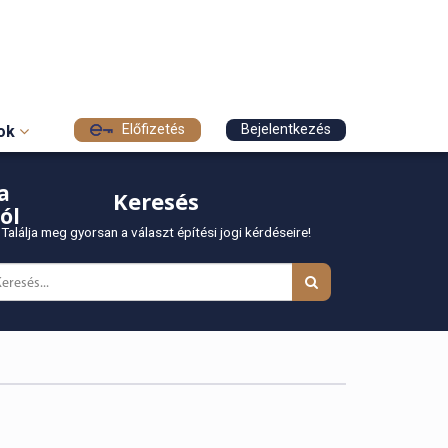
Előfizetés
Bejelentkezés
sok
a
Keresés
ól
Találja meg gyorsan a választ építési jogi kérdéseire!