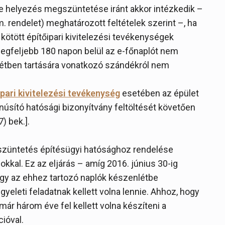
e helyezés megszüntetése iránt akkor intézkedik –
m. rendelet) meghatározott feltételek szerint –, ha
ötött építőipari kivitelezési tevékenységek
legfeljebb 180 napon belül az e-főnaplót nem
létben tartására vonatkozó szándékról nem
pari kivitelezési tevékenység
esetében az épület
núsító hatósági bizonyítvány feltöltését követően
7) bek.].
züntetés építésügyi hatósághoz rendelése
sokkal. Ez az eljárás – amíg 2016. június 30-ig
, így az ehhez tartozó naplók készenlétbe
eleti feladatnak kellett volna lennie. Ahhoz, hogy
 már három éve fel kellett volna készíteni a
ióval.