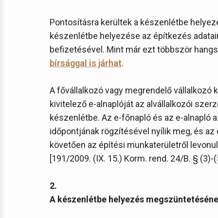
Pontosításra kerültek a készenlétbe helyezés
készenlétbe helyezése az építkezés adatai
befizetésével. Mint már ezt többször hang
bírsággal is járhat
.
A fővállalkozó vagy megrendelő vállalkozó ki
kivitelező e-alnaplóját az alvállalkozói sze
készenlétbe. Az e-főnapló és az e-alnapló a
időpontjának rögzítésével nyílik meg, és az
követően az építési munkaterületről levonul
[191/2009. (IX. 15.) Korm. rend. 24/B. § (3)-(
2.
A készenlétbe helyezés megszüntetéséne