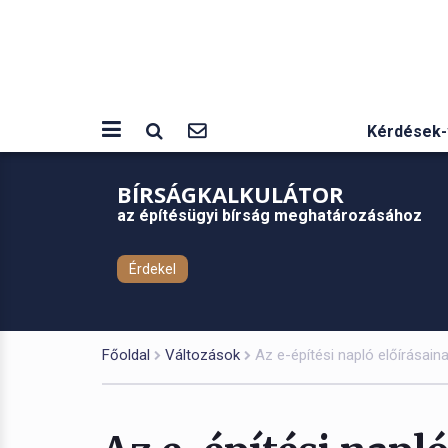
Kérdések-
BÍRSÁGKALKULÁTOR
az építésügyi bírság meghatározásához
Érdekel
Főoldal
Változások
Az e-építési napló előírásain