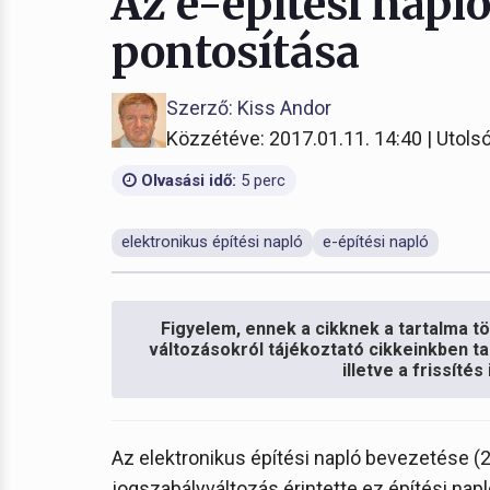
Az e-építési napl
pontosítása
Szerző: Kiss Andor
Közzétéve: 2017.01.11. 14:40 | Utolsó
Olvasási idő:
5 perc
elektronikus építési napló
e-építési napló
Figyelem, ennek a cikknek a tartalma töb
változásokról tájékoztató cikkeinkben ta
illetve a frissíté
Az elektronikus építési napló bevezetése (
jogszabályváltozás érintette ez építési n