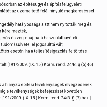
sorban az építésügyi és építésfelügyeleti
enlétét az üzemeltető felé irányuló megkereséssel
engedély hatályossága alatt nem nyitották meg és
m kérelmezték,
ogerős és végrehajtható használatbavételi
tudomásulvétellel jogosulttá vált,
kötés esetén, ha a teljesítésigazolás feltöltése
lt [191/2009. (IX. 15.) Korm. rend. 24/B. § (6)-(6)
ik a hiányzó építési tevékenységek elvégzésének
tóság e tevékenységek befejezését követően
191/2009. (IX. 15.) Korm. rend. 24/B. § (7) bek.].