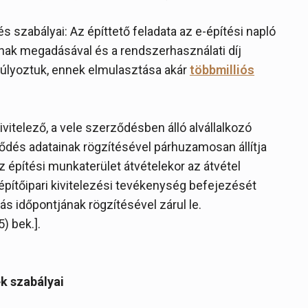
 szabályai: Az építtető feladata az e-építési napló
nak megadásával és a rendszerhasználati díj
súlyoztuk, ennek elmulasztása akár
többmilliós
vitelező, a vele szerződésben álló alvállalkozó
rződés adatainak rögzítésével párhuzamosan állítja
z építési munkaterület átvételekor az átvétel
 építőipari kivitelezési tevékenység befejezését
ás időpontjának rögzítésével zárul le.
5) bek.].
k szabályai