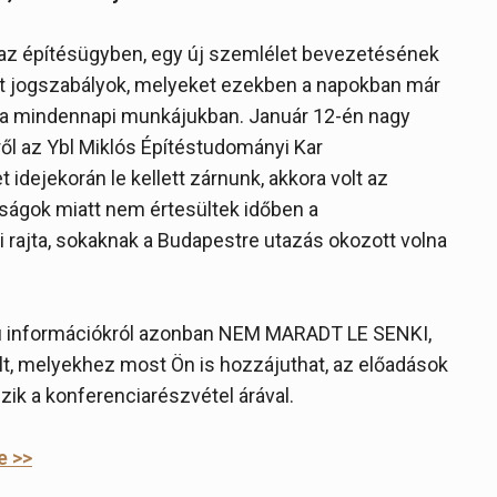
s” az építésügyben, egy új szemlélet bevezetésének
tt jogszabályok, melyeket ezekben a napokban már
 a mindennapi munkájukban. Január 12-én nagy
rről az Ybl Miklós Építéstudományi Kar
idejekorán le kellett zárnunk, akkora volt az
ságok miatt nem értesültek időben a
i rajta, sokaknak a Budapestre utazás okozott volna
ú információkról azonban NEM MARADT LE SENKI,
lt, melyekhez most Ön is hozzájuthat, az előadások
zik a konferenciarészvétel árával.
e >>