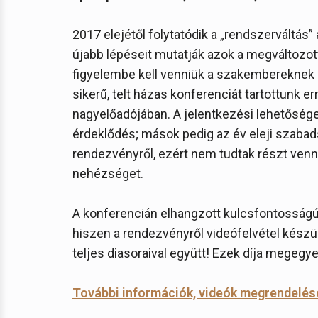
2017 elejétől folytatódik a „rendszerváltá
újabb lépéseit mutatják azok a megváltozo
figyelembe kell venniük a szakembereknek
sikerű, telt házas konferenciát tartottunk e
nagyelőadójában. A jelentkezési lehetőséget 
érdeklődés; mások pedig az év eleji szabad
rendezvényről, ezért nem tudtak részt venn
nehézséget.
A konferencián elhangzott kulcsfontosság
hiszen a rendezvényről videófelvétel készü
teljes diasoraival együtt! Ezek díja megegye
További információk, videók megrendelés