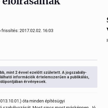
ó előírásainak
 frissítés: 2017.02.02. 16:03
b, mint 2 évvel ezelőtt született. A jogszabály-
lálható információk értelemszerűen a publikálás,
s időpontjában érvényesek.
2013.10.01.) óta minden építésügyi
apló szabályozását. Most sincs most másképpen. Jó