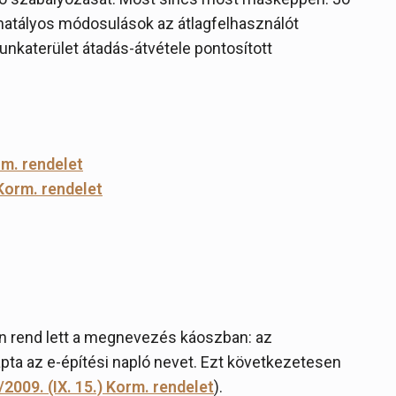
l hatályos módosulások az átlagfelhasználót
unkaterület átadás-átvétele pontosított
rm. rendelet
 Korm. rendelet
n rend lett a megnevezés káoszban: az
pta az e-építési napló nevet. Ezt következetesen
/2009. (IX. 15.) Korm. rendelet
).