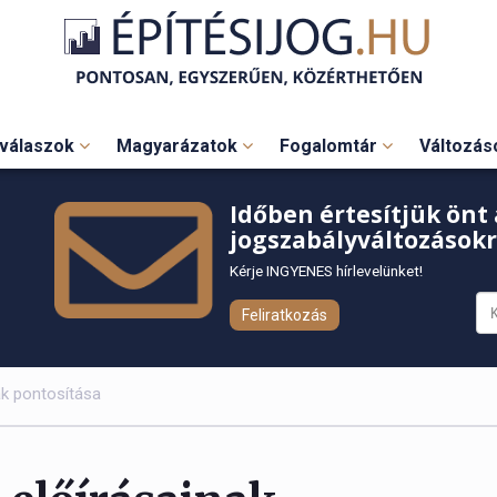
válaszok
Magyarázatok
Fogalomtár
Változá
Időben értesítjük önt 
jogszabályváltozásokr
Kérje INGYENES hírlevelünket!
Feliratkozás
ak pontosítása