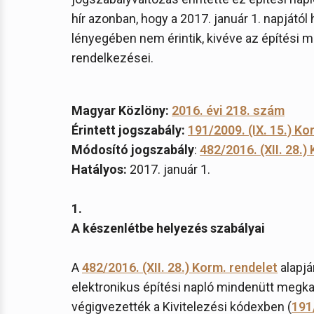
hír azonban, hogy a 2017. január 1. napjátó
lényegében nem érintik, kivéve az építési m
rendelkezései.
Magyar Közlöny:
2016. évi 218. szám
Érintett jogszabály:
191/2009. (IX. 15.) Ko
Módosító jogszabály
:
482/2016. (XII. 28.)
Hatályos:
2017. január 1.
1.
A készenlétbe helyezés szabályai
A
482/2016. (XII. 28.) Korm. rendelet
alapjá
elektronikus építési napló mindenütt megka
végigvezették a Kivitelezési kódexben (
191