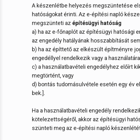
A készenlétbe helyezés megszüntetése első
hatóságokat érinti. Az e-építési napló kész
megszünteti az
építésügyi hatóság
a) ha az e-főnaplót az építésügyi hatósági 
az engedély hatályának hosszabbítását se
b) ha az építtető az elkészült építményre j
engedéllyel rendelkezik vagy a használatára 
c) a használatbavételi engedélyhez előírt ki
megtörtént, vagy
d) bontás tudomásulvétele esetén egy év elte
bek.].
Ha a használatbavételi engedély rendelkez
kötelezettségéről, akkor az építésügyi ha
szünteti meg az e-építési napló készenlétét [