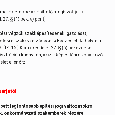
ellékleteikbe az építtető megbízottja is
 27. § (1) bek. a) pont].
zést végzők szakképesítésének igazolását,
etésre szóló szerződését a készenléti tárhelyre a
. (IX. 15.) Korm. rendelet 27. § (6) bekezdése
nisztrációs könnyítés, a szakképesítésre vonatkozó
let ellenőrzi.
uárjától
épett legfontosabb építési jogi változásokról
zók, önkormányzati szakemberek részére