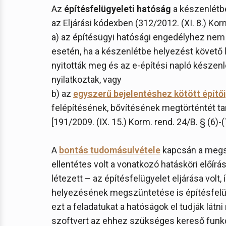
Az
építésfelügyeleti hatóság
a készenlétb
az Eljárási kódexben (312/2012. (XI. 8.) Kor
a) az építésügyi hatósági engedélyhez nem k
esetén, ha a készenlétbe helyezést követő 
nyitották meg és az e-építési napló készen
nyilatkoztak, vagy
b) az
egyszerű bejelentéshez kötött építői
felépítésének, bővítésének megtörténtét ta
[191/2009. (IX. 15.) Korm. rend. 24/B. § (6)-(
A
bontás tudomásulvétele
kapcsán a megs
ellentétes volt a vonatkozó hatásköri előírá
létezett – az építésfelügyelet eljárása volt
helyezésének megszüntetése is építésfelügy
ezt a feladatukat a hatóságok el tudják látni
szoftvert az ehhez szükséges kereső funkc