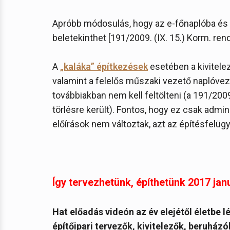
Apróbb módosulás, hogy az e-főnaplóba és m
beletekinthet [191/2009. (IX. 15.) Korm. rend.
A
„kaláka” építkezések
esetében a kivitele
valamint a felelős műszaki vezető naplóvez
továbbiakban nem kell feltölteni (a 191/2009
törlésre került). Fontos, hogy ez csak admi
előírások nem változtak, azt az építésfelügye
Így tervezhetünk, építhetünk 2017 jan
Hat előadás videón az év elejétől életbe l
építőipari tervezők, kivitelezők, beruhá