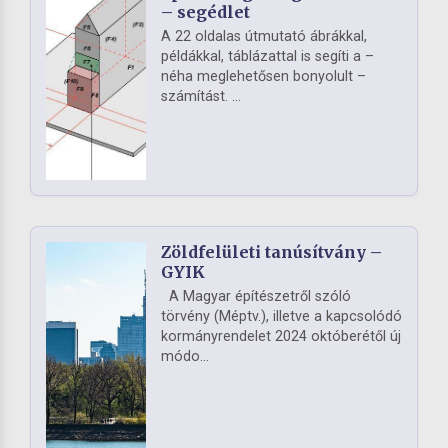
– segédlet
A 22 oldalas útmutató ábrákkal,
példákkal, táblázattal is segíti a –
néha meglehetősen bonyolult –
számítást. ...
Zöldfelületi tanúsítvány –
GYIK
A Magyar építészetről szóló
törvény (Méptv.), illetve a kapcsolódó
kormányrendelet 2024 októberétől új
módo...