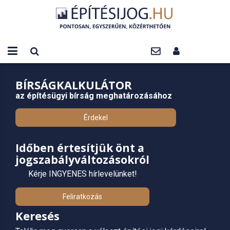
BÍRSÁGKALKULÁTOR
az építésügyi bírság meghatározásához
Érdekel
Időben értesítjük önt a
jogszabályváltozásokról
Kérje INGYENES hírlevelünket!
Feliratkozás
Keresés