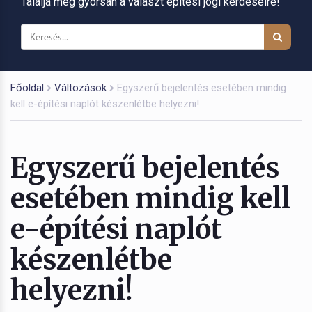
Találja meg gyorsan a választ építési jogi kérdéseire!
Főoldal
Változások
Egyszerű bejelentés esetében mindig
kell e-építési naplót készenlétbe helyezni!
Egyszerű bejelentés
esetében mindig kell
e-építési naplót
készenlétbe
helyezni!