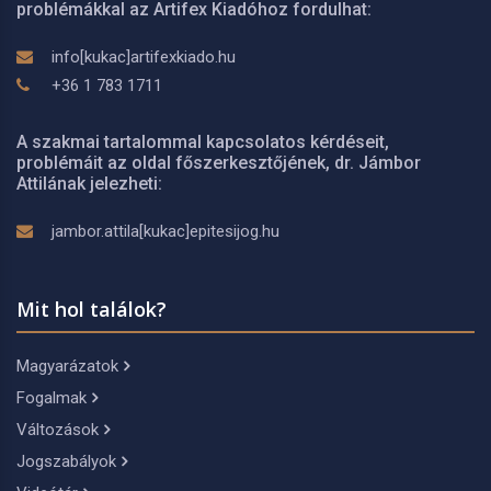
problémákkal az Artifex Kiadóhoz fordulhat:
info[kukac]artifexkiado.hu
+36 1 783 1711
A szakmai tartalommal kapcsolatos kérdéseit,
problémáit az oldal főszerkesztőjének, dr. Jámbor
Attilának jelezheti:
jambor.attila[kukac]epitesijog.hu
Mit hol találok?
Magyarázatok
Fogalmak
Változások
Jogszabályok