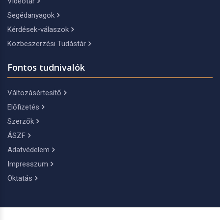
Videótár
Segédanyagok
Kérdések-válaszok
Közbeszerzési Tudástár
Fontos tudnivalók
Változásértesítő
Előfizetés
Szerzők
ÁSZF
Adatvédelem
Impresszum
Oktatás