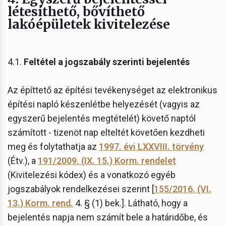
létesíthető, bővíthető
lakóépületek kivitelezése
4.1.
Feltétel a jogszabály szerinti bejelentés
Az építtető az építési tevékenységet az elektronikus
építési napló készenlétbe helyezését (vagyis az
egyszerű bejelentés megtételét) követő naptól
számított - tizenöt nap elteltét követően kezdheti
meg és folytathatja az
1997. évi LXXVIII. törvény
(Étv.), a
191/2009. (IX. 15.) Korm. rendelet
(Kivitelezési kódex) és a vonatkozó egyéb
jogszabályok rendelkezései szerint [
155/2016. (VI.
13.) Korm. rend.
4. § (1) bek.]. Látható, hogy a
bejelentés napja nem számít bele a határidőbe, és