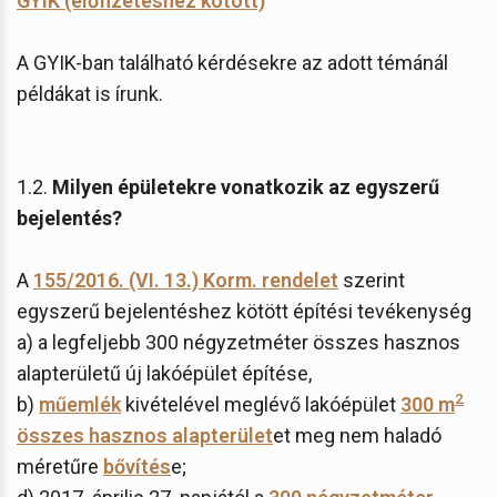
GYIK (előfizetéshez kötött)
A GYIK-ban található kérdésekre az adott témánál
példákat is írunk.
1.2.
Milyen épületekre vonatkozik az egyszerű
bejelentés?
A
155/2016. (VI. 13.) Korm. rendelet
szerint
egyszerű bejelentéshez kötött építési tevékenység
a) a legfeljebb 300 négyzetméter összes hasznos
alapterületű új lakóépület építése,
2
b)
műemlék
kivételével meglévő lakóépület
300 m
összes hasznos alapterület
et meg nem haladó
méretűre
bővítés
e;