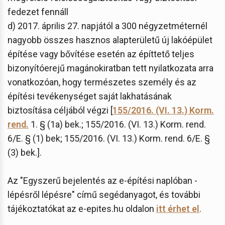
fedezet fennáll
d) 2017. április 27. napjától a 300 négyzetméternél
nagyobb összes hasznos alapterületű új lakóépület
építése vagy bővítése esetén az építtető teljes
bizonyítóerejű magánokiratban tett nyilatkozata arra
vonatkozóan, hogy természetes személy és az
építési tevékenységet saját lakhatásának
biztosítása céljából végzi [
155/2016. (VI. 13.) Korm.
rend.
1. § (1a) bek.; 155/2016. (VI. 13.) Korm. rend.
6/E. § (1) bek; 155/2016. (VI. 13.) Korm. rend. 6/E. §
(3) bek.].
Az "Egyszerű bejelentés az e-építési naplóban -
lépésről lépésre" című segédanyagot, és további
tájékoztatókat az e-epites.hu oldalon
itt érhet el
.