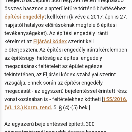
meglévő lakóépület 300 négyzetmétert meghaladó
összes hasznos alapterületűre történő bővítéséhez
építési engedély
t kell kérni (kivéve a 2017. április 27.
napjától hatályos előírásoknak megfelelő építési
tevékenységeket). Az építési engedély iránti
kérelmet az
Eljárási kódex
szerint kell
előterjeszteni. Az építési engedély iránti kérelemben
az építésügyi hatóság az építési engedély
megadásának feltételeit az épület egésze
tekintetében, az Eljárási kódex szabályai szerint
vizsgálja. Ennek során az építési engedély
megadását - az egyszerű bejelentéssel érintett rész
vonatkozásában is - feltételekhez kötheti [
155/2016.
(VI. 13.) Korm. rend.
5. § (4)-(5) bek.].
Az egyszerű bejelentéssel épített, 300