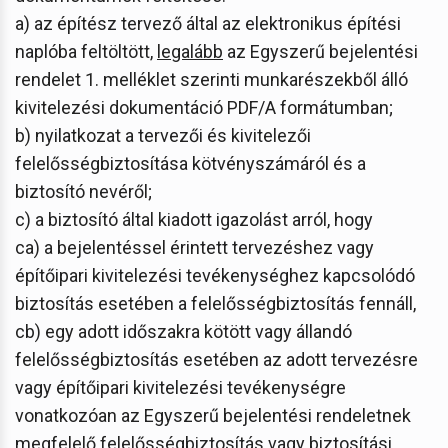
a) az építész tervező által az elektronikus építési
naplóba feltöltött,
legalább
az Egyszerű bejelentési
rendelet 1. melléklet szerinti munkarészekből álló
kivitelezési dokumentáció PDF/A formátumban;
b) nyilatkozat a tervezői és kivitelezői
felelősségbiztosítása kötvényszámáról és a
biztosító nevéről;
c) a biztosító által kiadott igazolást arról, hogy
ca) a bejelentéssel érintett tervezéshez vagy
építőipari kivitelezési tevékenységhez kapcsolódó
biztosítás esetében a felelősségbiztosítás fennáll,
cb) egy adott időszakra kötött vagy állandó
felelősségbiztosítás esetében az adott tervezésre
vagy építőipari kivitelezési tevékenységre
vonatkozóan az Egyszerű bejelentési rendeletnek
megfelelő felelősségbiztosítás vagy biztosítási