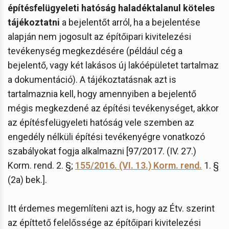
építésfelügyeleti hatóság haladéktalanul köteles
tájékoztatni
a bejelentőt arról, ha a bejelentése
alapján nem jogosult az építőipari kivitelezési
tevékenység megkezdésére (például cég a
bejelentő, vagy két lakásos új lakóépületet tartalmaz
a dokumentáció). A tájékoztatásnak azt is
tartalmaznia kell, hogy amennyiben a bejelentő
mégis megkezdené az építési tevékenységet, akkor
az építésfelügyeleti hatóság vele szemben az
engedély nélküli építési tevékenyégre vonatkozó
szabályokat fogja alkalmazni [97/2017. (IV. 27.)
Korm. rend. 2. §;
155/2016. (VI. 13.) Korm. rend.
1. §
(2a) bek.].
Itt érdemes megemlíteni azt is, hogy az Étv. szerint
az építtető felelőssége az építőipari kivitelezési