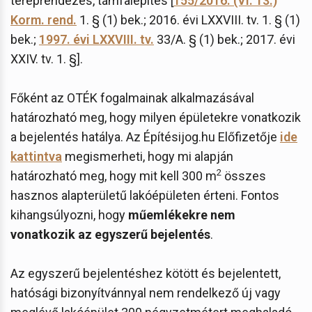
tereprendezés, támfalépítés [
155/2016. (VI. 13.)
Korm. rend.
1. § (1) bek.; 2016. évi LXXVIII. tv. 1. § (1)
bek.;
1997. évi LXXVIII. tv.
33/A. § (1) bek.; 2017. évi
XXIV. tv. 1. §].
Főként az OTÉK fogalmainak alkalmazásával
határozható meg, hogy milyen épületekre vonatkozik
a bejelentés hatálya. Az Építésijog.hu Előfizetője
ide
kattintva
megismerheti, hogy mi alapján
2
határozható meg, hogy mit kell 300 m
összes
hasznos alapterületű lakóépületen érteni. Fontos
kihangsúlyozni, hogy
műemlékekre nem
vonatkozik az egyszerű bejelentés
.
Az egyszerű bejelentéshez kötött és bejelentett,
hatósági bizonyítvánnyal nem rendelkező új vagy