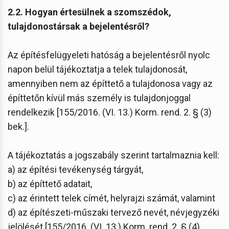
2.2. Hogyan értesülnek a szomszédok,
tulajdonostársak a bejelentésről?
Az építésfelügyeleti hatóság a bejelentésről nyolc
napon belül tájékoztatja a telek tulajdonosát,
amennyiben nem az építtető a tulajdonosa vagy az
építtetőn kívül más személy is tulajdonjoggal
rendelkezik [155/2016. (VI. 13.) Korm. rend. 2. § (3)
bek.].
A tájékoztatás a jogszabály szerint tartalmaznia kell:
a) az építési tevékenység tárgyát,
b) az építtető adatait,
c) az érintett telek címét, helyrajzi számát, valamint
d) az építészeti-műszaki tervező nevét, névjegyzéki
jelölését [155/2016. (VI. 13.) Korm. rend. 2. § (4)