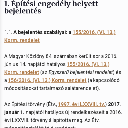
1.
Építési engedély helyett
bejelentés
1.1.
A bejelentés szabályai: a
155/2016. (VI. 13.)
Korm. rendelet
A Magyar Közlöny 84. számában került sor a 2016.
június 14. napjától hatályos
155/2016. (VI. 13.)
Korm. rendelet
(az
Egyszerű bejelentési rendelet
) és
a
156/2016. (VI. 13.) Korm. rendelet
(a kapcsolódó
módosításokat tartalmazó salátarendelet).
Az Építési törvény (Étv.,
1997. évi LXXVIII. tv.
)
2017.
január 1.
napjától hatályos új rendelkezéseit a 2016.
évi LXXVIII. törvény állapította meg. Az Étv.