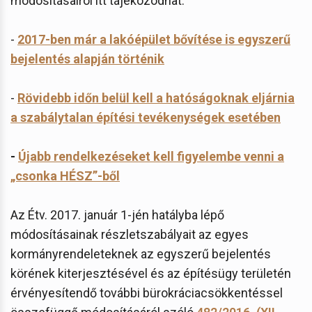
módosításairól itt tájékozódhat:
-
2017-ben már a lakóépület bővítése is egyszerű
bejelentés alapján történik
-
Rövidebb időn belül kell a hatóságoknak eljárnia
a szabálytalan építési tevékenységek esetében
-
Újabb rendelkezéseket kell figyelembe venni a
„csonka HÉSZ”-ből
Az Étv. 2017. január 1-jén hatályba lépő
módosításainak részletszabályait az egyes
kormányrendeleteknek az egyszerű bejelentés
körének kiterjesztésével és az építésügy területén
érvényesítendő további bürokráciacsökkentéssel