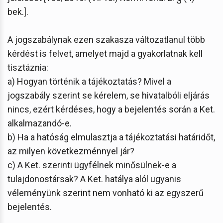
bek.].
A jogszabálynak ezen szakasza változatlanul több
kérdést is felvet, amelyet majd a gyakorlatnak kell
tisztáznia:
a) Hogyan történik a tájékoztatás? Mivel a
jogszabály szerint se kérelem, se hivatalbóli eljárás
nincs, ezért kérdéses, hogy a bejelentés során a Ket.
alkalmazandó-e.
b) Ha a hatóság elmulasztja a tájékoztatási határidőt,
az milyen következménnyel jár?
c) A Ket. szerinti ügyfélnek minősülnek-e a
tulajdonostársak? A Ket. hatálya alól ugyanis
véleményünk szerint nem vonható ki az egyszerű
bejelentés.