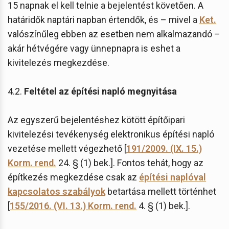
15 napnak el kell telnie a bejelentést követően. A
határidők naptári napban értendők, és – mivel a
Ket.
valószínűleg ebben az esetben nem alkalmazandó –
akár hétvégére vagy ünnepnapra is eshet a
kivitelezés megkezdése.
4.2.
Feltétel az építési napló megnyitása
Az egyszerű bejelentéshez kötött építőipari
kivitelezési tevékenység elektronikus építési napló
vezetése mellett végezhető [
191/2009. (IX. 15.)
Korm. rend.
24. § (1) bek.]. Fontos tehát, hogy az
építkezés megkezdése csak az
építési naplóval
kapcsolatos szabályok
betartása mellett történhet
[
155/2016. (VI. 13.) Korm. rend.
4. § (1) bek.].