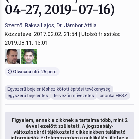
04-27, 2019-07-16)
Szerző: Baksa Lajos, Dr. Jámbor Attila
Közzétéve: 2017.02.02. 21:54 | Utolsó frissítés:
2019.08.11. 13:01
Olvasási idő:
26 perc
Egyszerű bejelentéshez kötött építési tevékenység
egyszerű bejelentés
tervezői művezetés
csonka HÉSZ
Figyelem, ennek a cikknek a tartalma több, mint 2
évvel ezelőtt született. A jogszabály-
változásokról tájékoztató cikkeinkben található
információk értelemszerűen a publikálás, illetve a