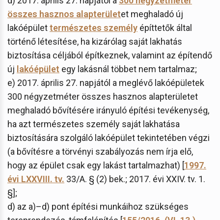
d) 2017. április 27. napjától a
300 négyzetméter
összes hasznos alapterület
et meghaladó új
lakóépület
természetes személy
építtetők által
történő létesítése, ha kizárólag saját lakhatás
biztosítása céljából építkeznek, valamint az építendő
új
lakóépület
egy lakásnál többet nem tartalmaz;
e) 2017. április 27. napjától a meglévő lakóépületek
300 négyzetméter összes hasznos alapterületet
meghaladó bővítésére irányuló építési tevékenység,
ha azt természetes személy saját lakhatása
biztosítására szolgáló lakóépület tekintetében végzi
(a bővítésre a törvényi szabályozás nem írja elő,
hogy az épület csak egy lakást tartalmazhat) [
1997.
évi LXXVIII. tv.
33/A. § (2) bek.; 2017. évi XXIV. tv. 1.
§];
d) az a)–d) pont építési munkáihoz szükséges