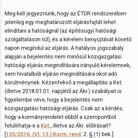
Meg kell jegyeznünk, hogy az ÉTDR rendszerében
jelenleg egy meghatározott eljárásfajtát lehet
elindítani a hatóságnál (az építésügyi hatósági
szolgáltatáson túl), és a kérelem benyújtását követő
napon megindul az eljárás. A hatályos jogszabály
alapján a bejelentés nem minősül közigazgatási
hatósági eljárás megindítására irányuló kérelemnek,
sem hivatalbóli eljárás megindítására okot adó
körülménynek. Kézenfekvő a megállapítás a Ket.
(illetve 2018.01.01. napjától az Ákr.) szabályait is
figyelembe véve, hogy a bejelentés nem
közigazgatási hatósági eljárás. Csak az a kérdés,
hogy a kormányrendelet ebből a szempontból
felülírhatja-e a
Ket.
, illetve az Ákr. előírásait?
[
155/2016. (VI. 13.) Korm. rend.
2. § (1) bek.].