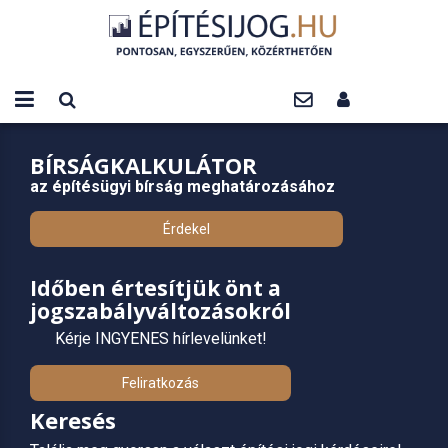
BÍRSÁGKALKULÁTOR
az építésügyi bírság meghatározásához
Érdekel
Időben értesítjük önt a
jogszabályváltozásokról
Kérje INGYENES hírlevelünket!
Feliratkozás
Keresés