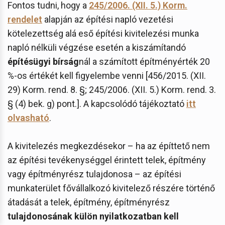
Fontos tudni, hogy a
245/2006. (XII. 5.) Korm.
rendelet
alapján az építési napló vezetési
kötelezettség alá eső építési kivitelezési munka
napló nélküli végzése esetén a kiszámítandó
építésügyi bírság
nál a számított építményérték 20
%-os értékét kell figyelembe venni [456/2015. (XII.
29) Korm. rend. 8. §; 245/2006. (XII. 5.) Korm. rend. 3.
§ (4) bek. g) pont.]. A kapcsolódó tájékoztató
itt
olvasható
.
A kivitelezés megkezdésekor – ha az építtető nem
az építési tevékenységgel érintett telek, építmény
vagy építményrész tulajdonosa – az építési
munkaterület fővállalkozó kivitelező részére történő
átadását a telek, építmény, építményrész
tulajdonosának külön nyilatkozatban kell