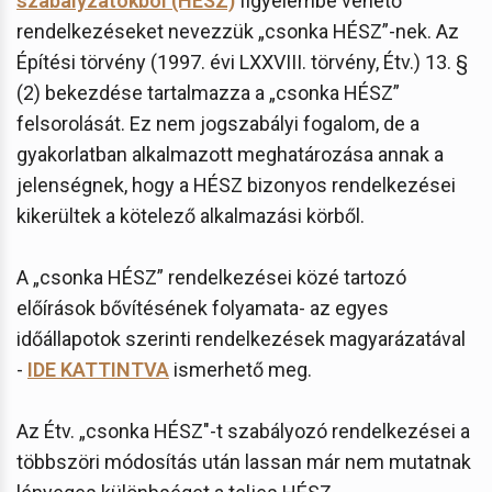
szabályzatokból (HÉSZ)
figyelembe vehető
rendelkezéseket nevezzük „csonka HÉSZ”-nek. Az
Építési törvény (1997. évi LXXVIII. törvény, Étv.) 13. §
(2) bekezdése tartalmazza a „csonka HÉSZ”
felsorolását. Ez nem jogszabályi fogalom, de a
gyakorlatban alkalmazott meghatározása annak a
jelenségnek, hogy a HÉSZ bizonyos rendelkezései
kikerültek a kötelező alkalmazási körből.
A „csonka HÉSZ” rendelkezései közé tartozó
előírások bővítésének folyamata- az egyes
időállapotok szerinti rendelkezések magyarázatával
-
IDE KATTINTVA
ismerhető meg.
Az Étv. „csonka HÉSZ"-t szabályozó rendelkezései a
többszöri módosítás után lassan már nem mutatnak