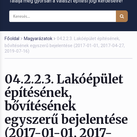
Találja meg gyorsan a választ építési jogi kérdéseire!
Főoldal
Magyarázatok
04.2.2.3. Lakóépület építésének,
bővítésének egyszerű bejelentése (2017-01-01, 2017-04-27,
2019-07-16)
04.2.2.3. Lakóépület
építésének,
bővítésének
egyszerű bejelentése
(2017-01-01, 2017-