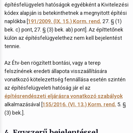
építésfelügyeleti hatóságok egyébként a Kivitelezési
kódex alapján is betekinthetnek a megnyitott építési
naplókba [
191/2009. (IX. 15.) Korm. rend.
27. § (1)
bek. c) pont, 27. § (3) bek. ab) pont]. Az építtetőnek
külön az építésfelügyelethez nem kell bejelentést
tennie.
Az Étv-ben rögzített bontási, vagy a terep
felszínének eredeti állapota visszaállítására
vonatkozó kötelezettség fennállása esetén szintén
az építésfelügyeleti hatóság jár el az
építésrendészeti eljárásra vonatkozó szabályok
alkalmazásával [
155/2016. (VI. 13.) Korm. rend.
5. §
(3) bek.].
4.
Egyszerű bejelentéssel