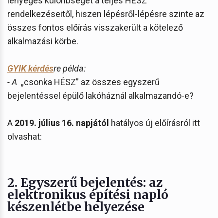
lényeges különbséget a teljes HÉSZ
rendelkezéseitől, hiszen lépésről-lépésre szinte az
összes fontos előírás visszakerült a kötelező
alkalmazási körbe.
GYIK kérdés
re példa:
- A
„csonka HÉSZ” az összes egyszerű
bejelentéssel épülő lakóháznál alkalmazandó-e?
A
2019. július 16. napjától
hatályos új előírásról itt
olvashat:
2.
Egyszerű bejelentés: az
elektronikus építési napló
készenlétbe helyezése