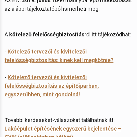
Az Étv.
2019. július 16
-én hatályba lépő módosításait
az alábbi tájékoztatóból ismerheti meg:
A
kötelező felelősségbiztosítás
ról itt tájékozódhat:
-
Kötelező tervezői és kivitelezői
felelősségbiztosítás: kinek kell megkötnie?
-
Kötelező tervezői és kivitelezői
felelősségbiztosítás az építőiparban,
egyszerűbben, mint gondolná!
További kérdéseket-válaszokat találhatnak itt:
Lakóépület építésének egyszerű bejelentése –