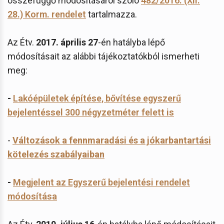
összefüggő módosításáról szóló
482/2016. (XII.
28.) Korm. rendelet
tartalmazza.
Az Étv.
2017. április 27
-én hatályba lépő
módosításait az alábbi tájékoztatókból ismerheti
meg:
-
Lakóépületek építése, bővítése egyszerű
bejelentéssel 300 négyzetméter felett is
-
Változások a fennmaradási és a jókarbantartási
kötelezés szabályaiban
-
Megjelent az Egyszerű bejelentési rendelet
módosítása