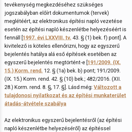
tevékenység megkezdéséhez szükséges
jogszabályban előírt dokumentumok (tervek)
meglétéért, az elektronikus építési napló vezetése
esetén az építési napló készenlétbe helyezéséért is
fennáll [
1997. évi LXXVIII. tv.
43. § (1) bek. f) pont]. A
kivitelező is köteles ellenőrizni, hogy az egyszerű
bejelentés hatálya alá eső építések esetében az
egyszerű bejelentés megtörtént-e [
191/2009. (IX.
15.) Korm. rend.
12. § (1a) bek. b) pont; 191/2009.
(IX. 15.) Korm. rend. 42. § (10) bek.; 482/2016. (XII.
28.) Korm. rend. 8. §, 17. §]. Lásd még:
Változott a
tulajdonosi nyilatkozat és az építési munkaterület
átadás-átvétele szabálya
Az elektronikus egyszerű bejelentésről (az építési
napló készenlétbe helyezéséről) az építéssel