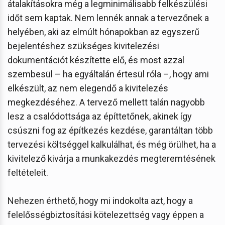
átalakításokra még a legminimálisabb felkészülési
időt sem kaptak. Nem lennék annak a tervezőnek a
helyében, aki az elmúlt hónapokban az egyszerű
bejelentéshez szükséges kivitelezési
dokumentációt készítette elő, és most azzal
szembesül – ha egyáltalán értesül róla –, hogy ami
elkészült, az nem elegendő a kivitelezés
megkezdéséhez. A tervező mellett talán nagyobb
lesz a csalódottsága az építtetőnek, akinek így
csúszni fog az építkezés kezdése, garantáltan több
tervezési költséggel kalkulálhat, és még örülhet, ha a
kivitelező kivárja a munkakezdés megteremtésének
feltételeit.
Nehezen érthető, hogy mi indokolta azt, hogy a
felelősségbiztosítási kötelezettség vagy éppen a