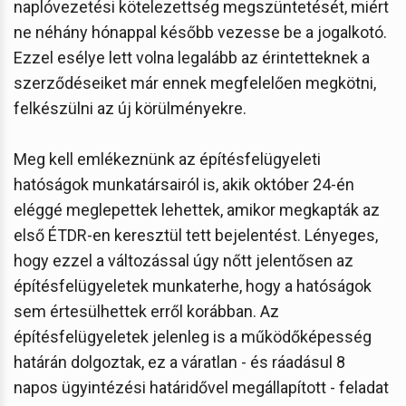
naplóvezetési kötelezettség megszüntetését, miért
ne néhány hónappal később vezesse be a jogalkotó.
Ezzel esélye lett volna legalább az érintetteknek a
szerződéseiket már ennek megfelelően megkötni,
felkészülni az új körülményekre.
Meg kell emlékeznünk az építésfelügyeleti
hatóságok munkatársairól is, akik október 24-én
eléggé meglepettek lehettek, amikor megkapták az
első ÉTDR-en keresztül tett bejelentést. Lényeges,
hogy ezzel a változással úgy nőtt jelentősen az
építésfelügyeletek munkaterhe, hogy a hatóságok
sem értesülhettek erről korábban. Az
építésfelügyeletek jelenleg is a működőképesség
határán dolgoztak, ez a váratlan - és ráadásul 8
napos ügyintézési határidővel megállapított - feladat