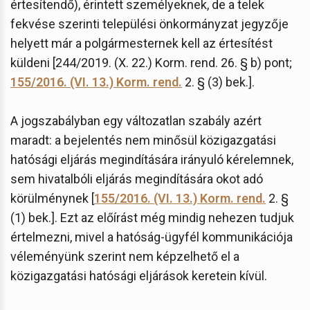
értesítendő), érintett személyeknek, de a telek
fekvése szerinti települési önkormányzat jegyzője
helyett már a polgármesternek kell az értesítést
küldeni [244/2019. (X. 22.) Korm. rend. 26. § b) pont;
155/2016. (VI. 13.) Korm. rend.
2. § (3) bek.].
A jogszabályban egy változatlan szabály azért
maradt: a bejelentés nem minősül közigazgatási
hatósági eljárás megindítására irányuló kérelemnek,
sem hivatalbóli eljárás megindítására okot adó
körülménynek [
155/2016. (VI. 13.) Korm. rend.
2. §
(1) bek.]. Ezt az előírást még mindig nehezen tudjuk
értelmezni, mivel a hatóság-ügyfél kommunikációja
véleményünk szerint nem képzelhető el a
közigazgatási hatósági eljárások keretein kívül.