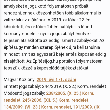
amelyeket a jogalkotó folyamatosan próbált
rendezni, ennek köszönhetően több alkalommal is
változtak az előírások. A 2019. október 22-én
kihirdetett, és október 24-én hatályba is lépett
kormányrendelet - nyolc jogszabályt érintve -
teljesen átalakította az eddig ismert szabályokat. Az
építésügy minden szereplőjének újra kell tanulnia
mindazt, amit az egyszerű bejelentés kapcsán eddig
elsajátított. Az Építésijog.hu portálon folyamatosan
tesszük közzé a kapcsolódó tájékoztatókat.
Magyar Közlöny:
2019. évi 171. szám
Érintett jogszabály: 244/2019. (X. 22.) Korm. rendelet
Módosító jogszabály:
238/2005. (X. 25.) Korm.
rendelet
,
245/2006. (XII. 5.) Korm. rendelet
,
134/2009. (VI. 23.) Korm. rendelet
,
191/2009. (IX.