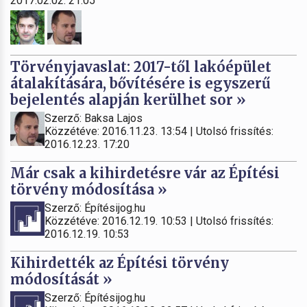
2017.02.02. 21:05
Törvényjavaslat: 2017-től lakóépület
átalakítására, bővítésére is egyszerű
bejelentés alapján kerülhet sor »
Szerző: Baksa Lajos
Közzétéve: 2016.11.23. 13:54 | Utolsó frissítés:
2016.12.23. 17:20
Már csak a kihirdetésre vár az Építési
törvény módosítása »
Szerző: Építésijog.hu
Közzétéve: 2016.12.19. 10:53 | Utolsó frissítés:
2016.12.19. 10:53
Kihirdették az Építési törvény
módosítását »
Szerző: Építésijog.hu