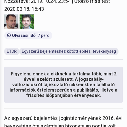
Közzétéve: 2019.10.24. 23:54 | Utolsó frissítés:
2020.03.18. 15:43
Olvasási idő:
7 perc
ÉTDR
Egyszerű bejelentéshez kötött építési tevékenység
Figyelem, ennek a cikknek a tartalma több, mint 2
évvel ezelőtt született. A jogszabály-
változásokról tájékoztató cikkeinkben található
információk értelemszerűen a publikálás, illetve a
frissítés időpontjában érvényesek.
Az egyszerű bejelentés jogintézményének 2016. évi
bevezetése óta számtalan bizonytalan pontja volt,