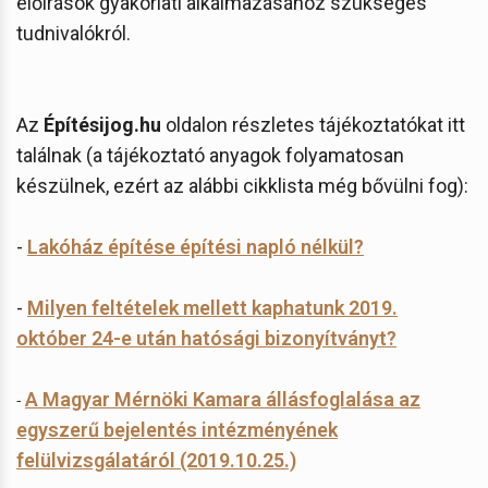
előírások gyakorlati alkalmazásához szükséges
tudnivalókról.
Az
Építésijog.hu
oldalon részletes tájékoztatókat itt
találnak (a tájékoztató anyagok folyamatosan
készülnek, ezért az alábbi cikklista még bővülni fog):
-
Lakóház építése építési napló nélkül?
-
Milyen feltételek mellett kaphatunk 2019.
október 24-e után hatósági bizonyítványt?
A Magyar Mérnöki Kamara állásfoglalása az
-
egyszerű bejelentés intézményének
felülvizsgálatáról (2019.10.25.)