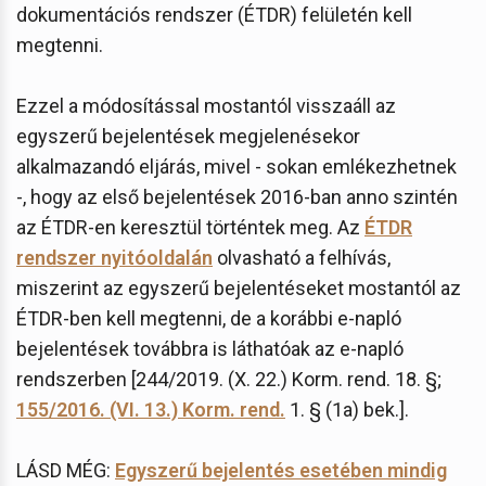
dokumentációs rendszer (ÉTDR) felületén kell
megtenni.
Ezzel a módosítással mostantól visszaáll az
egyszerű bejelentések megjelenésekor
alkalmazandó eljárás, mivel - sokan emlékezhetnek
-, hogy az első bejelentések 2016-ban anno szintén
az ÉTDR-en keresztül történtek meg. Az
ÉTDR
rendszer nyitóoldalán
olvasható a felhívás,
miszerint az egyszerű bejelentéseket mostantól az
ÉTDR-ben kell megtenni, de a korábbi e-napló
bejelentések továbbra is láthatóak az e-napló
rendszerben [244/2019. (X. 22.) Korm. rend. 18. §;
155/2016. (VI. 13.) Korm. rend.
1. § (1a) bek.].
LÁSD MÉG:
Egyszerű bejelentés esetében mindig