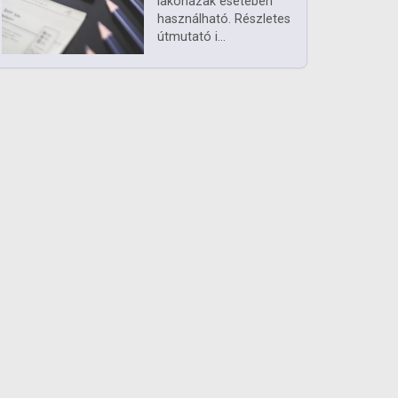
lakóházak esetében
használható. Részletes
útmutató i...