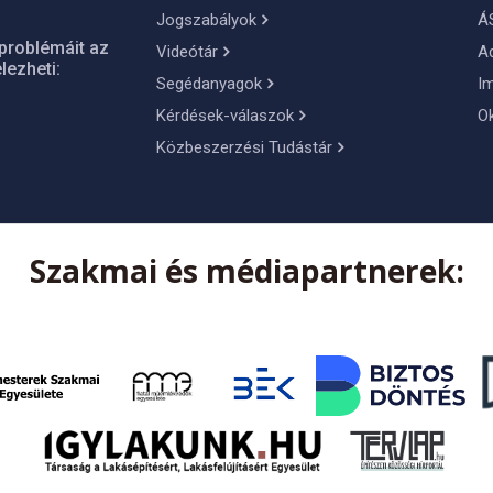
Jogszabályok
Á
problémáit az
Videótár
A
lezheti:
Segédanyagok
I
Kérdések-válaszok
O
Közbeszerzési Tudástár
Szakmai és médiapartnerek: