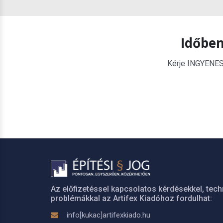
Időben
Kérje INGYENES é
Az előfizetéssel kapcsolatos kérdésekkel, tech
problémákkal az Artifex Kiadóhoz fordulhat:
info[kukac]artifexkiado.hu