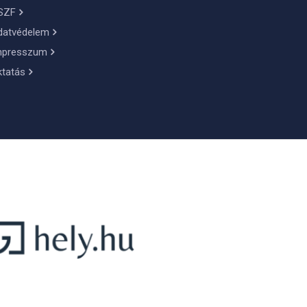
SZF
datvédelem
mpresszum
ktatás