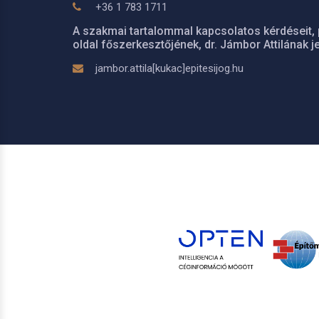
+36 1 783 1711
A szakmai tartalommal kapcsolatos kérdéseit, 
oldal főszerkesztőjének, dr. Jámbor Attilának je
jambor.attila[kukac]epitesijog.hu