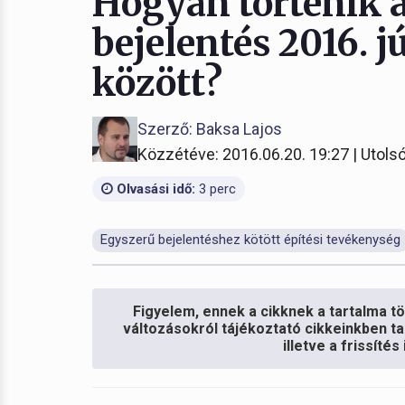
Hogyan történik 
bejelentés 2016. j
között?
Szerző: Baksa Lajos
Közzétéve: 2016.06.20. 19:27 | Utolsó
Olvasási idő:
3 perc
Egyszerű bejelentéshez kötött építési tevékenység
Figyelem, ennek a cikknek a tartalma töb
változásokról tájékoztató cikkeinkben ta
illetve a frissíté