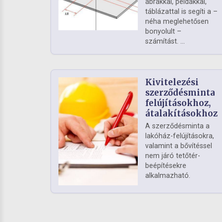
ábrákkal, példákkal,
táblázattal is segíti a –
néha meglehetősen
bonyolult –
számítást. ...
Kivitelezési
szerződésminta
felújításokhoz,
átalakításokhoz
A szerződésminta a
lakóház-felújításokra,
valamint a bővítéssel
nem járó tetőtér-
beépítésekre
alkalmazható.