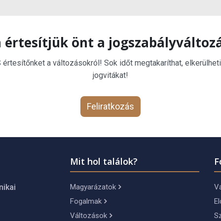
 értesítjük önt a jogszabályváltoz
rtesítőnket a változásokról! Sok időt megtakaríthat, elkerülheti
jogvitákat!
Feliratkozás
Mit hol találok?
F
Magyarázatok
Vá
nikai
Fogalmak
El
Változások
S