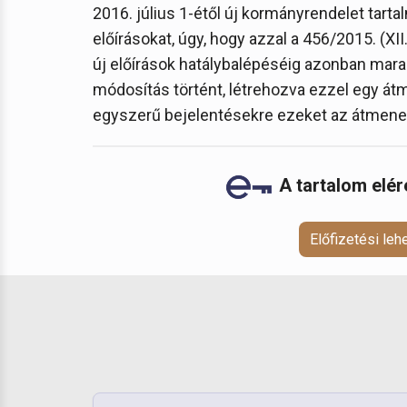
2016. július 1-étől új kormányrendelet tar
előírásokat, úgy, hogy azzal a 456/2015. (XII
új előírások hatálybalépéséig azonban mara
módosítás történt, létrehozva ezzel egy átme
egyszerű bejelentésekre ezeket az átmeneti
A tartalom elé
Előfizetési le