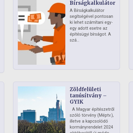
Bírságkalkulátor
A Bírságkalkulátor
segítségével pontosan
ki lehet számítani egy-
egy adott esetre az
építésügyi bírságot. A
szá...
Zöldfelületi
ág
tanúsítvány –
GYIK
A Magyar építészetről
szóló törvény (Méptv.),
illetve a kapcsolódó
kormányrendelet 2024