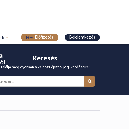
Előfizetés
Bejelentkezés
sok
a
Keresés
ól
Találja meg gyorsan a választ építési jogi kérdéseire!