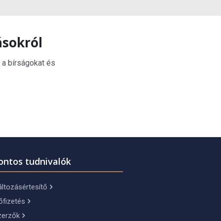
ásokról
 a bírságokat és
ontos tudnivalók
ltozásértesítő
őfizetés
zerzők