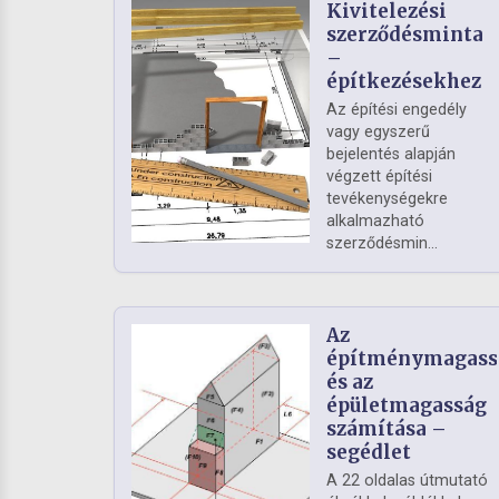
Kivitelezési
szerződésminta
–
építkezésekhez
Az építési engedély
vagy egyszerű
bejelentés alapján
végzett építési
tevékenységekre
alkalmazható
szerződésmin...
Az
építménymagass
és az
épületmagasság
számítása –
segédlet
A 22 oldalas útmutató