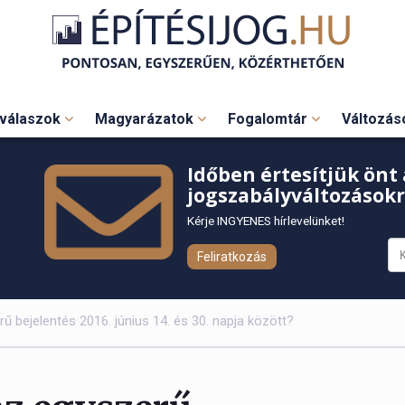
válaszok
Magyarázatok
Fogalomtár
Változá
Időben értesítjük önt 
jogszabályváltozásokr
Kérje INGYENES hírlevelünket!
Feliratkozás
ű bejelentés 2016. június 14. és 30. napja között?