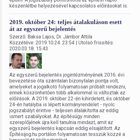
készenlétbe helyezésével kapcsolatos előírásokat is.
2019. október 24: teljes átalakuláson esett
át az egyszerű bejelentés
Szerző: Baksa Lajos, Dr. Jámbor Attila
Közzétéve: 2019.10.24. 23:54 | Utolsó frissítés:
2020.03.18. 15:43
Az egyszerű bejelentés jogintézményének 2016. évi
bevezetése óta számtalan bizonytalan pontja volt,
amelyeket a jogalkotó folyamatosan próbált rendezni,
ennek köszönhetően több alkalommal is változtak az
előírások. A 2019. október 22-én kihirdetett, és október
24-én hatályba is lépett kormányrendelet - nyolc
jogszabályt érintve - teljesen átalakította az eddig
ismert szabályokat. Az építésügy minden
szereplőjének újra kell tanulnia mindazt, amit az
egyszerű bejelentés kapcsán eddig elsajátított. Az
Építésijog.hu portálon folyamatosan tesszük közzé a