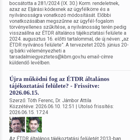
bocsátotta a 281/2024 (IX. 30.) Korm. rendeletnek,
azaz az Eljárási kódexnek az ügyfélkörre és a
nyilvánosságra vonatkozó módosítását. Előbbi
vonatkozásában megszűnne az ügyfél-fogalom
törvényellenes szűkítése, a nyilvánosság terén pedig
visszaállna az ÉTDR általános tájékoztatási felülete a
2024. augusztus 16. előtti tartalommal, de új néven: „az
ÉTDR nyilvános felülete”. A tervezetet 2026. június 20-
ig bárki véleményezheti a
tarsadalmiegyeztetes@kbm.gov.hu email-címre
küldendő levélben.
Újra működni fog az ÉTDR általános
tájékoztatási felülete? - Frissítve:
2026.06.15.
Szerző: Tóth Ferenc, Dr. Jámbor Attila
Közzétéve: 2026.06.10. 12:51 | Utolsó frissítés:
2026.06.15. 17:24
Az ÉTDR általános tájékoztatási felületét 2013-ban