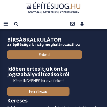
BÍRSÁGKALKULÁTOR
az építésügyi bírság meghatározásához
Érdekel
Időben értesítjük önt a
jogszabályváltozásokról
Kérje INGYENES hírlevelünket!
Feliratkozás
Keresés