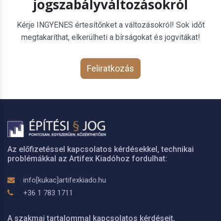
jogszabályváltozásokról
Kérje INGYENES értesítőnket a változásokról! Sok időt
megtakaríthat, elkerülheti a bírságokat és jogvitákat!
Feliratkozás
Az előfizetéssel kapcsolatos kérdésekkel, technikai
problémákkal az Artifex Kiadóhoz fordulhat:
info[kukac]artifexkiado.hu
+36 1 783 1711
A szakmai tartalommal kapcsolatos kérdéseit,