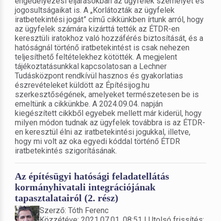
engedélyezési eljárásokban az ügyfelek személyét és
jogosultságaikat is. A „Korlátozták az ügyfelek
iratbetekintési jogát” című cikkünkben írtunk arról, hogy
az ügyfelek számára kizárttá tették az ÉTDR-en
keresztüli iratokhoz való hozzáférés biztosítását, és a
hatóságnál történő iratbetekintést is csak nehezen
teljesíthető feltételekhez kötötték. A megjelent
tájékoztatásunkkal kapcsolatosan a Lechner
Tudásközpont rendkívül hasznos és gyakorlatias
észrevételeket küldött az Építésijog.hu
szerkesztőségének, amelyeket természetesen be is
emeltünk a cikkünkbe. A 2024.09.04. napján
kiegészített cikkből egyebek mellett már kiderül, hogy
milyen módon tudnak az ügyfelek továbbra is az ÉTDR-
en keresztül élni az iratbetekintési jogukkal, illetve,
hogy mi volt az oka egyedi kóddal történő ÉTDR
iratbetekintés szigorításának.
Az építésügyi hatósági feladatellátás
kormányhivatali integrációjának
tapasztalatairól (2. rész)
Szerző: Tóth Ferenc
Közzétéve: 2021.07.01. 08:51 | Utolsó frissítés: