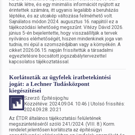
hozták létre, és egy minimális információt nyújtott az
érintettek számára, itt ugyanis legalább a beruházás
léptéke, és az utcakép változása felmérhető volt.
Sajnálatos módon 2024. augusztus 16. napjától ez a
tájékozódási lehetőség megszűnt. Vitézy Dávid 2026.
június 5-én bejelentette, hogy visszaállítják a tervek
nyilvános elérhetőségét, hiszen mindenkinek joga van
tudnia, mi épül a szomszédjában vagy a környékén. A
cikket 2026.06.15. napján frissítettük a társadalmi
egyeztetésre bocsátott jogszabálytervezettel
kapcsolatos tájékoztatással.
Korlátozták az ügyfelek iratbetekintési
jogát: a Lechner Tudásközpont
kiegészítései
Szerző: Építésijog.hu
Közzétéve: 2024.09.04. 10:46 | Utolsó frissítés:
2024.09.28. 20:21
Az ÉTDR általános tájékoztatási felületének
megszüntetéséről szóló 241/2024. (VIII. 8.) Korm.
rendelet jelentősen korlátozta az építésügyi