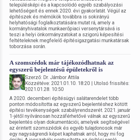
településképi és a kapcsolódó egyéb szabályozási
lehetőségeit és ennek 2020. évi gyakorlatát. Végül az
építészek és mérnökök továbbra is sokirányú
helyhatósági foglalkoztatására mutat rá, amely a
kormányhivatalok munkaerőpiaci versenytársává is
teszi a helyi önkormányzatokat a szigorú képesítési
feltételeknek megfelelő építésigazgatási munkatársak
toborzása során.
A szomszédok már tájékozódhatnak az
egyszerű bejelentésű épületekről is
Szerző: Dr. Jámbor Attila
Közzétéve: 2021.01.10. 18:20 | Utolsó frissítés:
2021.01.28. 10:50
A 2020. decemberi építésügyi salátarendelet több
ponton módosította az egyszerű bejelentéshez kötött
építési tevékenységek szabályrendszerét. 2021. január
1-jétől nyilvánosan hozzáférhetővé válnak az egyszerű
bejelentés olyan dokumentációi, amelyek segítségével
az érintett szomszédok és egyéb tulajdonosok már
egy nagyságrendi képet kaphatnak arról, hogy mi fog
épülni. A jogszabály pontosította az építési napló