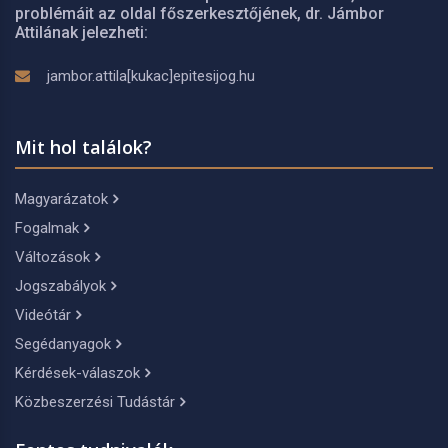
problémáit az oldal főszerkesztőjének, dr. Jámbor
Attilának jelezheti:
jambor.attila[kukac]epitesijog.hu
Mit hol találok?
Magyarázatok
Fogalmak
Változások
Jogszabályok
Videótár
Segédanyagok
Kérdések-válaszok
Közbeszerzési Tudástár