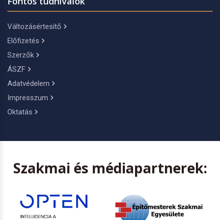
Fontos tudnivalók
Változásértesítő
Előfizetés
Szerzők
ÁSZF
Adatvédelem
Impresszum
Oktatás
Szakmai és médiapartnerek: