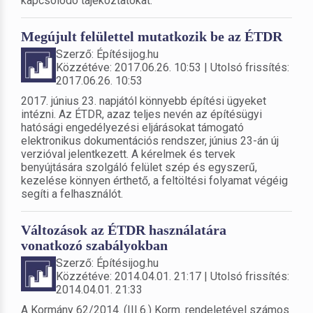
kapcsolódó tájékoztatókat.
Megújult felülettel mutatkozik be az ÉTDR
Szerző: Építésijog.hu
Közzétéve: 2017.06.26. 10:53 | Utolsó frissítés:
2017.06.26. 10:53
2017. június 23. napjától könnyebb építési ügyeket
intézni. Az ÉTDR, azaz teljes nevén az építésügyi
hatósági engedélyezési eljárásokat támogató
elektronikus dokumentációs rendszer, június 23-án új
verzióval jelentkezett. A kérelmek és tervek
benyújtására szolgáló felület szép és egyszerű,
kezelése könnyen érthető, a feltöltési folyamat végéig
segíti a felhasználót.
Változások az ÉTDR használatára
vonatkozó szabályokban
Szerző: Építésijog.hu
Közzétéve: 2014.04.01. 21:17 | Utolsó frissítés:
2014.04.01. 21:33
A Kormány 62/2014. (III.6.) Korm. rendeletével számos