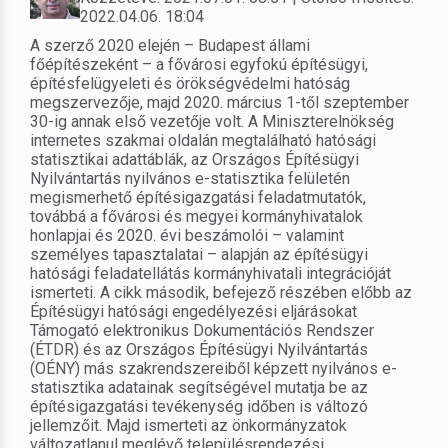
2022.04.06. 18:04
A szerző 2020 elején – Budapest állami
főépítészeként – a fővárosi egyfokú építésügyi,
építésfelügyeleti és örökségvédelmi hatóság
megszervezője, majd 2020. március 1-től szeptember
30-ig annak első vezetője volt. A Miniszterelnökség
internetes szakmai oldalán megtalálható hatósági
statisztikai adattáblák, az Országos Építésügyi
Nyilvántartás nyilvános e-statisztika felületén
megismerhető építésigazgatási feladatmutatók,
továbbá a fővárosi és megyei kormányhivatalok
honlapjai és 2020. évi beszámolói – valamint
személyes tapasztalatai – alapján az építésügyi
hatósági feladatellátás kormányhivatali integrációját
ismerteti. A cikk második, befejező részében előbb az
Építésügyi hatósági engedélyezési eljárásokat
Támogató elektronikus Dokumentációs Rendszer
(ÉTDR) és az Országos Építésügyi Nyilvántartás
(OÉNY) más szakrendszereiből képzett nyilvános e-
statisztika adatainak segítségével mutatja be az
építésigazgatási tevékenység időben is változó
jellemzőit. Majd ismerteti az önkormányzatok
változatlanul meglévő településrendezési,